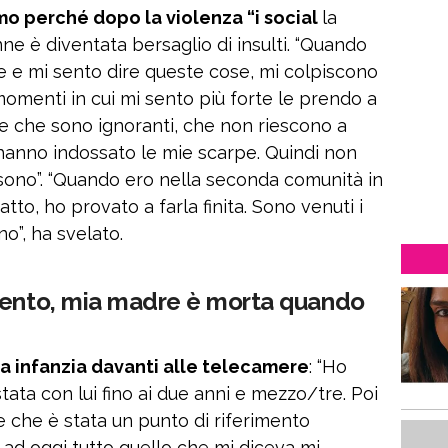
mo perché dopo la violenza “i social
la
e è diventata bersaglio di insulti. “Quando
le e mi sento dire queste cose, mi colpiscono
momenti in cui mi sento più forte le prendo a
 che sono ignoranti, che non riescono a
 hanno indossato le mie scarpe. Quindi non
sono”. “Quando ero nella seconda comunità in
to, ho provato a farla finita. Sono venuti i
no”, ha svelato.
lento, mia madre è morta quando
ua infanzia davanti alle telecamere
: “Ho
ata con lui fino ai due anni e mezzo/tre. Poi
 che è stata un punto di riferimento
 ad oggi tutto quello che mi diceva mi