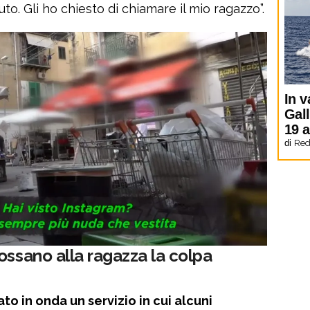
to. Gli ho chiesto di chiamare il mio ragazzo”.
In v
Gal
19 
di
Red
ossano alla ragazza la colpa
o in onda un servizio in cui alcuni