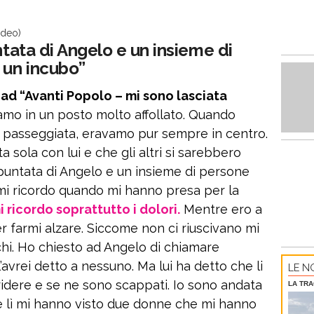
ideo)
ntata di Angelo e un insieme di
 un incubo”
ad “Avanti Popolo – mi sono lasciata
amo in un posto molto affollato. Quando
a passeggiata, eravamo pur sempre in centro.
sola con lui e che gli altri si sarebbero
a puntata di Angelo e un insieme di persone
mi ricordo quando mi hanno presa per la
i ricordo soprattutto i dolori.
Mentre ero a
r farmi alzare. Siccome non ci riuscivano mi
chi. Ho chiesto ad Angelo di chiamare
avrei detto a nessuno. Ma lui ha detto che li
LE NO
 ridere e se ne sono scappati. Io sono andata
LA TRA
 e lì mi hanno visto due donne che mi hanno