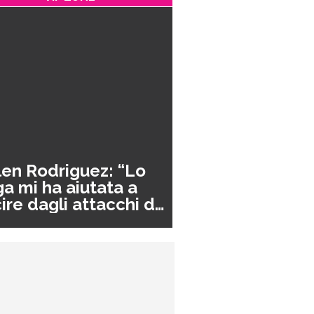
en Rodriguez: “Lo
a mi ha aiutata a
ire dagli attacchi di
nico”