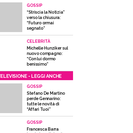
GOSSIP
“Striscia la Notizia”
verso la chiusura:
“Futuro ormai
segnato”
CELEBRITÀ
Michelle Hunziker sul
nuovo compagno:
“Con lui dormo
benissimo”
ELEVISIONE - LEGGI ANCHE
GOSSIP
Stefano De Martino
perde Gennarino:
tutte le novità di
“Affari Tuoi”
GOSSIP
Francesca Barra