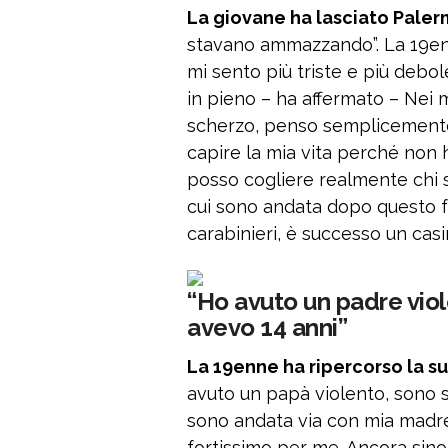
La giovane ha lasciato Paler
stavano ammazzando”. La 19enn
mi sento più triste e più debo
in pieno – ha affermato – Nei 
scherzo, penso semplicemente
capire la mia vita perché non
posso cogliere realmente chi 
cui sono andata dopo questo fat
carabinieri, è successo un casi
“Ho avuto un padre vio
avevo 14 anni”
La 19enne ha ripercorso la s
avuto un papà violento, sono st
sono andata via con mia madre
fortissimo per me. Ancora sino