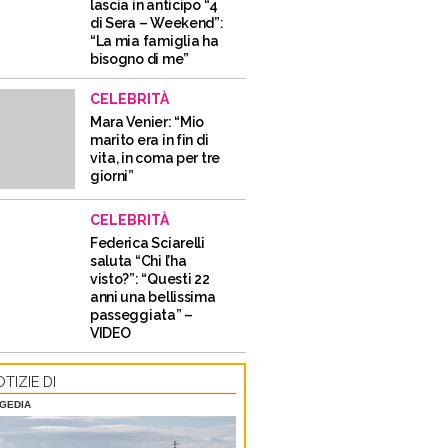
lascia in anticipo “4
di Sera – Weekend”:
“La mia famiglia ha
bisogno di me”
CELEBRITÀ
Mara Venier: “Mio
marito era in fin di
vita, in coma per tre
giorni”
CELEBRITÀ
Federica Sciarelli
saluta “Chi l’ha
visto?”: “Questi 22
anni una bellissima
passeggiata” –
VIDEO
TIZIE DI
GEDIA