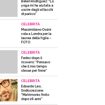
Belen Rodriguez: “Lo
yoga mi ha aiutata a
uscire dagli attacchi
di panico”
CELEBRITÀ
Massimiliano Ossini
vola a Londra per la
laurea della figlia –
FOTO
CELEBRITÀ
Fedez dopo il
ricovero: “Pensavo
che il mio tempo
stesse per finire”
CELEBRITÀ
Edoardo Leo,
l’indiscrezione:
“Matrimonio finito
dopo 26 anni”