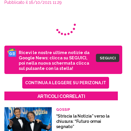
Pubblicato il 16/10/2021 11:29
Ricevi le nostre ultime notizie da
Google News: clicca su SEGUICI,
SEGUICI
poi nella nuova schermata clicca
sul pulsante con la stella!
CONTINUA A LEGGERE SU PERIZONA.IT
ARTICOLI CORRELATI
GOSSIP
“Striscia la Notizia” verso la
chiusura: “Futuro ormai
segnato”