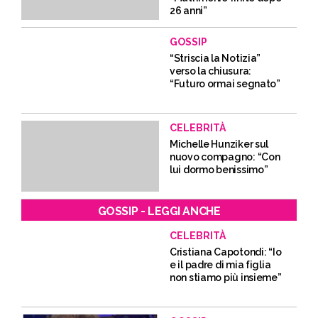
26 anni”
GOSSIP
“Striscia la Notizia”
verso la chiusura:
“Futuro ormai segnato”
CELEBRITÀ
Michelle Hunziker sul
nuovo compagno: “Con
lui dormo benissimo”
GOSSIP - LEGGI ANCHE
CELEBRITÀ
Cristiana Capotondi: “Io
e il padre di mia figlia
non stiamo più insieme”