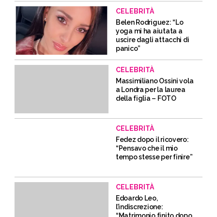
CELEBRITÀ
Belen Rodriguez: “Lo
yoga mi ha aiutata a
uscire dagli attacchi di
panico”
CELEBRITÀ
Massimiliano Ossini vola
a Londra per la laurea
della figlia – FOTO
CELEBRITÀ
Fedez dopo il ricovero:
“Pensavo che il mio
tempo stesse per finire”
CELEBRITÀ
Edoardo Leo,
l’indiscrezione:
“Matrimonio finito dopo