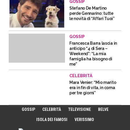
GOSSIP
Stefano De Martino
perde Gennarino: tutte
le novità di “Affari Tuoi”
GOSSIP
Francesca Barra lascia in
anticipo “4 di Sera –
Weekend”: “La mia
famiglia ha bisogno di
me”
CELEBRITÀ
Mara Venier: “Mio marito
era in fin di vita, in coma
per tre giorni”
GOSSIP
CELEBRITÀ
TELEVISIONE
BELVE
ISOLA DEI FAMOSI
VERISSIMO