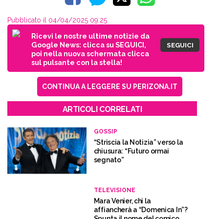
Pubblicato il 04/04/2025 09:25
Ricevi le nostre ultime notizie da
Google News: clicca su SEGUICI,
SEGUICI
poi nella nuova schermata clicca
sul pulsante con la stella!
CONTINUA A LEGGERE SU PERIZONA.IT
ARTICOLI CORRELATI
GOSSIP
“Striscia la Notizia” verso la
chiusura: “Futuro ormai
segnato”
TELEVISIONE
Mara Venier, chi la
affiancherà a “Domenica In”?
Spunta il nome del comico