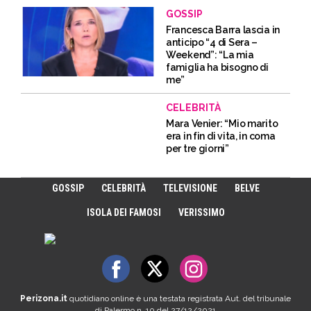
GOSSIP
Francesca Barra lascia in
anticipo “4 di Sera –
Weekend”: “La mia
famiglia ha bisogno di
me”
CELEBRITÀ
Mara Venier: “Mio marito
era in fin di vita, in coma
per tre giorni”
GOSSIP
CELEBRITÀ
TELEVISIONE
BELVE
ISOLA DEI FAMOSI
VERISSIMO
Perizona.it
quotidiano online è una testata registrata Aut. del tribunale
di Palermo n. 10 del 27/12/2021