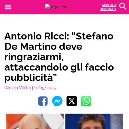
ACCEDI O
ABBONATI
Antonio Ricci: “Stefano
De Martino deve
ringraziarmi,
attaccandolo gli faccio
pubblicità”
Daniela Vitello
| 11/05/2025