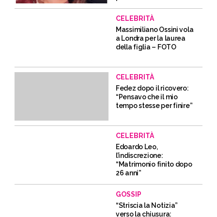
CELEBRITÀ
Massimiliano Ossini vola
a Londra per la laurea
della figlia – FOTO
CELEBRITÀ
Fedez dopo il ricovero:
“Pensavo che il mio
tempo stesse per finire”
CELEBRITÀ
Edoardo Leo,
l’indiscrezione:
“Matrimonio finito dopo
26 anni”
GOSSIP
“Striscia la Notizia”
verso la chiusura: