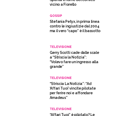
vicino a Fiorello
GOSSIP
Stefania Petyx, in prima linea
contro le ingiustizie dal 2004
ma il vero “capo” è il bassotto
TELEVISIONE
Gerry Scotti cade dalle scale
a “Striscia la Notizia”:
“Volevo fare un ingresso alla
grande”
TELEVISIONE
“Striscia La Notizia”: “Ad
‘Affari Tuoi’ vincite pilotate
per ferire noi e affondare
Amadeus”
TELEVISIONE
“Affari Tuoi” è pilotato? Le