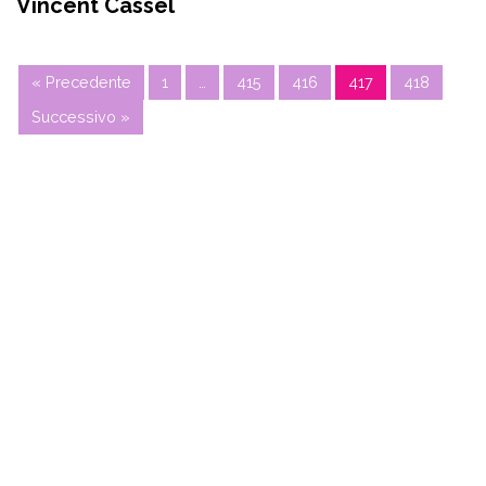
Vincent Cassel
« Precedente
1
…
415
416
417
418
Successivo »