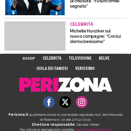
la chiusura: “Futuro ormai
segnato”
CELEBRITÀ
Michelle Hunziker sul
nuovo compagno: “Con lui
dormo benissimo”
CELEBRITÀ
TELEVISIONE
BELVE
GOSSIP
ISOLA DEI FAMOSI
VERISSIMO
Perizona.it
quotidiano online è una testata registrata Aut. del tribunale
di Palermo n. 10 del 27/12/2021
Direttore responsabile
: Daniela Vitello
Per notizie e segnalazioni contatta:
redazione@perizona.it