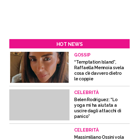
HOT NEWS
GOSSIP
“Temptation Island”,
Raffaella Mennoia svela
cosa c’è davvero dietro
le coppie
CELEBRITÀ
Belen Rodriguez: “Lo
yoga mi ha aiutata a
uscire dagli attacchi di
panico”
CELEBRITÀ
Massimiliano Ossini vola