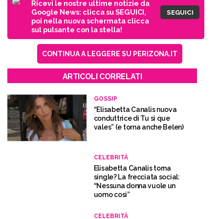
Ricevi le nostre ultime notizie da
Google News: clicca su SEGUICI,
SEGUICI
poi nella nuova schermata clicca
sul pulsante con la stella!
CONTINUA A LEGGERE SU PERIZONA.IT
ARTICOLI CORRELATI
GOSSIP
“Elisabetta Canalis nuova
conduttrice di Tu sì que
vales” (e torna anche Belen)
CELEBRITÀ
Elisabetta Canalis torna
single? La frecciata social:
“Nessuna donna vuole un
uomo così”
CELEBRITÀ