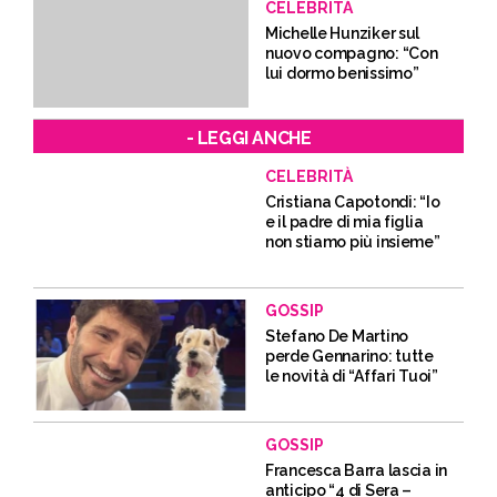
CELEBRITÀ
Michelle Hunziker sul
nuovo compagno: “Con
lui dormo benissimo”
- LEGGI ANCHE
CELEBRITÀ
Cristiana Capotondi: “Io
e il padre di mia figlia
non stiamo più insieme”
GOSSIP
Stefano De Martino
perde Gennarino: tutte
le novità di “Affari Tuoi”
GOSSIP
Francesca Barra lascia in
anticipo “4 di Sera –