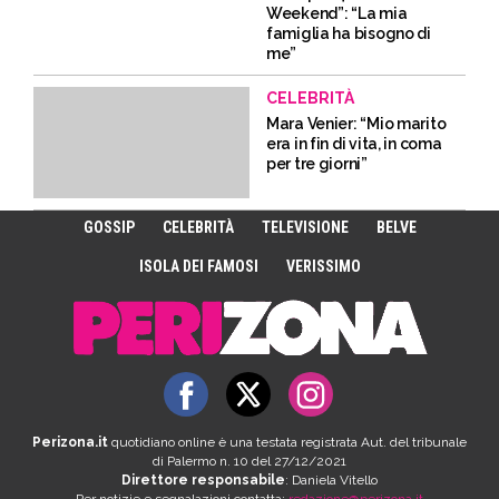
Weekend”: “La mia
famiglia ha bisogno di
me”
CELEBRITÀ
Mara Venier: “Mio marito
era in fin di vita, in coma
per tre giorni”
GOSSIP
CELEBRITÀ
TELEVISIONE
BELVE
ISOLA DEI FAMOSI
VERISSIMO
Perizona.it
quotidiano online è una testata registrata Aut. del tribunale
di Palermo n. 10 del 27/12/2021
Direttore responsabile
: Daniela Vitello
Per notizie e segnalazioni contatta:
redazione@perizona.it