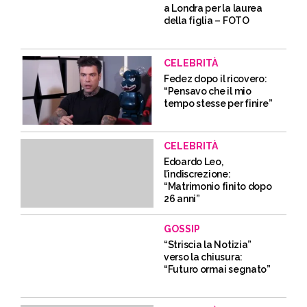
a Londra per la laurea
della figlia – FOTO
CELEBRITÀ
Fedez dopo il ricovero:
“Pensavo che il mio
tempo stesse per finire”
CELEBRITÀ
Edoardo Leo,
l’indiscrezione:
“Matrimonio finito dopo
26 anni”
GOSSIP
“Striscia la Notizia”
verso la chiusura:
“Futuro ormai segnato”