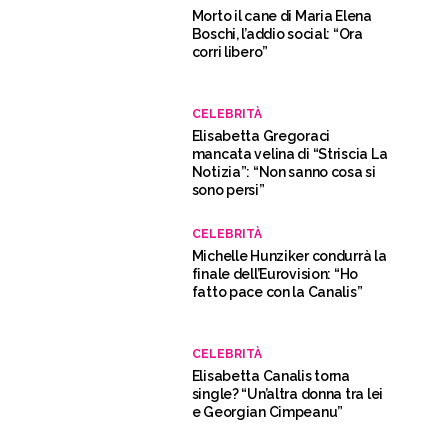
Morto il cane di Maria Elena
Boschi, l’addio social: “Ora
corri libero”
CELEBRITÀ
Elisabetta Gregoraci
mancata velina di “Striscia La
Notizia”: “Non sanno cosa si
sono persi”
CELEBRITÀ
Michelle Hunziker condurrà la
finale dell’Eurovision: “Ho
fatto pace con la Canalis”
CELEBRITÀ
Elisabetta Canalis torna
single? “Un’altra donna tra lei
e Georgian Cimpeanu”