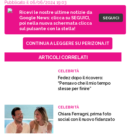
Pubblicato il 06/06/2024 19:03
Ricevi le nostre ultime notizie da
Google News: clicca su SEGUICI,
SEGUICI
poi nella nuova schermata clicca
sul pulsante con la stella!
CONTINUA A LEGGERE SU PERIZONA.IT
ARTICOLI CORRELATI
CELEBRITÀ
Fedez dopo il ricovero:
“Pensavo che il mio tempo
stesse per finire”
CELEBRITÀ
Chiara Ferragni, prima foto
social con il nuovo fidanzato