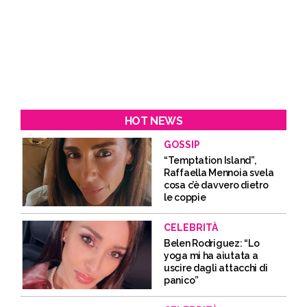
HOT NEWS
GOSSIP
“Temptation Island”,
Raffaella Mennoia svela
cosa c’è davvero dietro
le coppie
CELEBRITÀ
Belen Rodriguez: “Lo
yoga mi ha aiutata a
uscire dagli attacchi di
panico”