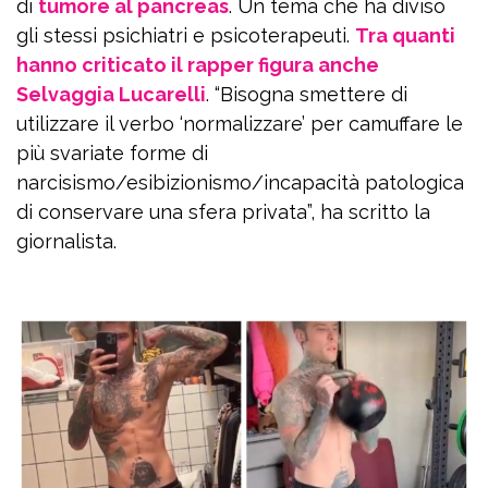
di
tumore al pancreas
. Un tema che ha diviso
gli stessi psichiatri e psicoterapeuti.
Tra quanti
hanno criticato il rapper figura anche
Selvaggia Lucarelli
. “Bisogna smettere di
utilizzare il verbo ‘normalizzare’ per camuffare le
più svariate forme di
narcisismo/esibizionismo/incapacità patologica
di conservare una sfera privata”, ha scritto la
giornalista.