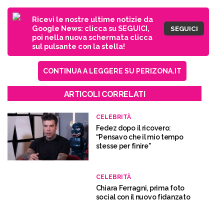
Ricevi le nostre ultime notizie da
Google News: clicca su SEGUICI,
SEGUICI
poi nella nuova schermata clicca
sul pulsante con la stella!
CONTINUA A LEGGERE SU PERIZONA.IT
ARTICOLI CORRELATI
CELEBRITÀ
Fedez dopo il ricovero:
“Pensavo che il mio tempo
stesse per finire”
CELEBRITÀ
Chiara Ferragni, prima foto
social con il nuovo fidanzato