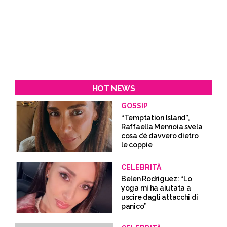
HOT NEWS
GOSSIP
“Temptation Island”,
Raffaella Mennoia svela
cosa c’è davvero dietro
le coppie
CELEBRITÀ
Belen Rodriguez: “Lo
yoga mi ha aiutata a
uscire dagli attacchi di
panico”