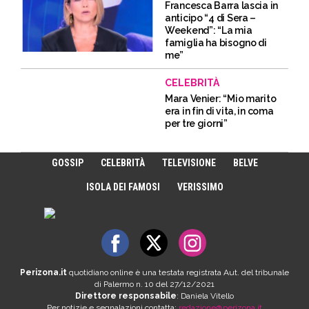
Francesca Barra lascia in
anticipo “4 di Sera –
Weekend”: “La mia
famiglia ha bisogno di
me”
CELEBRITÀ
Mara Venier: “Mio marito
era in fin di vita, in coma
per tre giorni”
GOSSIP
CELEBRITÀ
TELEVISIONE
BELVE
ISOLA DEI FAMOSI
VERISSIMO
Perizona.it
quotidiano online è una testata registrata Aut. del tribunale
di Palermo n. 10 del 27/12/2021
Direttore responsabile
: Daniela Vitello
Per notizie e segnalazioni contatta:
redazione@perizona.it