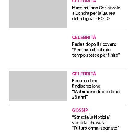
CELEBRITÀ
Massimiliano Ossini vola
a Londra per la laurea
della figlia – FOTO
CELEBRITÀ
Fedez dopo il ricovero:
“Pensavo che il mio
tempo stesse per finire”
CELEBRITÀ
Edoardo Leo,
l’indiscrezione:
“Matrimonio finito dopo
26 anni”
GOSSIP
“Striscia la Notizia”
verso la chiusura:
“Futuro ormai segnato”