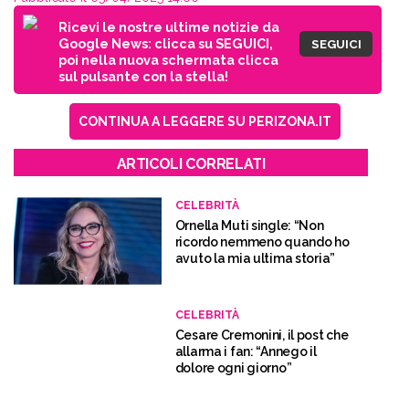
Ricevi le nostre ultime notizie da
Google News: clicca su SEGUICI,
SEGUICI
poi nella nuova schermata clicca
sul pulsante con la stella!
CONTINUA A LEGGERE SU PERIZONA.IT
ARTICOLI CORRELATI
CELEBRITÀ
Ornella Muti single: “Non
ricordo nemmeno quando ho
avuto la mia ultima storia”
CELEBRITÀ
Cesare Cremonini, il post che
allarma i fan: “Annego il
dolore ogni giorno”