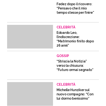
Fedez dopo il ricovero:
“Pensavo che il mio
tempo stesse per finire”
CELEBRITÀ
Edoardo Leo,
l’indiscrezione:
“Matrimonio finito dopo
26 anni”
GOSSIP
“Striscia la Notizia”
verso la chiusura:
“Futuro ormai segnato”
CELEBRITÀ
Michelle Hunziker sul
nuovo compagno: “Con
lui dormo benissimo”