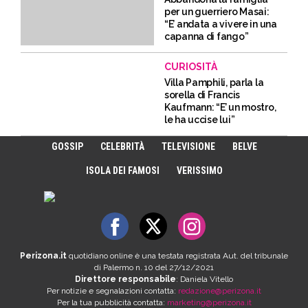
per un guerriero Masai:
“E’ andata a vivere in una
capanna di fango”
CURIOSITÀ
Villa Pamphili, parla la
sorella di Francis
Kaufmann: “E’ un mostro,
le ha uccise lui”
GOSSIP
CELEBRITÀ
TELEVISIONE
BELVE
ISOLA DEI FAMOSI
VERISSIMO
Perizona.it
quotidiano online è una testata registrata Aut. del tribunale
di Palermo n. 10 del 27/12/2021
Direttore responsabile
: Daniela Vitello
Per notizie e segnalazioni contatta:
redazione@perizona.it
Per la tua pubblicità contatta:
marketing@perizona.it