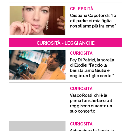
CELEBRITÀ
Cristiana Capotondi: “Io
e il padre di mia figlia
non stiamo più insieme”
CURIOSITÀ - LEGGI ANCHE
CURIOSITÀ
Fey Di Patrizi, la sorella
di Elodie: “Faccio la
barista, amo Giulia e
voglio un figlio con lei”
CURIOSITÀ
Vasco Rossi, chi è la
prima fan che lanciò il
reggiseno durante un
suo concerto
CURIOSITÀ
Abbandona la famiglia