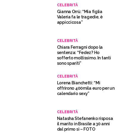
CELEBRITÀ
Gianna Orrù: “Mia figlia
Valeria fa le tragedie, è
appiccicosa”
CELEBRITÀ
Chiara Ferragni dopo la
sentenza: “Fedez? Ho
sofferto moltissimo. In tanti
sono spariti”
CELEBRITÀ
Lorena Bianchetti: “Mi
offrirono 400mila euro per un
calendario sexy”
CELEBRITÀ
Natasha Stefanenko risposa
il marito in Brasile a 30 anni
dal primo sì – FOTO