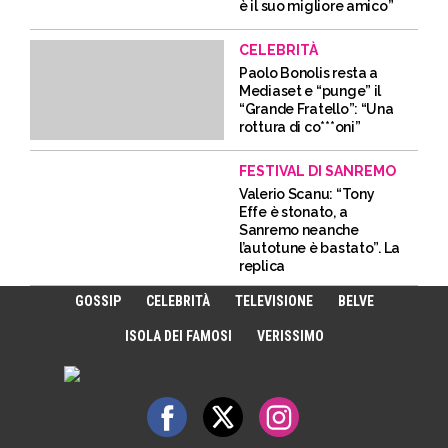
è il suo migliore amico”
CELEBRITÀ
Paolo Bonolis resta a
Mediaset e “punge” il
“Grande Fratello”: “Una
rottura di co***oni”
FESTIVAL DI SANREMO
Valerio Scanu: “Tony
Effe è stonato, a
Sanremo neanche
l’autotune è bastato”. La
replica
GOSSIP
CELEBRITÀ
TELEVISIONE
BELVE
ISOLA DEI FAMOSI
VERISSIMO