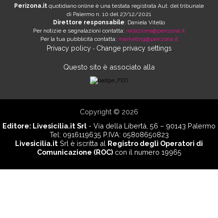
Perizona.it
quotidiano online è una testata registrata Aut. del tribunale
di Palermo n. 10 del 27/12/2021
Direttore responsabile
: Daniela Vitello
Per notizie e segnalazioni contatta:
redazione@perizona.it
Per la tua pubblicità contatta:
marketing@perizona.it
Privacy policy
Change privacy settings
-
Questo sito è associato alla
Copyright © 2026
Editore:
Livesicilia.it Srl
- Via della Libertà, 56 – 90143 Palermo
Tel: 0916119635 P.IVA: 05808650823
Livesicilia.it
Srl è iscritta al
Registro degli Operatori di
Comunicazione (ROC)
con il numero 19965