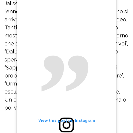
Jalisse a corredo della clip che documenta
l’ennesima delusione. “Dai che il prossimo anno si
arriva alla cifra tonda”, hanno aggiunto nel video.
Tantissimi i commenti di persone che si sono
mostrate solidali con la celebre coppia: “Il giorno
che andrete, tutta l’Italia davvero voterà per voi”,
“Dalla premessa di Conti ci abbiamo davvero
sperato. Sempre con voi con tutto il cuore”,
“Sappiate che il pubblico continua ad amarvi
proprio per questo”, “A 30 vi fanno partecipare”,
“Ormai siete nella leggenda”, “La vostra
esclusione è più attesa delle selezioni stesse.
Un classico intramontabile”, “Continuate prima o
poi vi prendono”.
View this post on Instagram