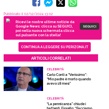
Pubblicato il 02/12/2024 13:02
Ricevi le nostre ultime notizie da
Google News: clicca su SEGUICI,
SEGUICI
poi nella nuova schermata clicca
sul pulsante con la stella!
CONTINUA A LEGGERE SU PERIZONA.IT
ARTICOLI CORRELATI
CELEBRITÀ
Carlo Conti a “Verissimo”:
“Mio padre è morto quando
avevo 18 mesi”
CELEBRITÀ
“La pennicanza” chiude i
battenti, Fiorello: “Facciamo