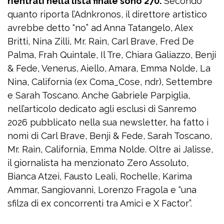
rientrati nella lista finale sono 270.
Secondo
quanto riporta l’Adnkronos, il direttore artistico
avrebbe detto “no” ad Anna Tatangelo, Alex
Britti, Nina Zilli, Mr. Rain, Carl Brave, Fred De
Palma, Frah Quintale, Il Tre, Chiara Galiazzo, Benji
& Fede, Venerus, Aiello, Amara, Emma Nolde, La
Nina, California (ex Coma_Cose, ndr), Settembre
e Sarah Toscano. Anche Gabriele Parpiglia,
nell’articolo dedicato agli esclusi di Sanremo
2026 pubblicato nella sua newsletter, ha fatto i
nomi di Carl Brave, Benji & Fede, Sarah Toscano,
Mr. Rain, California, Emma Nolde. Oltre ai Jalisse,
il giornalista ha menzionato Zero Assoluto,
Bianca Atzei, Fausto Leali, Rochelle, Karima
Ammar, Sangiovanni, Lorenzo Fragola e “una
sfilza di ex concorrenti tra Amici e X Factor”.