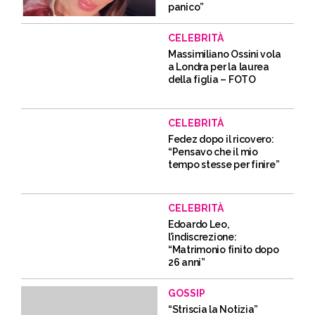
panico”
CELEBRITÀ
Massimiliano Ossini vola
a Londra per la laurea
della figlia – FOTO
CELEBRITÀ
Fedez dopo il ricovero:
“Pensavo che il mio
tempo stesse per finire”
CELEBRITÀ
Edoardo Leo,
l’indiscrezione:
“Matrimonio finito dopo
26 anni”
GOSSIP
“Striscia la Notizia”