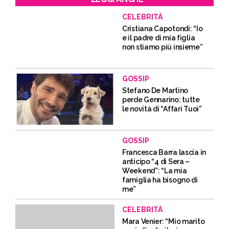
CELEBRITÀ
Cristiana Capotondi: “Io
e il padre di mia figlia
non stiamo più insieme”
GOSSIP
Stefano De Martino
perde Gennarino: tutte
le novità di “Affari Tuoi”
GOSSIP
Francesca Barra lascia in
anticipo “4 di Sera –
Weekend”: “La mia
famiglia ha bisogno di
me”
CELEBRITÀ
Mara Venier: “Mio marito