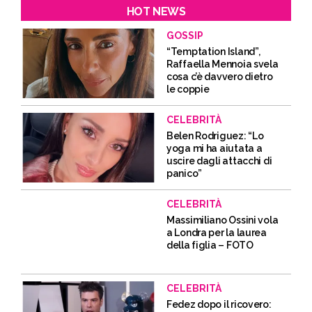
HOT NEWS
GOSSIP
“Temptation Island”,
Raffaella Mennoia svela
cosa c’è davvero dietro
le coppie
CELEBRITÀ
Belen Rodriguez: “Lo
yoga mi ha aiutata a
uscire dagli attacchi di
panico”
CELEBRITÀ
Massimiliano Ossini vola
a Londra per la laurea
della figlia – FOTO
CELEBRITÀ
Fedez dopo il ricovero: