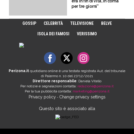
era in fin di vita, in coma
per tre giorni”
GOSSIP
CELEBRITÀ
TELEVISIONE
BELVE
ISOLA DEI FAMOSI
VERISSIMO
Perizona.it
quotidiano online è una testata registrata Aut. del tribunale
di Palermo n. 10 del 27/12/2021
Direttore responsabile
: Daniela Vitello
Per notizie e segnalazioni contatta:
redazione@perizona.it
Per la tua pubblicità contatta:
marketing@perizona.it
Privacy policy
Change privacy settings
-
Questo sito è associato alla