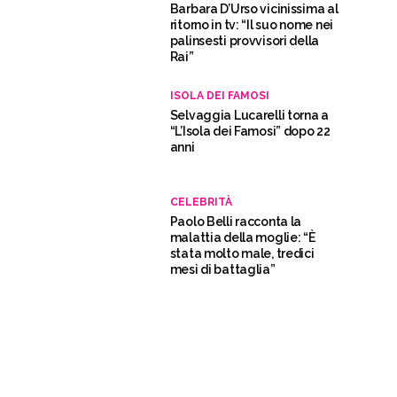
Barbara D’Urso vicinissima al
ritorno in tv: “Il suo nome nei
palinsesti provvisori della
Rai”
ISOLA DEI FAMOSI
Selvaggia Lucarelli torna a
“L’Isola dei Famosi” dopo 22
anni
CELEBRITÀ
Paolo Belli racconta la
malattia della moglie: “È
stata molto male, tredici
mesi di battaglia”