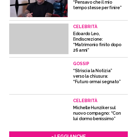
“Pensavo che il mio
tempo stesse per finire”
CELEBRITÀ
Edoardo Leo,
l’indiscrezione:
“Matrimonio finito dopo
26 anni”
GOSSIP
“Striscia la Notizia”
verso la chiusura:
“Futuro ormai segnato”
CELEBRITÀ
Michelle Hunziker sul
nuovo compagno: “Con
lui dormo benissimo”
- LEGGI ANCHE