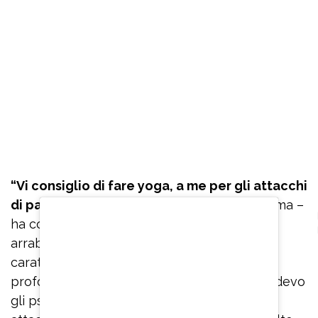
“Vi consiglio di fare yoga, a me per gli attacchi
di panico
è servito veramente tanto, mi calma –
ha confidato – Se ho paura o inizio ad
arrabbiarmi per qualcosa perché ho un
caratterino non molto facile, inspiro
profondamente. Quando stavo male e prendevo
gli psicofarmaci, quando mi arrivavano gli