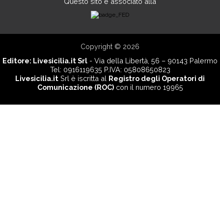
Questo sito è associato alla
Copyright © 2026
Editore:
Livesicilia.it Srl
- Via della Libertà, 56 – 90143 Palermo
Tel: 0916119635 P.IVA: 05808650823
Livesicilia.it
Srl è iscritta al
Registro degli Operatori di
Comunicazione (ROC)
con il numero 19965