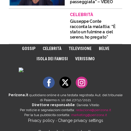
passeggiata” – VIDEO
CELEBRITÀ
Giuseppe Conte
racconta la malattia: “È
stato un fulmine a ciel
sereno, ho pregato”
GOSSIP
CELEBRITÀ
TELEVISIONE
BELVE
ISOLA DEI FAMOSI
VERISSIMO
Perizona.it
quotidiano online è una testata registrata Aut. del tribunale
di Palermo n. 10 del 27/12/2021
Direttore responsabile
: Daniela Vitello
Per notizie e segnalazioni contatta:
redazione@perizona.it
Per la tua pubblicità contatta:
marketing@perizona.it
Privacy policy
Change privacy settings
-