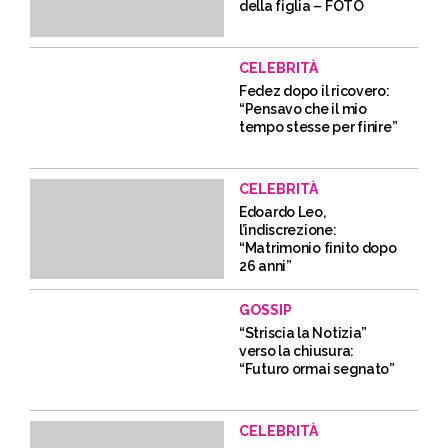
della figlia – FOTO
CELEBRITÀ
Fedez dopo il ricovero:
“Pensavo che il mio
tempo stesse per finire”
CELEBRITÀ
Edoardo Leo,
l’indiscrezione:
“Matrimonio finito dopo
26 anni”
GOSSIP
“Striscia la Notizia”
verso la chiusura:
“Futuro ormai segnato”
CELEBRITÀ