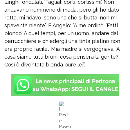
lunghi, ondulati. ‘Tagliali corti, cortissimi’. Non
andavano nemmeno di moda, però gli ho dato
retta, mi fidavo, sono una che si butta, non mi
spaventa niente”. E Angelo: “A me ordinò: ‘Fatti
biondo’. A quei tempi, per un uomo, andare dal
parrucchiere e chiedergli una tinta platino non
era proprio facile… Mia madre si vergognava. ‘A
casa siamo tutti bruni, cosa penserà la gente?’.
Così è diventata bionda pure lei”.
I
Ricchi
e
Poveri