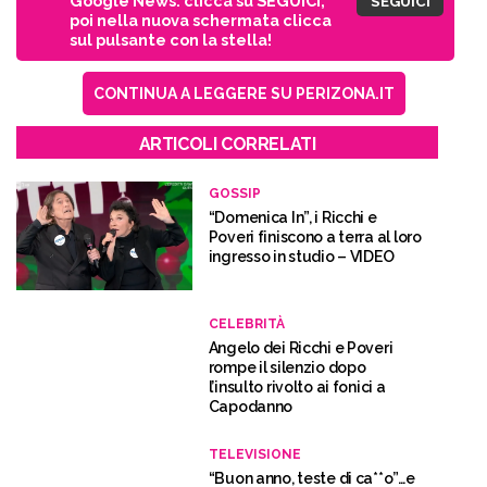
Google News: clicca su SEGUICI,
SEGUICI
poi nella nuova schermata clicca
sul pulsante con la stella!
CONTINUA A LEGGERE SU PERIZONA.IT
ARTICOLI CORRELATI
GOSSIP
“Domenica In”, i Ricchi e
Poveri finiscono a terra al loro
ingresso in studio – VIDEO
CELEBRITÀ
Angelo dei Ricchi e Poveri
rompe il silenzio dopo
l’insulto rivolto ai fonici a
Capodanno
TELEVISIONE
“Buon anno, teste di ca**o”…e