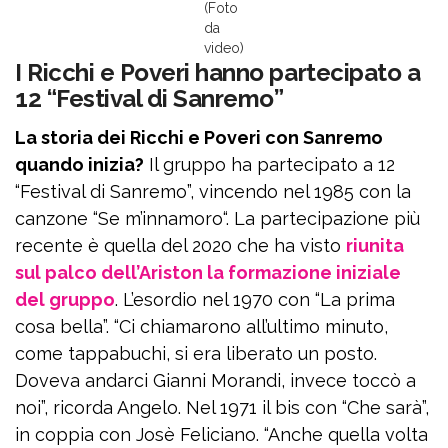
(Foto
da
video)
I Ricchi e Poveri hanno partecipato a
12 “Festival di Sanremo”
La storia dei Ricchi e Poveri con Sanremo
quando inizia?
Il gruppo ha partecipato a 12
“Festival di Sanremo”, vincendo nel 1985 con la
canzone “Se m’innamoro“. La partecipazione più
recente è quella del 2020 che ha visto
riunita
sul palco dell’Ariston la formazione iniziale
del gruppo
. L’esordio nel 1970 con “La prima
cosa bella”. “Ci chiamarono all’ultimo minuto,
come tappabuchi, si era liberato un posto.
Doveva andarci Gianni Morandi, invece toccò a
noi”, ricorda Angelo. Nel 1971 il bis con “Che sarà”,
in coppia con Josè Feliciano. “Anche quella volta