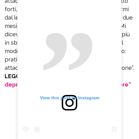
attacchi di panico che erano veramente molto
forti, ero immobilizzata, non riuscivo ad alzarmi
dal letto e ad uscire dalla stanza. Sono stata due
mesi rinchiusa in casa, con le tende chiuse. Mi
dicevano: ‘Respira’. Io ci provavo ma andavo più
in sbatti. Invece bisogna imparare a farlo nel
modo corretto. Quindi rinnovo il mio consiglio:
praticate Hatha yoga se volete uscire dagli
attacchi di panico che portano alla depressione”.
LEGGI ANCHE:
Belen Rodriguez e la
depressione: “Sono sparita per sopravvivere”
View this post on Instagram