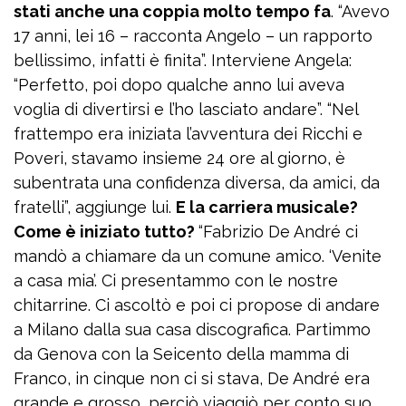
stati anche una coppia molto tempo fa
. “Avevo
17 anni, lei 16 – racconta Angelo – un rapporto
bellissimo, infatti è finita”. Interviene Angela:
“Perfetto, poi dopo qualche anno lui aveva
voglia di divertirsi e l’ho lasciato andare”. “Nel
frattempo era iniziata l’avventura dei Ricchi e
Poveri, stavamo insieme 24 ore al giorno, è
subentrata una confidenza diversa, da amici, da
fratelli”, aggiunge lui.
E la carriera musicale?
Come è iniziato tutto?
“Fabrizio De André ci
mandò a chiamare da un comune amico. ‘Venite
a casa mia’. Ci presentammo con le nostre
chitarrine. Ci ascoltò e poi ci propose di andare
a Milano dalla sua casa discografica. Partimmo
da Genova con la Seicento della mamma di
Franco, in cinque non ci si stava, De André era
grande e grosso, perciò viaggiò per conto suo.