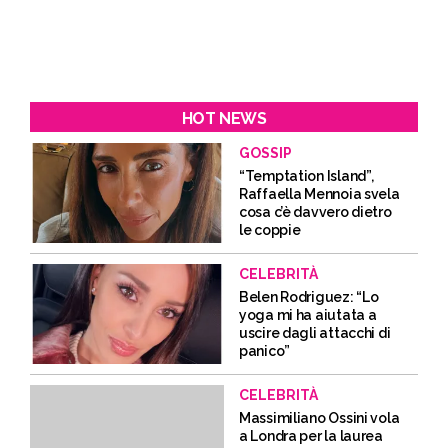
HOT NEWS
GOSSIP
“Temptation Island”,
Raffaella Mennoia svela
cosa c’è davvero dietro
le coppie
CELEBRITÀ
Belen Rodriguez: “Lo
yoga mi ha aiutata a
uscire dagli attacchi di
panico”
CELEBRITÀ
Massimiliano Ossini vola
a Londra per la laurea