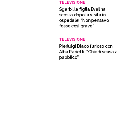
Pierluigi Diaco furioso con
Alba Parietti: “Chiedi scusa al
pubblico”
TELEVISIONE
“I Fatti Vostri”, Anna Falchi
sviene in diretta – Video
GOSSIP
Pierluigi Diaco, perchè ha
“licenziato” Adriana Volpe: i
retroscena
GOSSIP
Adriana Volpe “cacciata” da
“BellaMa’”? Ecco perché
Pierluigi Diaco ci sarebbe
rimasto male