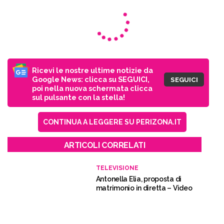
Ricevi le nostre ultime notizie da
Google News: clicca su SEGUICI,
SEGUICI
poi nella nuova schermata clicca
sul pulsante con la stella!
CONTINUA A LEGGERE SU PERIZONA.IT
ARTICOLI CORRELATI
TELEVISIONE
Antonella Elia, proposta di
matrimonio in diretta – Video
TELEVISIONE
Sgarbi, la figlia Evelina
scossa dopo la visita in
ospedale: “Non pensavo
fosse così grave”
TELEVISIONE