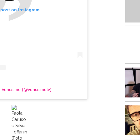
 post on Instagram
y Verissimo (@verissimotv)
Paola
Caruso
e Silvia
Toffanin
(Foto