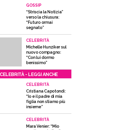
GOSSIP
“Striscia la Notizia”
verso la chiusura:
“Futuro ormai
segnato”
CELEBRITÀ
Michelle Hunziker sul
nuovo compagno:
“Con lui dormo
benissimo”
CELEBRITÀ - LEGGI ANCHE
CELEBRITÀ
Cristiana Capotondi:
“Io e il padre di mia
figlia non stiamo più
insieme”
CELEBRITÀ
Mara Venier: “Mio