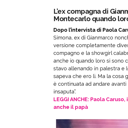
L’ex compagna di Gianm
Montecarlo quando loro
Dopo l’intervista di Paola Caru
Simona, ex di Gianmarco nonch
versione completamente divers
compagno e la showgirl calab
anche io quando loro si sono c
stavo allenando in palestra e l
sapeva che ero lì. Ma la cosa 
è continuata ad andare avanti 
insaputa”.
LEGGI ANCHE: Paola Caruso, il
anche il papà