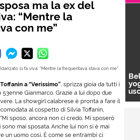
 sposa ma la ex del
viva: “Mentre la
ava con me”
Bel
yog
 Toffanin a “Verissimo”
, sprizza gioia da tutti i
usc
to 53enne Gianmarco. Grazie a lui dopo due
pa
 vivere. La showgirl calabrese è pronta a fare il
omodata al cospetto di Silvia Toffanin,
e: “Mi sposo, ancora non ci credo. Mi sposerò
 sono mai sposata. Anche lui non si è mai
vare un uomo così. È come se entrambi ci