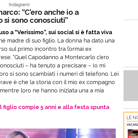
Instagram)
arco: “C’ero anche io a
 si sono conosciuti”
so a “Verissimo”, sui social si è fatta viva
é madre di suo figlio. La donna ha dato una
o sul primo incontro tra l’ormai ex
rese. “Quel Capodanno a Montecarlo c’ero
onosciuti – ha tenuto a precisare – Io mi
oro si sono scambiati i numeri di telefono. Lei
grave è che la storia con il mio ex compagno
mentre loro ne hanno iniziata una a mia
 figlio compie 5 anni e alla festa spunta
LE NO
VACAN