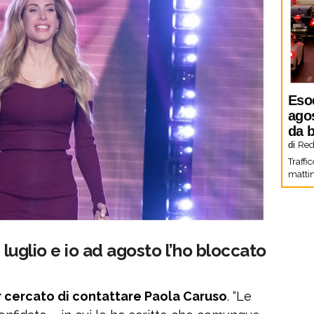
Eso
agos
da b
di
Red
Traffi
mattin
a luglio e io ad agosto l’ho bloccato
 cercato di contattare Paola Caruso
. “Le