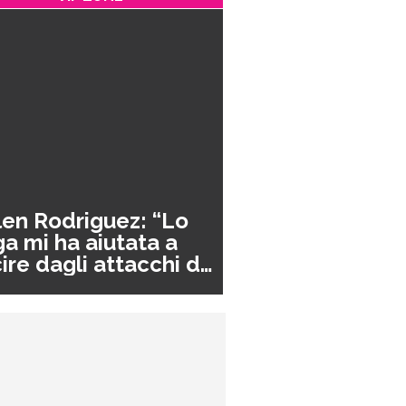
en Rodriguez: “Lo
a mi ha aiutata a
ire dagli attacchi di
nico”