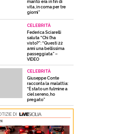
marito era in fin di
vita, in coma per tre
giorni”
CELEBRITÀ
Federica Sciarelli
saluta “Chi l’ha
visto?”: “Questi 22
anni una bellissima
passeggiata” –
VIDEO
CELEBRITÀ
Giuseppe Conte
racconta la malattia:
“È stato un fulmine a
ciel sereno, ho
pregato”
TIZIE DI
ZE