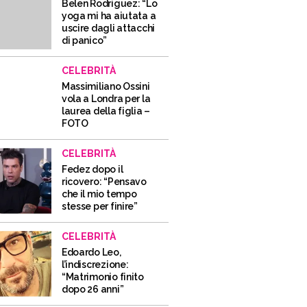
Belen Rodriguez: “Lo
yoga mi ha aiutata a
uscire dagli attacchi
di panico”
CELEBRITÀ
Massimiliano Ossini
vola a Londra per la
laurea della figlia –
FOTO
CELEBRITÀ
Fedez dopo il
ricovero: “Pensavo
che il mio tempo
stesse per finire”
CELEBRITÀ
Edoardo Leo,
l’indiscrezione:
“Matrimonio finito
dopo 26 anni”