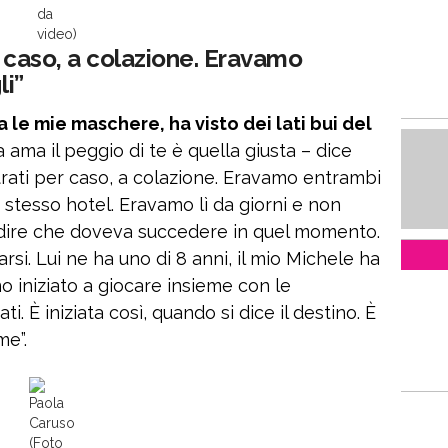
da
video)
r caso, a colazione. Eravamo
li”
le mie maschere, ha visto dei lati bui del
 ama il peggio di te è quella giusta – dice
rati per caso, a colazione. Eravamo entrambi
o stesso hotel. Eravamo lì da giorni e non
l dire che doveva succedere in quel momento.
rsi. Lui ne ha uno di 8 anni, il mio Michele ha
o iniziato a giocare insieme con le
. È iniziata così, quando si dice il destino. È
me”.
Paola
Caruso
(Foto