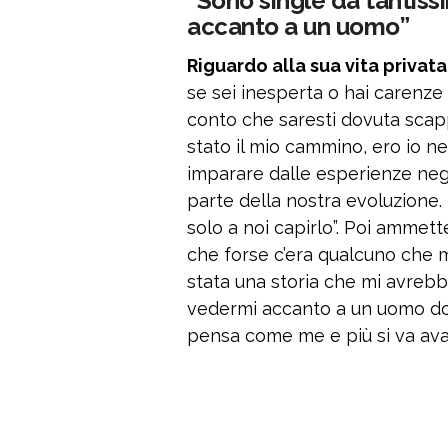
“Sono single da tantissi
accanto a un uomo”
Riguardo alla sua vita privata
se sei inesperta o hai carenze a
conto che saresti dovuta scap
stato il mio cammino, ero io ne
imparare dalle esperienze neg
parte della nostra evoluzione. L
solo a noi capirlo”. Poi ammet
che forse c’era qualcuno che 
stata una storia che mi avrebbe
vedermi accanto a un uomo do
pensa come me e più si va avant