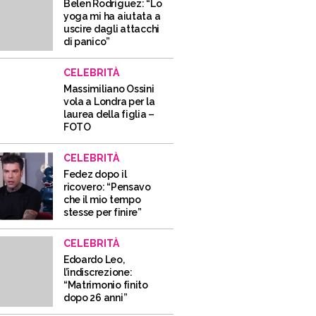
Belen Rodriguez: “Lo
yoga mi ha aiutata a
uscire dagli attacchi
di panico”
CELEBRITÀ
Massimiliano Ossini
vola a Londra per la
laurea della figlia –
FOTO
CELEBRITÀ
Fedez dopo il
ricovero: “Pensavo
che il mio tempo
stesse per finire”
CELEBRITÀ
Edoardo Leo,
l’indiscrezione:
“Matrimonio finito
dopo 26 anni”