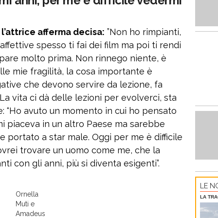
mi anni, per me è difficile vedermi
 l’attrice afferma decisa:
”Non ho rimpianti,
ffettive spesso ti fai dei film ma poi ti rendi
pare molto prima. Non rinnego niente, è
lle mie fragilità, la cosa importante è
ative che devono servire da lezione, fa
a vita ci dà delle lezioni per evolverci, sta
te: “Ho avuto un momento in cui ho pensato
mi piaceva in un altro Paese ma sarebbe
 portato a star male. Oggi per me è difficile
vrei trovare un uomo come me, che la
i con gli anni, più si diventa esigenti”.
LE NO
Ornella
LA TRA
Muti e
Amadeus