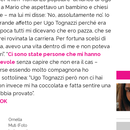
ssi a Mario che aspettavo un bambino e chiesi
ce – ma lui mi disse: ‘No, assolutamente no’. Io
rande affetto per Ugo Tognazzi perché era
epoca tutti mi dicevano che ero pazza, che se
i rovinata la carriera. Per fortuna scelsi di
a, avevo una vita dentro di me e non poteva
”. “
Ci sono state persone che mi hanno
devole
senza capire che non era il cas –
forse essendo molto compagnona ho
 sottolinea: “Ugo Tognazzi però non ci hai
n invece mi ha coccolata e fatta sentire una
abbia provato”.
OOK
Ornella
Muti (Foto