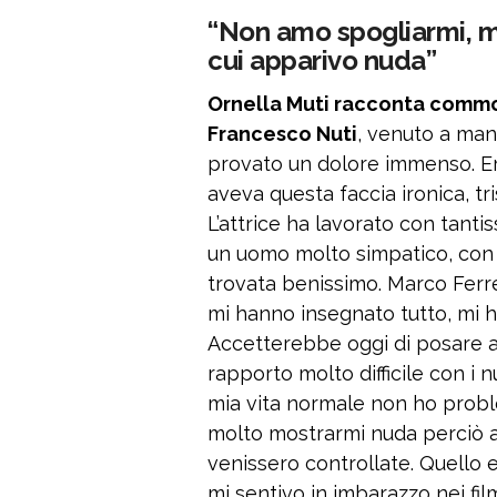
“Non amo spogliarmi, mi
cui apparivo nuda”
Ornella Muti racconta commo
Francesco Nuti
, venuto a man
provato un dolore immenso. Er
aveva questa faccia ironica, tr
L’attrice ha lavorato con tantis
un uomo molto simpatico, con l
trovata benissimo. Marco Ferrer
mi hanno insegnato tutto, mi h
Accetterebbe oggi di posare 
rapporto molto difficile con i 
mia vita normale non ho prob
molto mostrarmi nuda perciò 
venissero controllate. Quello e
mi sentivo in imbarazzo nei fil