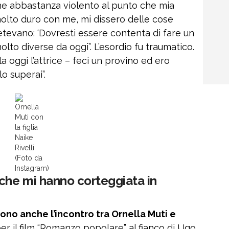
che abbastanza violento al punto che mia
molto duro con me, mi dissero delle cose
petevano: ‘Dovresti essere contenta di fare un
olto diverse da oggi”. L’esordio fu traumatico.
a oggi l’attrice – feci un provino ed ero
o superai”.
Ornella
Muti con
la figlia
Naike
Rivelli
(Foto da
Instagram)
 che mi hanno corteggiata in
cono anche l’incontro tra Ornella Muti e
er il film “Romanzo popolare” al fianco di Ugo