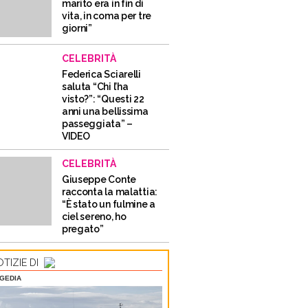
marito era in fin di
vita, in coma per tre
giorni”
CELEBRITÀ
Federica Sciarelli
saluta “Chi l’ha
visto?”: “Questi 22
anni una bellissima
passeggiata” –
VIDEO
CELEBRITÀ
Giuseppe Conte
racconta la malattia:
“È stato un fulmine a
ciel sereno, ho
pregato”
TIZIE DI
GEDIA