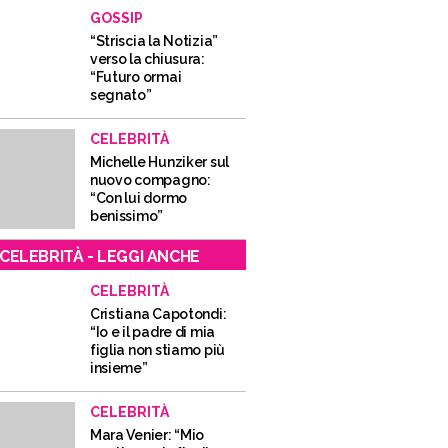
GOSSIP
“Striscia la Notizia”
verso la chiusura:
“Futuro ormai
segnato”
CELEBRITÀ
Michelle Hunziker sul
nuovo compagno:
“Con lui dormo
benissimo”
CELEBRITÀ - LEGGI ANCHE
CELEBRITÀ
Cristiana Capotondi:
“Io e il padre di mia
figlia non stiamo più
insieme”
CELEBRITÀ
Mara Venier: “Mio