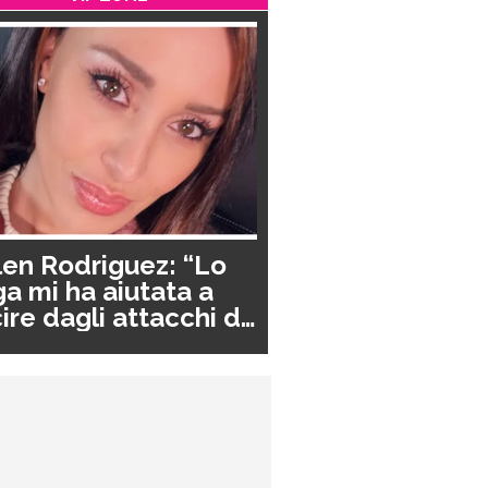
en Rodriguez: “Lo
a mi ha aiutata a
ire dagli attacchi di
nico”