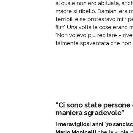
al quale non ero abituata, an
madre si ribellò. Damiani era 
terribili e se protestavo mi ri
film’. Una volta le cose erano m
“Non volevo più recitare – rivel
talmente spaventata che non l
“Ci sono state persone
maniera sgradevole”
I meravigliosi anni ’70 sancis
Mario Monicelli
che la vuole p