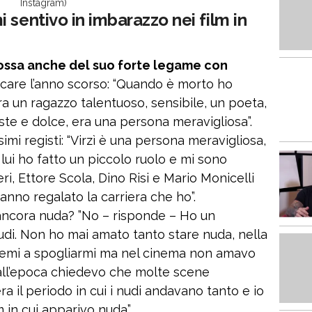
Instagram)
 sentivo in imbarazzo nei film in
ssa anche del suo forte legame con
care l’anno scorso: “Quando è morto ho
a un ragazzo talentuoso, sensibile, un poeta,
iste e dolce, era una persona meravigliosa”.
simi registi: “Virzì è una persona meravigliosa,
ui ho fatto un piccolo ruolo e mi sono
i, Ettore Scola, Dino Risi e Mario Monicelli
anno regalato la carriera che ho”.
ancora nuda? ”No – risponde – Ho un
nudi. Non ho mai amato tanto stare nuda, nella
lemi a spogliarmi ma nel cinema non amavo
all’epoca chiedevo che molte scene
ra il periodo in cui i nudi andavano tanto e io
m in cui apparivo nuda”.