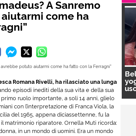
“Amadeus? A Sanremo
 aiutarmi come ha
ragni”
Bel
yog
esca Romana Rivelli, ha rilasciato una lunga
usc
ando episodi inediti della sua vita e della sua
pa
l primo ruolo importante, a soli 14 anni, glielo
ani con l’interpretazione di Franca Viola, la
ilia del 1965, appena diciassettenne, fu la
 il matrimonio riparatore. Ornella Muti ricorda:
donna, in un mondo di uomini. Era un mondo