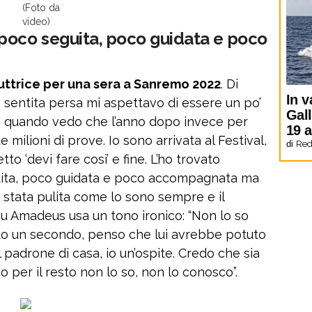
(Foto da
video)
poco seguita, poco guidata e poco
uttrice per una sera a Sanremo 2022
. Di
In v
o sentita persa mi aspettavo di essere un po’
Gal
 quando vedo che l’anno dopo invece per
19 
 milioni di prove. Io sono arrivata al Festival,
di
Red
o ‘devi fare così’ e fine. L’ho trovato
guita, poco guidata e poco accompagnata ma
 stata pulita come lo sono sempre e il
su Amadeus usa un tono ironico: “Non lo so
sto un secondo, penso che lui avrebbe potuto
l padrone di casa, io un’ospite. Credo che sia
o per il resto non lo so, non lo conosco”.