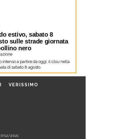
do estivo, sabato 8
to sulle strade giornata
ollino nero
azione
co intenso a partire da oggi, il clou nella
ata di sabato 8 agosto
I
VERISSIMO
l 27/12/2021