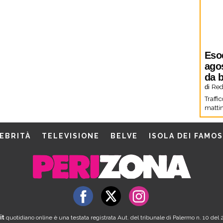
Eso
agos
da b
di
Red
Traffi
mattin
EBRITÀ
TELEVISIONE
BELVE
ISOLA DEI FAMOS
it
quotidiano online è una testata registrata Aut. del tribunale di Palermo n. 10 de