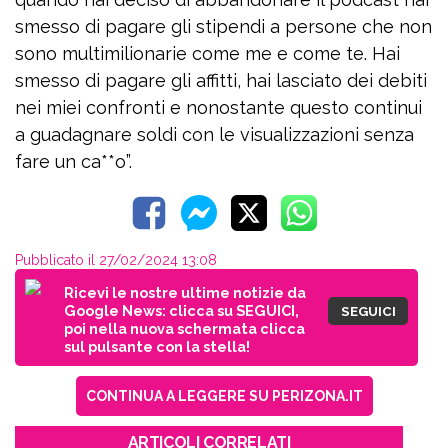
smesso di pagare gli stipendi a persone che non
sono multimilionarie come me e come te. Hai
smesso di pagare gli affitti, hai lasciato dei debiti
nei miei confronti e nonostante questo continui
a guadagnare soldi con le visualizzazioni senza
fare un ca**o”.
Pubblicato il 27/02/2024 13:08
Ricevi le nostre ultime notizie da
Google News: clicca su SEGUICI,
SEGUICI
poi nella nuova schermata clicca
sul pulsante con la stella!
CONTINUA A LEGGERE SU PERIZONA.IT
ARTICOLI CORRELATI