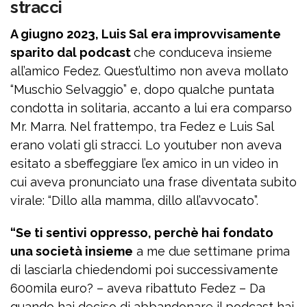
stracci
A giugno 2023, Luis Sal era improvvisamente
sparito dal podcast
che conduceva insieme
all’amico Fedez. Quest’ultimo non aveva mollato
“Muschio Selvaggio” e, dopo qualche puntata
condotta in solitaria, accanto a lui era comparso
Mr. Marra. Nel frattempo, tra Fedez e Luis Sal
erano volati gli stracci. Lo youtuber non aveva
esitato a sbeffeggiare l’ex amico in un video in
cui aveva pronunciato una frase diventata subito
virale: “Dillo alla mamma, dillo all’avvocato”.
“Se ti sentivi oppresso, perchè hai fondato
una società insieme
a me due settimane prima
di lasciarla chiedendomi poi successivamente
600mila euro? – aveva ribattuto Fedez – Da
quando hai deciso di abbandonare il podcast hai