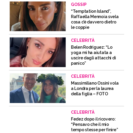
GOSSIP
“Temptation Island”,
Raffaella Mennoia svela
cosa c’è davvero dietro
le coppie
CELEBRITÀ
Belen Rodriguez: “Lo
yoga mi ha aiutata a
uscire dagli attacchi di
panico”
CELEBRITÀ
Massimiliano Ossini vola
a Londra per la laurea
della figlia – FOTO
CELEBRITÀ
Fedez dopo il ricovero:
“Pensavo che il mio
tempo stesse per finire”