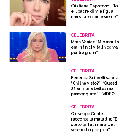
Cristiana Capotondi: “Io
e il padre di mia figlia
non stiamo più insieme”
CELEBRITÀ
Mara Venier: “Mio marito
era in fin di vita, in coma
per tre giorni”
CELEBRITÀ
Federica Sciarelli saluta
“Chi l’ha visto?”: “Questi
22 anni una bellissima
passeggiata” – VIDEO
CELEBRITÀ
Giuseppe Conte
racconta la malattia: “È
stato un fulmine a ciel
sereno, ho pregato”