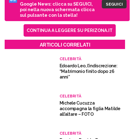
Google News: clicca su SEGUICI,
SEGUICI
poi nella nuova schermata clicca
sul pulsante con la stella!
CONTINUA A LEGGERE SU PERIZONA.IT
ARTICOLI CORRELATI
CELEBRITÀ
Edoardo Leo, l’indiscrezione:
“Matrimonio finito dopo 26
anni”
CELEBRITÀ
Michele Cucuzza
accompagna la figlia Matilde
all’altare – FOTO
CELEBRITÀ