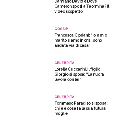
Damiano David e Dove
Cameron sposi a Taormina? Il
video sospetto
GOSSIP
Francesca Cipriani: “Io e mio
marito siamo in crisi, sono
andata via di casa”
CELEBRITÀ
Lorella Cuccarini, il figlio
Giorgio si sposa: “La nuora
lavora con lei”
CELEBRITÀ
Tommaso Paradiso si sposa:
chi è e cosa fa la sua futura
moglie