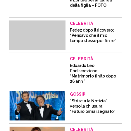
della figlia – FOTO
CELEBRITÀ
Fedez dopo il ricovero:
“Pensavo che il mio
tempo stesse per finire”
CELEBRITÀ
Edoardo Leo,
l’indiscrezione:
“Matrimonio finito dopo
26 anni”
GOSSIP
“Striscia la Notizia”
verso la chiusura:
“Futuro ormai segnato”
CELEBRITÀ