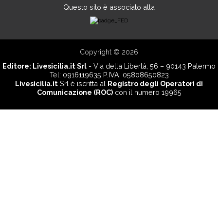
Questo sito è associato alla
Copyright © 2026
Editore:
Livesicilia.it Srl
- Via della Libertà, 56 – 90143 Palermo
Tel: 0916119635 P.IVA: 05808650823
Livesicilia.it
Srl è iscritta al
Registro degli Operatori di
Comunicazione (ROC)
con il numero 19965