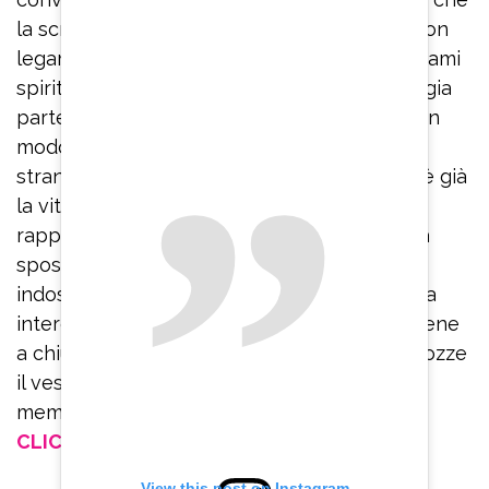
la scrittrice ha sostenuto e quasi allevato. Non
legami di sangue o unioni tradizionali ma legami
spirituali. L’idea rivoluzionaria di Michela Murgia
parte da “un altro modo per stare insieme, un
modo che il governo vorrebbe ridurre a
stranezza sociale da perseguitare e invece è già
la vita normale di tante persone”. L’abito
rappresenta questa visione: non c’è una sola
sposa, non c’è un solo sposo. Ogni pezzo
indossato da chi è intervenuto alle nozze era
intercambiabile, in uno stile fluido che sta bene
a chiunque, come a ribadire che in queste nozze
il vestito nuziale possono indossarlo tutti i
membri della famiglia queer.
CLICCA E SEGUICI SU FACEBOOK
View this post on Instagram