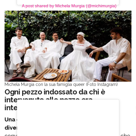
A post shared by Michela Murgia (@michimurgia)
Michela Murgia con la sua famiglia queer (Foto Instagram)
Ogni pezzo indossato da chi è
intervenuto alle nozze era
intercambiabile
Una cerimonia per ufficializzare una idea
diversa di famiglia.
La famiglia queer dove
convivono i figli dell’anima: ragazzi e ragazze che