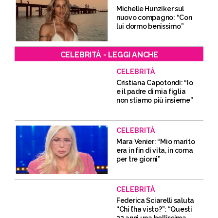
Michelle Hunziker sul
nuovo compagno: “Con
lui dormo benissimo”
CELEBRITÀ - LEGGI ANCHE
CELEBRITÀ
Cristiana Capotondi: “Io
e il padre di mia figlia
non stiamo più insieme”
CELEBRITÀ
Mara Venier: “Mio marito
era in fin di vita, in coma
per tre giorni”
CELEBRITÀ
Federica Sciarelli saluta
“Chi l’ha visto?”: “Questi
22 anni una bellissima