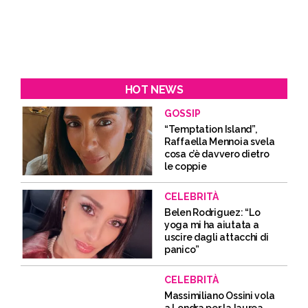
HOT NEWS
GOSSIP
“Temptation Island”,
Raffaella Mennoia svela
cosa c’è davvero dietro
le coppie
CELEBRITÀ
Belen Rodriguez: “Lo
yoga mi ha aiutata a
uscire dagli attacchi di
panico”
CELEBRITÀ
Massimiliano Ossini vola
a Londra per la laurea