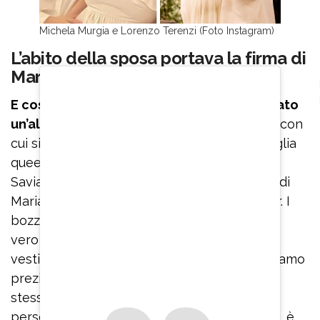
Michela Murgia e Lorenzo Terenzi (Foto Instagram)
L’abito della sposa portava la firma di
Maria Grazia Chiuri
E così è stato. Michela Murgia ha organizzato
un’altra cerimonia
, carica di gesti simbolici, con
cui si è “unita in matrimonio” con la sua famiglia
queer. Tra gli invitati, anche l’amico Roberto
Saviano. L’abito della sposa portava la firma di
Maria Grazia Chiuri, direttrice creativa di Dior. I
bozzetti che ha disegnato la stilista sono un
vero e proprio manifesto politico. “Sul mio
vestito – ha spiegato la scrittrice – c’è un ricamo
prezioso di perline: ‘God save the queer’, la
stessa frase che appare sulla t-shirt
personalizzata. Quel che siamo, multipli forti, è