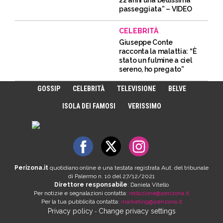
passeggiata” – VIDEO
CELEBRITÀ
Giuseppe Conte
racconta la malattia: “È
stato un fulmine a ciel
sereno, ho pregato”
GOSSIP
CELEBRITÀ
TELEVISIONE
BELVE
ISOLA DEI FAMOSI
VERISSIMO
Perizona.it
quotidiano online è una testata registrata Aut. del tribunale
di Palermo n. 10 del 27/12/2021
Direttore responsabile
: Daniela Vitello
Per notizie e segnalazioni contatta:
redazione@perizona.it
Per la tua pubblicità contatta:
marketing@perizona.it
Privacy policy
Change privacy settings
-