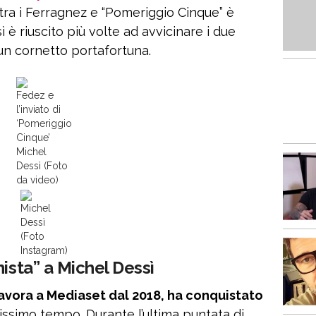
tra i Ferragnez e “Pomeriggio Cinque” è
 è riuscito più volte ad avvicinare i due
un cornetto portafortuna.
Fedez e
l’inviato di
‘Pomeriggio
Cinque’
Michel
Dessì (Foto
da video)
Michel
Dessì
(Foto
Instagram)
nista” a Michel Dessì
lavora a Mediaset dal 2018, ha conquistato
ssimo tempo. Durante l’ultima puntata di