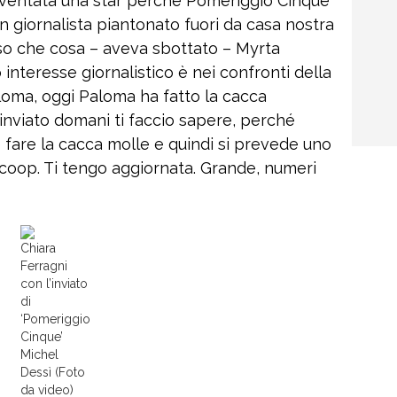
iventata una star perché Pomeriggio Cinque
n giornalista piantonato fuori da casa nostra
so che cosa – aveva sbottato – Myrta
o interesse giornalistico è nei confronti della
aloma, oggi Paloma ha fatto la cacca
 inviato domani ti faccio sapere, perché
are la cacca molle e quindi si prevede uno
coop. Ti tengo aggiornata. Grande, numeri
Chiara
Ferragni
con l’inviato
di
‘Pomeriggio
Cinque’
Michel
Dessì (Foto
da video)