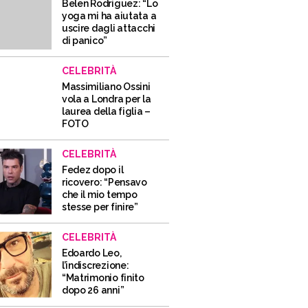
Belen Rodriguez: “Lo
yoga mi ha aiutata a
uscire dagli attacchi
di panico”
CELEBRITÀ
Massimiliano Ossini
vola a Londra per la
laurea della figlia –
FOTO
CELEBRITÀ
Fedez dopo il
ricovero: “Pensavo
che il mio tempo
stesse per finire”
CELEBRITÀ
Edoardo Leo,
l’indiscrezione:
“Matrimonio finito
dopo 26 anni”