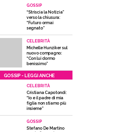
GOSSIP
“Striscia la Notizia”
verso la chiusura:
“Futuro ormai
segnato”
CELEBRITÀ
Michelle Hunziker sul
nuovo compagno:
“Con lui dormo
benissimo”
GOSSIP - LEGGI ANCHE
CELEBRITÀ
Cristiana Capotondi:
“Io e il padre di mia
figlia non stiamo più
insieme”
GOSSIP
Stefano De Martino