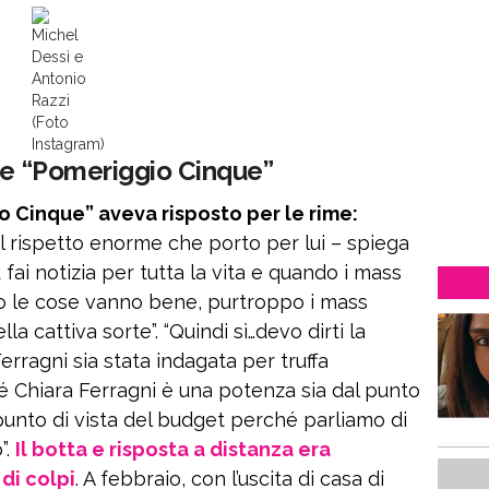
Michel
Dessì e
Antonio
Razzi
(Foto
Instagram)
z e “Pomeriggio Cinque”
o Cinque” aveva risposto per le rime:
il rispetto enorme che porto per lui – spiega
fai notizia per tutta la vita e quando i mass
o le cose vanno bene, purtroppo i mass
a cattiva sorte”. “Quindi sì…devo dirti la
Ferragni sia stata indagata per truffa
é Chiara Ferragni è una potenza sia dal punto
 punto di vista del budget perché parliamo di
”.
Il botta e risposta a distanza era
di colpi
. A febbraio, con l’uscita di casa di