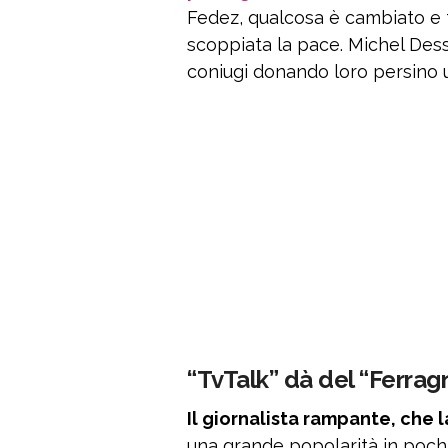
Fedez, qualcosa è cambiato e 
scoppiata la pace. Michel Dessì
coniugi donando loro persino 
“TvTalk” dà del “Ferrag
Il giornalista rampante, che 
una grande popolarità in pochi