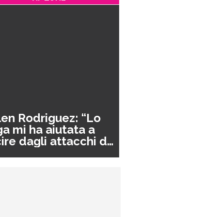
en Rodriguez: “Lo
a mi ha aiutata a
ire dagli attacchi di
nico”