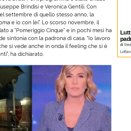
Giuseppe Brindisi e Veronica Gentili. Con
nel settembre di quello stesso anno, la
Roma e io con lei”. Lo scorso novembre, il
ato a “Pomeriggio Cinque” e in pochi mesi ha
Lutt
e sintonia con la padrona di casa. “Io lavoro
pad
di
Red
e si vede anche in onda il feeling che si è
Lottav
ti”, ha dichiarato.