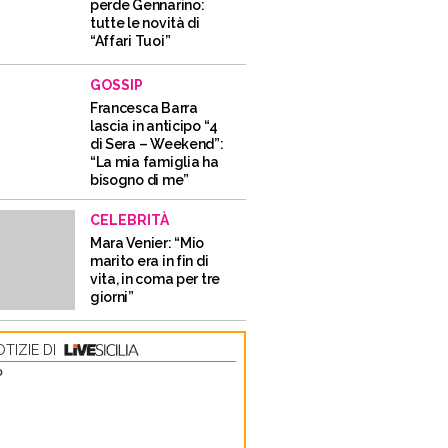
perde Gennarino:
tutte le novità di
“Affari Tuoi”
GOSSIP
Francesca Barra
lascia in anticipo “4
di Sera – Weekend”:
“La mia famiglia ha
bisogno di me”
CELEBRITÀ
Mara Venier: “Mio
marito era in fin di
vita, in coma per tre
giorni”
TIZIE DI
O