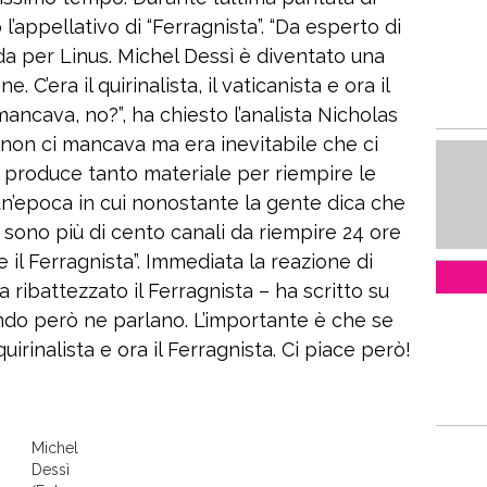
 l’appellativo di “Ferragnista”. “Da esperto di
 per Linus. Michel Dessì è diventato una
 C’era il quirinalista, il vaticanista e ora il
mancava, no?”, ha chiesto l’analista Nicholas
 non ci mancava ma era inevitabile che ci
ip produce tanto materiale per riempire le
 un’epoca in cui nonostante la gente dica che
i sono più di cento canali da riempire 24 ore
 il Ferragnista”. Immediata la reazione di
ribattezzato il Ferragnista – ha scritto su
do però ne parlano. L’importante è che se
uirinalista e ora il Ferragnista. Ci piace però!
Michel
Dessì