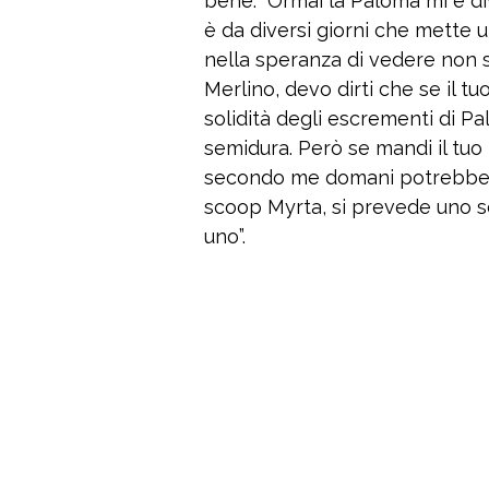
bene. “Ormai la Paloma mi è d
è da diversi giorni che mette u
nella speranza di vedere non 
Merlino, devo dirti che se il tu
solidità degli escrementi di P
semidura. Però se mandi il tuo
secondo me domani potrebbe f
scoop Myrta, si prevede uno s
uno”.