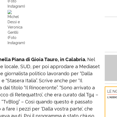
(Foto
Instagram)
Michel
Dessì e
Veronica
Gentili
(Foto
Instagram)
nella Piana di Gioia Tauro, in Calabria.
Nel
ne locale, SUD, per poi approdare a Mediaset
 giornalista politico lavorando per “Dalla
e “Stasera Italia”. Scrive anche per “Il
dal titolo “Il Rinoceronte”. “Sono arrivato a
LE NO
cco di Retequattro’, che era curato dal Tg4 –
L'ADDI
 a “TvBlog” – Così quando questo è passato
 fare i pezzi per ‘Dalla vostra parte’, che
veva avuti. Poi il programma è stato chiuso