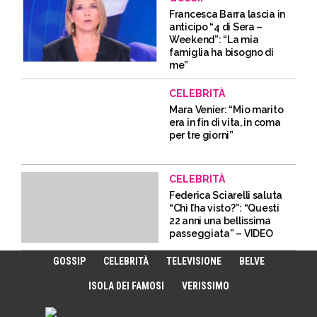
Francesca Barra lascia in
anticipo “4 di Sera –
Weekend”: “La mia
famiglia ha bisogno di
me”
CELEBRITÀ
Mara Venier: “Mio marito
era in fin di vita, in coma
per tre giorni”
CELEBRITÀ
Federica Sciarelli saluta
“Chi l’ha visto?”: “Questi
22 anni una bellissima
passeggiata” – VIDEO
GOSSIP
CELEBRITÀ
TELEVISIONE
BELVE
ISOLA DEI FAMOSI
VERISSIMO