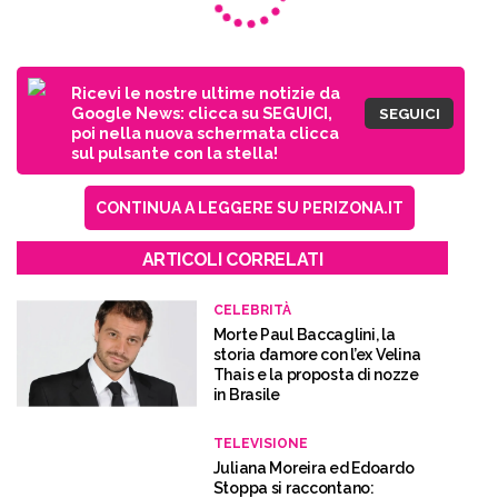
Ricevi le nostre ultime notizie da
Google News: clicca su SEGUICI,
SEGUICI
poi nella nuova schermata clicca
sul pulsante con la stella!
CONTINUA A LEGGERE SU PERIZONA.IT
ARTICOLI CORRELATI
CELEBRITÀ
Morte Paul Baccaglini, la
storia d’amore con l’ex Velina
Thais e la proposta di nozze
in Brasile
TELEVISIONE
Juliana Moreira ed Edoardo
Stoppa si raccontano: