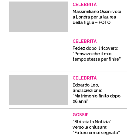
CELEBRITÀ
Massimiliano Ossini vola
a Londra per la laurea
della figlia – FOTO
CELEBRITÀ
Fedez dopo il ricovero:
“Pensavo che il mio
tempo stesse per finire”
CELEBRITÀ
Edoardo Leo,
l’indiscrezione:
“Matrimonio finito dopo
26 anni”
GOSSIP
“Striscia la Notizia”
verso la chiusura:
“Futuro ormai segnato”