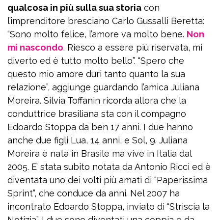
qualcosa in più sulla sua storia
con
l’imprenditore bresciano Carlo Gussalli Beretta:
“Sono molto felice, l’amore va molto bene.
Non
mi nascondo
. Riesco a essere più riservata, mi
diverto ed è tutto molto bello”. “Spero che
questo mio amore duri tanto quanto la sua
relazione”, aggiunge guardando l’amica Juliana
Moreira. Silvia Toffanin ricorda allora che la
conduttrice brasiliana sta con il compagno
Edoardo Stoppa da ben 17 anni. I due hanno
anche due figli Lua, 14 anni, e Sol, 9. Juliana
Moreira è nata in Brasile ma vive in Italia dal
2005. E’ stata subito notata da Antonio Ricci ed è
diventata uno dei volti più amati di “Paperissima
Sprint”, che conduce da anni. Nel 2007 ha
incontrato Edoardo Stoppa, inviato di “Striscia la
Notizia”. I due sono diventati una coppia e da