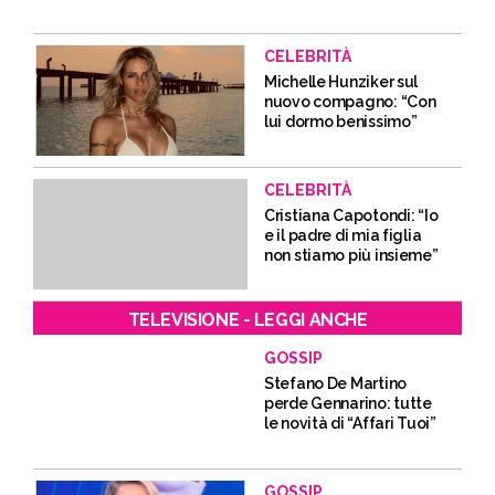
CELEBRITÀ
Michelle Hunziker sul
nuovo compagno: “Con
lui dormo benissimo”
CELEBRITÀ
Cristiana Capotondi: “Io
e il padre di mia figlia
non stiamo più insieme”
TELEVISIONE - LEGGI ANCHE
GOSSIP
Stefano De Martino
perde Gennarino: tutte
le novità di “Affari Tuoi”
GOSSIP