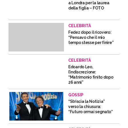
a Londra per la laurea
della figlia – FOTO
CELEBRITÀ
Fedez dopo il ricovero:
“Pensavo che il mio
tempo stesse per finire”
CELEBRITÀ
Edoardo Leo,
l’indiscrezione:
“Matrimonio finito dopo
26 anni”
GOSSIP
“Striscia la Notizia”
verso la chiusura:
“Futuro ormai segnato”