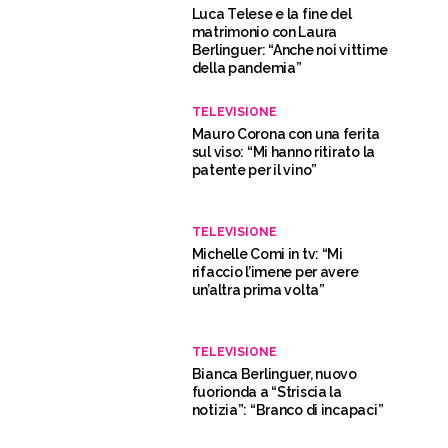
Luca Telese e la fine del
matrimonio con Laura
Berlinguer: “Anche noi vittime
della pandemia”
TELEVISIONE
Mauro Corona con una ferita
sul viso: “Mi hanno ritirato la
patente per il vino”
TELEVISIONE
Michelle Comi in tv: “Mi
rifaccio l’imene per avere
un’altra prima volta”
TELEVISIONE
Bianca Berlinguer, nuovo
fuorionda a “Striscia la
notizia”: “Branco di incapaci”