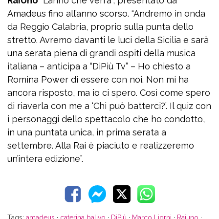
RaiUno
“L’anno che verrà”, presentato da
Amadeus fino all’anno scorso. “Andremo in onda
da Reggio Calabria, proprio sulla punta dello
stretto. Avremo davanti le luci della Sicilia e sarà
una serata piena di grandi ospiti della musica
italiana – anticipa a “DiPiù Tv” – Ho chiesto a
Romina Power di essere con noi. Non mi ha
ancora risposto, ma io ci spero. Così come spero
di riaverla con me a ‘Chi può batterci?’. Il quiz con
i personaggi dello spettacolo che ho condotto,
in una puntata unica, in prima serata a
settembre. Alla Rai è piaciuto e realizzeremo
un’intera edizione”.
Tags:
amadeus
·
caterina balivo
·
DiPiù
·
Marco Liorni
·
Raiuno
·