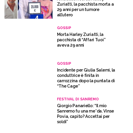
Zuriatti, la pacchista morta a
29 anni per un tumore
all’utero
GOSSIP
Morta Harley Zuriatti, la
pacchista di “Affari Tuoi”
aveva 29 anni
GOSSIP
Incidente per Giulia Salemi, la
conduttrice è finita in
carrozzina dopo la puntata di
“The Cage”
FESTIVAL DI SANREMO
Giorgio Panariello: “Il mio
Sanremo fu una me*da. Vinse
Povia, capito? Accettai per
soldi”