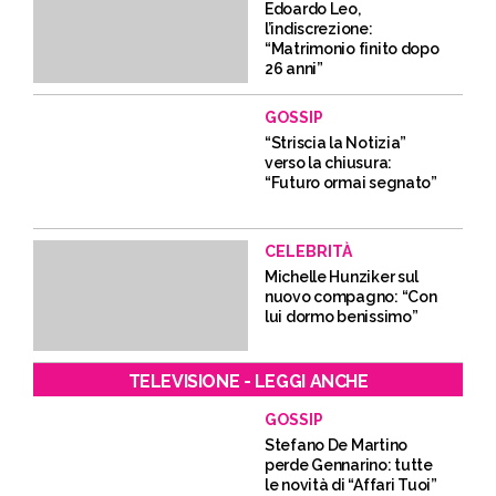
Edoardo Leo,
l’indiscrezione:
“Matrimonio finito dopo
26 anni”
GOSSIP
“Striscia la Notizia”
verso la chiusura:
“Futuro ormai segnato”
CELEBRITÀ
Michelle Hunziker sul
nuovo compagno: “Con
lui dormo benissimo”
TELEVISIONE - LEGGI ANCHE
GOSSIP
Stefano De Martino
perde Gennarino: tutte
le novità di “Affari Tuoi”