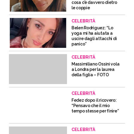
cosa c’è davvero dietro
le coppie
CELEBRITÀ
Belen Rodriguez: “Lo
yoga mi ha aiutata a
uscire dagli attacchi di
panico”
CELEBRITÀ
Massimiliano Ossini vola
a Londra per la laurea
della figlia – FOTO
CELEBRITÀ
Fedez dopo il ricovero:
“Pensavo che il mio
tempo stesse per finire”
CELEBRITÀ