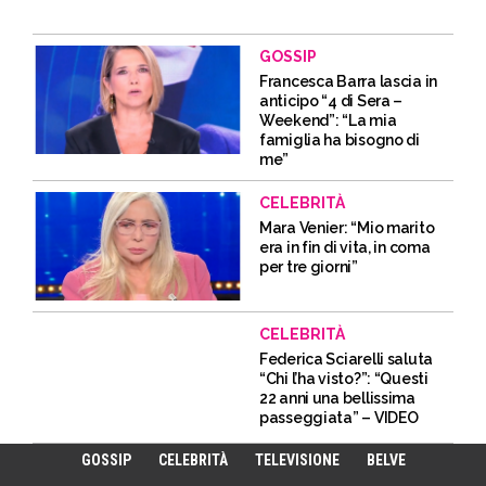
GOSSIP
Francesca Barra lascia in
anticipo “4 di Sera –
Weekend”: “La mia
famiglia ha bisogno di
me”
CELEBRITÀ
Mara Venier: “Mio marito
era in fin di vita, in coma
per tre giorni”
CELEBRITÀ
Federica Sciarelli saluta
“Chi l’ha visto?”: “Questi
22 anni una bellissima
passeggiata” – VIDEO
GOSSIP
CELEBRITÀ
TELEVISIONE
BELVE