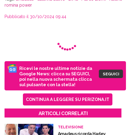
romina power
Pubblicato il 30/10/2024 09:44
Ricevi le nostre ultime notizie da
Google News: clicca su SEGUICI,
SEGUICI
poi nella nuova schermata clicca
sul pulsante con la stella!
CONTINUA A LEGGERE SU PERIZONA.IT
ARTICOLI CORRELATI
TELEVISIONE
Amadeus ricorda Harley