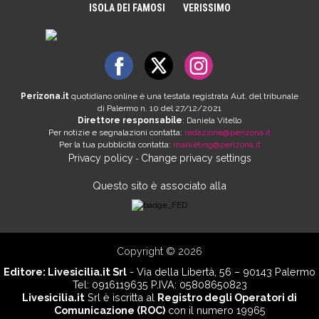
ISOLA DEI FAMOSI
VERISSIMO
Perizona.it
quotidiano online è una testata registrata Aut. del tribunale
di Palermo n. 10 del 27/12/2021
Direttore responsabile
: Daniela Vitello
Per notizie e segnalazioni contatta:
redazione@perizona.it
Per la tua pubblicità contatta:
marketing@perizona.it
Privacy policy
Change privacy settings
-
Questo sito è associato alla
Copyright © 2026
Editore:
Livesicilia.it Srl
- Via della Libertà, 56 – 90143 Palermo
Tel: 0916119635 P.IVA: 05808650823
Livesicilia.it
Srl è iscritta al
Registro degli Operatori di
Comunicazione (ROC)
con il numero 19965