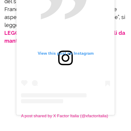
del sostituto di Manuel Agnelli. Si tratta di
Francesco Gabbani. “E’ il colpo di fulmine che
aspettavamo: talento, ironia, visione musicale”, si
legge sui canali social del talent.
LEGGI ANCHE: Morgan senza soldi e tre figli da
mantenere: “Ho solo 50 euro in banca”
View this post on Instagram
A post shared by X Factor Italia (@xfactoritalia)