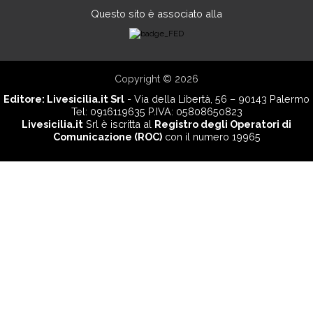
Questo sito è associato alla
Copyright © 2026
Editore:
Livesicilia.it Srl
- Via della Libertà, 56 – 90143 Palermo
Tel: 0916119635 P.IVA: 05808650823
Livesicilia.it
Srl è iscritta al
Registro degli Operatori di
Comunicazione (ROC)
con il numero 19965