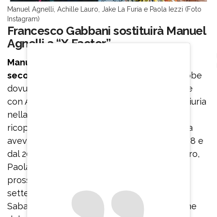
Manuel Agnelli, Achille Lauro, Jake La Furia e Paola Iezzi (Foto
Instagram)
Francesco Gabbani sostituirà Manuel
Agnelli a “X Factor”
Manuel Agnelli non commenta la voce
secondo cui il suo addio a “X Factor”
sarebbe
dovuto a presunti dissidi con la produzione e
con Achille Lauro entrato a far parte della giuria
nella scorsa edizione. Il rocker era tornato a
ricoprire il ruolo di giudice lo scorso anno ma
aveva già fatto parte del cast dal 2016 al 2018 e
dal 2020 al 2021. Confermatissimi Achille Lauro,
Paola Iezzi e Jake La Furia. Al timone della
prossima edizione di “X Factor” al via a
settembre ci sarà ancora una volta Giorgia.
Sabato 31 maggio è stato ufficializzato il nome