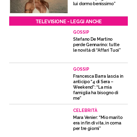
lui dormo benissimo”
TELEVISIONE - LEGGI ANCHE
GOSSIP
Stefano De Martino
perde Gennarino: tutte
le novità di “Affari Tuoi”
GOSSIP
Francesca Barra lascia in
anticipo “4 di Sera –
Weekend”: “La mia
famiglia ha bisogno di
me”
CELEBRITÀ
Mara Venier: “Mio marito
era in fin di vita, in coma
per tre giorni”