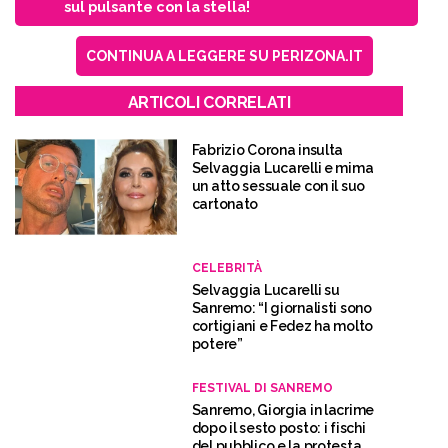
sul pulsante con la stella!
CONTINUA A LEGGERE SU PERIZONA.IT
ARTICOLI CORRELATI
Fabrizio Corona insulta
Selvaggia Lucarelli e mima
un atto sessuale con il suo
cartonato
CELEBRITÀ
Selvaggia Lucarelli su
Sanremo: “I giornalisti sono
cortigiani e Fedez ha molto
potere”
FESTIVAL DI SANREMO
Sanremo, Giorgia in lacrime
dopo il sesto posto: i fischi
del pubblico e la protesta