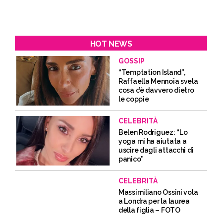
HOT NEWS
GOSSIP
“Temptation Island”,
Raffaella Mennoia svela
cosa c’è davvero dietro
le coppie
CELEBRITÀ
Belen Rodriguez: “Lo
yoga mi ha aiutata a
uscire dagli attacchi di
panico”
CELEBRITÀ
Massimiliano Ossini vola
a Londra per la laurea
della figlia – FOTO