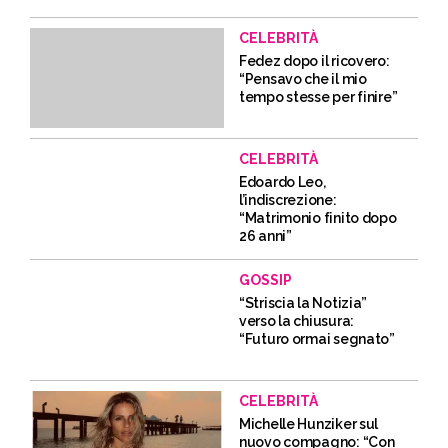
CELEBRITÀ
Fedez dopo il ricovero:
“Pensavo che il mio
tempo stesse per finire”
CELEBRITÀ
Edoardo Leo,
l’indiscrezione:
“Matrimonio finito dopo
26 anni”
GOSSIP
“Striscia la Notizia”
verso la chiusura:
“Futuro ormai segnato”
CELEBRITÀ
Michelle Hunziker sul
nuovo compagno: “Con