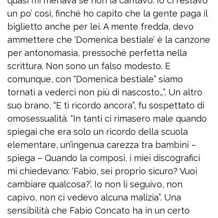
quasi mi menava se non la cantavo. Io ci restavo
un po’ così, finché ho capito che la gente paga il
biglietto anche per lei. A mente fredda, devo
ammettere che ‘Domenica bestiale’ è la canzone
per antonomasia, pressoché perfetta nella
scrittura. Non sono un falso modesto. E
comunque, con “Domenica bestiale” siamo
tornati a vederci non più di nascosto…”. Un altro
suo brano, “E ti ricordo ancora”, fu sospettato di
omosessualità. “In tanti ci rimasero male quando
spiegai che era solo un ricordo della scuola
elementare, un’ingenua carezza tra bambini –
spiega – Quando la composi, i miei discografici
mi chiedevano: ‘Fabio, sei proprio sicuro? Vuoi
cambiare qualcosa?’. Io non li seguivo, non
capivo, non ci vedevo alcuna malizia”. Una
sensibilità che Fabio Concato ha in un certo