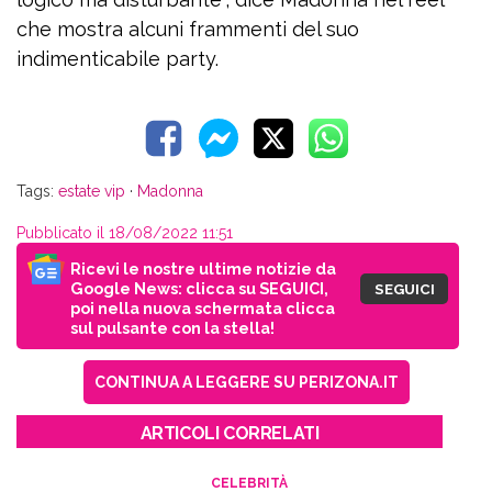
che mostra alcuni frammenti del suo
indimenticabile party.
Tags:
estate vip
·
Madonna
Pubblicato il 18/08/2022 11:51
Ricevi le nostre ultime notizie da
Google News: clicca su SEGUICI,
SEGUICI
poi nella nuova schermata clicca
sul pulsante con la stella!
CONTINUA A LEGGERE SU PERIZONA.IT
ARTICOLI CORRELATI
CELEBRITÀ