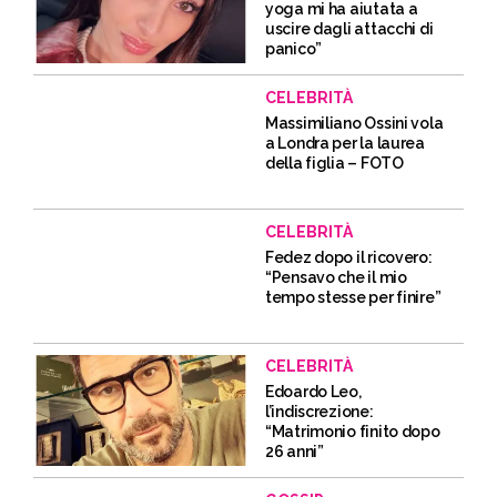
yoga mi ha aiutata a
uscire dagli attacchi di
panico”
CELEBRITÀ
Massimiliano Ossini vola
a Londra per la laurea
della figlia – FOTO
CELEBRITÀ
Fedez dopo il ricovero:
“Pensavo che il mio
tempo stesse per finire”
CELEBRITÀ
Edoardo Leo,
l’indiscrezione:
“Matrimonio finito dopo
26 anni”