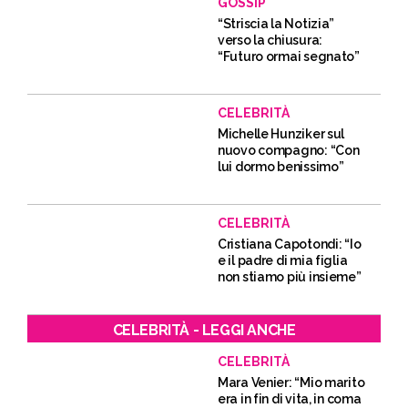
GOSSIP
“Striscia la Notizia”
verso la chiusura:
“Futuro ormai segnato”
CELEBRITÀ
Michelle Hunziker sul
nuovo compagno: “Con
lui dormo benissimo”
CELEBRITÀ
Cristiana Capotondi: “Io
e il padre di mia figlia
non stiamo più insieme”
CELEBRITÀ - LEGGI ANCHE
CELEBRITÀ
Mara Venier: “Mio marito
era in fin di vita, in coma