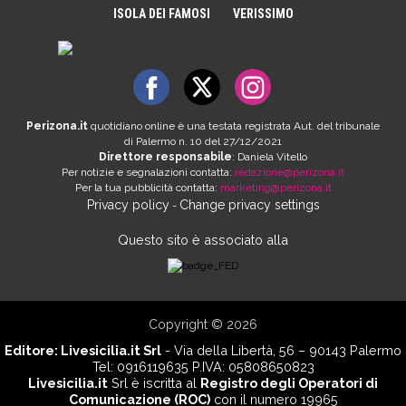
ISOLA DEI FAMOSI
VERISSIMO
Perizona.it
quotidiano online è una testata registrata Aut. del tribunale
di Palermo n. 10 del 27/12/2021
Direttore responsabile
: Daniela Vitello
Per notizie e segnalazioni contatta:
redazione@perizona.it
Per la tua pubblicità contatta:
marketing@perizona.it
Privacy policy
Change privacy settings
-
Questo sito è associato alla
Copyright © 2026
Editore:
Livesicilia.it Srl
- Via della Libertà, 56 – 90143 Palermo
Tel: 0916119635 P.IVA: 05808650823
Livesicilia.it
Srl è iscritta al
Registro degli Operatori di
Comunicazione (ROC)
con il numero 19965