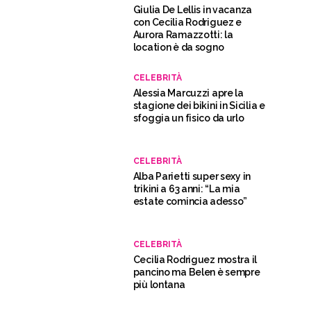
Giulia De Lellis in vacanza
con Cecilia Rodriguez e
Aurora Ramazzotti: la
location è da sogno
CELEBRITÀ
Alessia Marcuzzi apre la
stagione dei bikini in Sicilia e
sfoggia un fisico da urlo
CELEBRITÀ
Alba Parietti super sexy in
trikini a 63 anni: “La mia
estate comincia adesso”
CELEBRITÀ
Cecilia Rodriguez mostra il
pancino ma Belen è sempre
più lontana