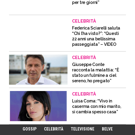
per tre giorni”
CELEBRITÀ
Federica Sciarelli saluta
“Chi l’ha visto?”: “Questi
22 anni una bellissima
passeggiata” – VIDEO
CELEBRITÀ
Giuseppe Conte
racconta la malattia: “È
stato un fulmine a ciel
sereno, ho pregato”
CELEBRITÀ
Luisa Corna: “Vivo in
caserma con mio marito,
si cambia spesso casa”
GOSSIP
CELEBRITÀ
TELEVISIONE
BELVE