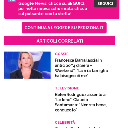
Google News: clicca su SEGUICI,
SEGUICI
poi nella nuova schermata clicca
sul pulsante con la stella!
CONTINUA A LEGGERE SU PERIZONA.IT
ARTICOLI CORRELATI
GOSSIP
Francesca Barra lascia in
anticipo “4 di Sera –
Weekend”: “La mia famiglia
ha bisogno di me”
TELEVISIONE
Belen Rodriguez assente a
“Le Iene”, Claudio
Santamaria: “Non sta bene,
conduco io”
CELEBRITÀ