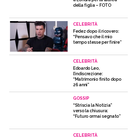
della figlia – FOTO
CELEBRITÀ
Fedez dopo il ricovero:
“Pensavo che il mio
tempo stesse per finire”
CELEBRITÀ
Edoardo Leo,
l’indiscrezione:
“Matrimonio finito dopo
26 anni”
GOSSIP
“Striscia la Notizia”
verso la chiusura:
“Futuro ormai segnato”
CELEBRITÀ