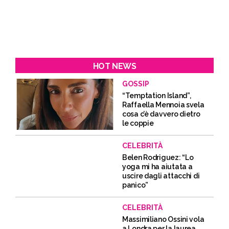
HOT NEWS
GOSSIP
“Temptation Island”,
Raffaella Mennoia svela
cosa c’è davvero dietro
le coppie
CELEBRITÀ
Belen Rodriguez: “Lo
yoga mi ha aiutata a
uscire dagli attacchi di
panico”
CELEBRITÀ
Massimiliano Ossini vola
a Londra per la laurea