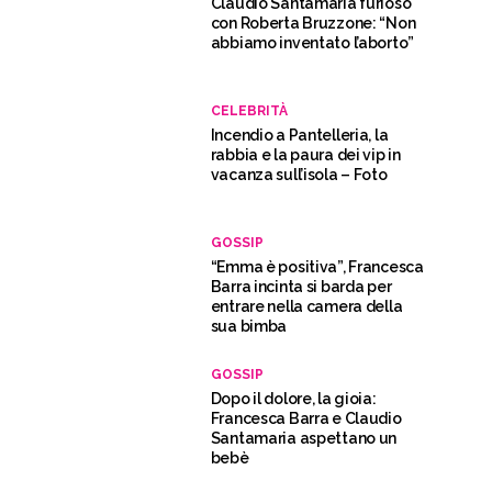
Claudio Santamaria furioso
con Roberta Bruzzone: “Non
abbiamo inventato l’aborto”
CELEBRITÀ
Incendio a Pantelleria, la
rabbia e la paura dei vip in
vacanza sull’isola – Foto
GOSSIP
“Emma è positiva”, Francesca
Barra incinta si barda per
entrare nella camera della
sua bimba
GOSSIP
Dopo il dolore, la gioia:
Francesca Barra e Claudio
Santamaria aspettano un
bebè