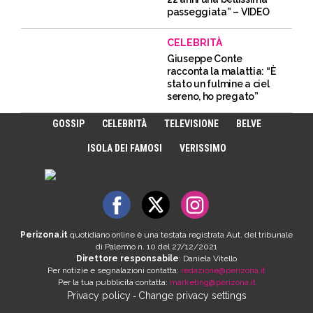
passeggiata” – VIDEO
CELEBRITÀ
Giuseppe Conte
racconta la malattia: “È
stato un fulmine a ciel
sereno, ho pregato”
GOSSIP
CELEBRITÀ
TELEVISIONE
BELVE
ISOLA DEI FAMOSI
VERISSIMO
Perizona.it
quotidiano online è una testata registrata Aut. del tribunale
di Palermo n. 10 del 27/12/2021
Direttore responsabile
: Daniela Vitello
Per notizie e segnalazioni contatta:
redazione@perizona.it
Per la tua pubblicità contatta:
marketing@perizona.it
Privacy policy
Change privacy settings
-