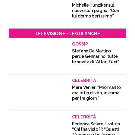
Michelle Hunziker sul
nuovo compagno: “Con
lui dormo benissimo”
TELEVISIONE - LEGGI ANCHE
GOSSIP
Stefano De Martino
perde Gennarino: tutte
le novità di “Affari Tuoi”
CELEBRITÀ
Mara Venier: “Mio marito
era in fin di vita, in coma
per tre giorni”
CELEBRITÀ
Federica Sciarelli saluta
“Chi l’ha visto?”: “Questi
22 anni una bellissima