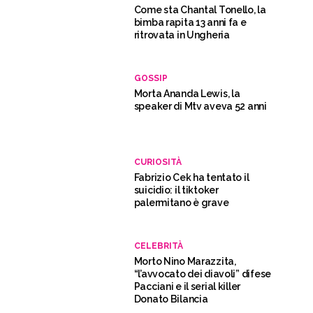
Come sta Chantal Tonello, la
bimba rapita 13 anni fa e
ritrovata in Ungheria
GOSSIP
Morta Ananda Lewis, la
speaker di Mtv aveva 52 anni
CURIOSITÀ
Fabrizio Cek ha tentato il
suicidio: il tiktoker
palermitano è grave
CELEBRITÀ
Morto Nino Marazzita,
“l’avvocato dei diavoli” difese
Pacciani e il serial killer
Donato Bilancia