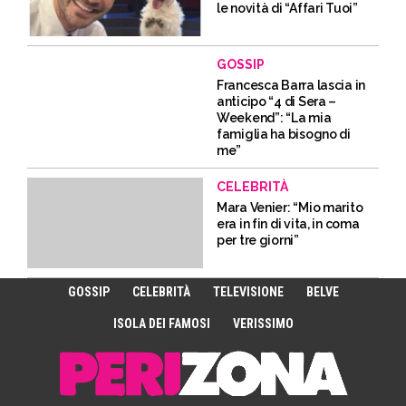
le novità di “Affari Tuoi”
GOSSIP
Francesca Barra lascia in
anticipo “4 di Sera –
Weekend”: “La mia
famiglia ha bisogno di
me”
CELEBRITÀ
Mara Venier: “Mio marito
era in fin di vita, in coma
per tre giorni”
GOSSIP
CELEBRITÀ
TELEVISIONE
BELVE
ISOLA DEI FAMOSI
VERISSIMO