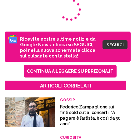
Ricevi le nostre ultime notizie da
Google News: clicca su SEGUICI,
SEGUICI
poi nella nuova schermata clicca
sul pulsante con la stella!
CONTINUA A LEGGERE SU PERIZONA.IT
ARTICOLI CORRELATI
GOSSIP
Federico Zampaglione sui
finti sold out ai concerti: “A
pagare è l’artista, è così da 30
anni”
CURIOSITÀ