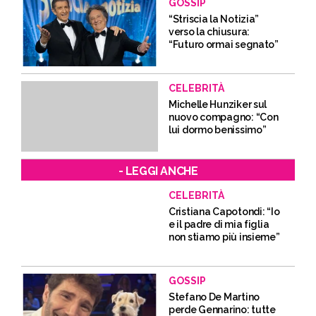
GOSSIP
“Striscia la Notizia”
verso la chiusura:
“Futuro ormai segnato”
CELEBRITÀ
Michelle Hunziker sul
nuovo compagno: “Con
lui dormo benissimo”
- LEGGI ANCHE
CELEBRITÀ
Cristiana Capotondi: “Io
e il padre di mia figlia
non stiamo più insieme”
GOSSIP
Stefano De Martino
perde Gennarino: tutte