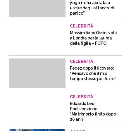
yoga mi ha aiutata a
uscire dagli attacchi di
panico”
CELEBRITÀ
Massimiliano Ossini vola
a Londra per la laurea
della figlia – FOTO
CELEBRITÀ
Fedez dopo il ricovero:
“Pensavo che il mio
tempo stesse per finire”
CELEBRITÀ
Edoardo Leo,
l’indiscrezione:
“Matrimonio finito dopo
26 anni”