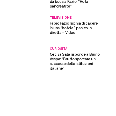
dà buca a Fazio: “Ho la
pancreatite”
TELEVISIONE
Fabio Fazio rischia di cadere
in una “botola”, panico in
diretta – Video
CURIOSITÀ
Cecilia Sala risponde a Bruno
Vespa: “Brutto sporcare un
successo delle istituzioni
italiane”