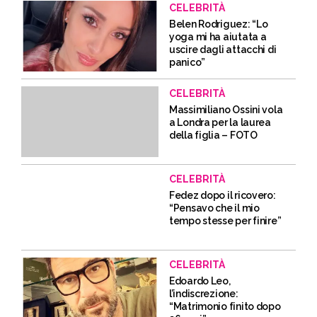
CELEBRITÀ
Belen Rodriguez: “Lo
yoga mi ha aiutata a
uscire dagli attacchi di
panico”
CELEBRITÀ
Massimiliano Ossini vola
a Londra per la laurea
della figlia – FOTO
CELEBRITÀ
Fedez dopo il ricovero:
“Pensavo che il mio
tempo stesse per finire”
CELEBRITÀ
Edoardo Leo,
l’indiscrezione:
“Matrimonio finito dopo