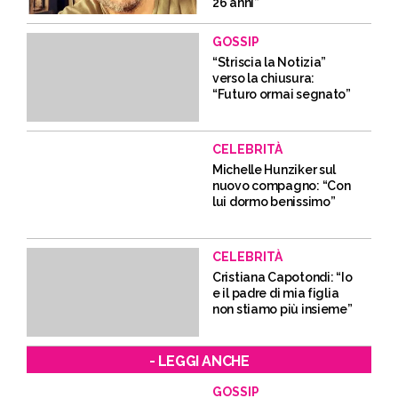
26 anni”
GOSSIP
“Striscia la Notizia”
verso la chiusura:
“Futuro ormai segnato”
CELEBRITÀ
Michelle Hunziker sul
nuovo compagno: “Con
lui dormo benissimo”
CELEBRITÀ
Cristiana Capotondi: “Io
e il padre di mia figlia
non stiamo più insieme”
- LEGGI ANCHE
GOSSIP