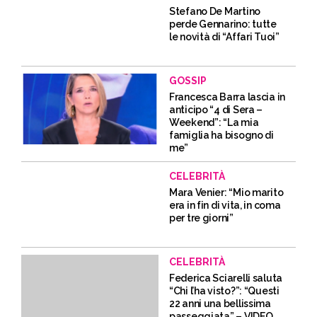
Stefano De Martino
perde Gennarino: tutte
le novità di “Affari Tuoi”
GOSSIP
Francesca Barra lascia in
anticipo “4 di Sera –
Weekend”: “La mia
famiglia ha bisogno di
me”
CELEBRITÀ
Mara Venier: “Mio marito
era in fin di vita, in coma
per tre giorni”
CELEBRITÀ
Federica Sciarelli saluta
“Chi l’ha visto?”: “Questi
22 anni una bellissima
passeggiata” – VIDEO