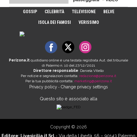
GOSSIP
CELEBRITÀ
TELEVISIONE
BELVE
ISOLA DEI FAMOSI
VERISSIMO
Perizona.it
quotidiano online è una testata registrata Aut. del tribunale
di Palermo n. 10 del 27/12/2021
Direttore responsabile
: Daniela Vitello
Per notizie e segnalazioni contatta:
redazione@perizona.it
Per la tua pubblicità contatta:
marketing@perizona.it
Privacy policy
Change privacy settings
-
Questo sito è associato alla
Copyright © 2026
Editore:
Livesicilia.it Srl
- Via della Libertà, 56 – 90143 Palermo