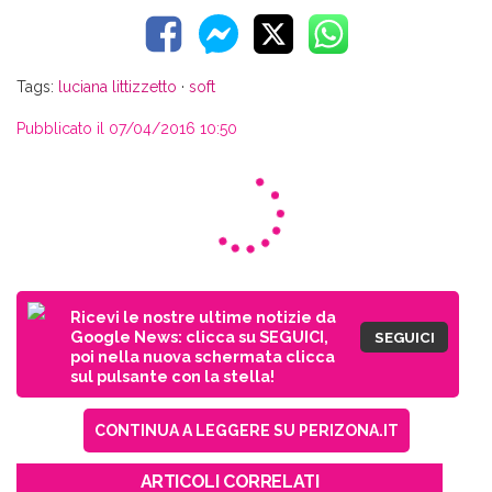
Tags:
luciana littizzetto
·
soft
Pubblicato il 07/04/2016 10:50
Ricevi le nostre ultime notizie da
Google News: clicca su SEGUICI,
SEGUICI
poi nella nuova schermata clicca
sul pulsante con la stella!
CONTINUA A LEGGERE SU PERIZONA.IT
ARTICOLI CORRELATI