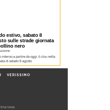
do estivo, sabato 8
to sulle strade giornata
ollino nero
azione
co intenso a partire da oggi, il clou nella
ata di sabato 8 agosto
I
VERISSIMO
l 27/12/2021