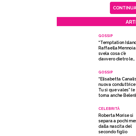
CONTINUA 
ART
GOSSIP
“Temptation Island
Raffaella Mennoia
svela cosa c’è
davvero dietro le
coppie
GOSSIP
“Elisabetta Canali
nuova conduttrice 
Tu sì que vales” (e
torna anche Belen
CELEBRITÀ
Roberta Morise si
separa a pochi me
dalla nascita del
secondo figlio