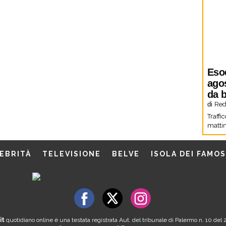
Eso
agos
da b
di
Red
Traffi
mattin
EBRITÀ
TELEVISIONE
BELVE
ISOLA DEI FAMOS
it
quotidiano online è una testata registrata Aut. del tribunale di Palermo n. 10 de