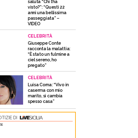
saluta “Chi l’ha
visto?”: “Questi 22
anni una bellissima
passeggiata” –
VIDEO
CELEBRITÀ
Giuseppe Conte
racconta la malattia:
“È stato un fulmine a
ciel sereno, ho
pregato”
CELEBRITÀ
Luisa Corna: “Vivo in
caserma con mio
marito, si cambia
spesso casa”
TIZIE DI
ZE