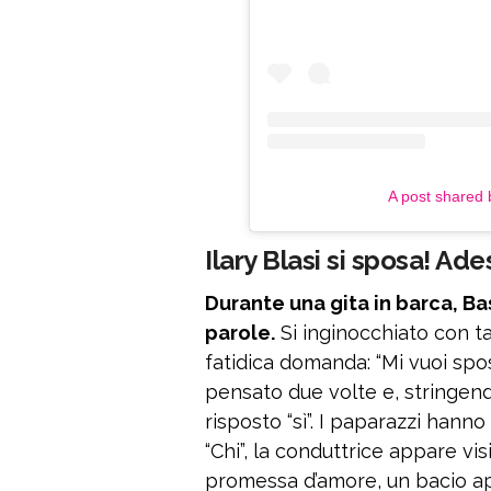
A post shared 
Ilary Blasi si sposa! Ad
Durante una gita in barca, Ba
parole.
Si inginocchiato con ta
fatidica domanda: “Mi vuoi spos
pensato due volte e, stringend
risposto “sì”. I paparazzi hann
“Chi”, la conduttrice appare v
promessa d’amore, un bacio ap