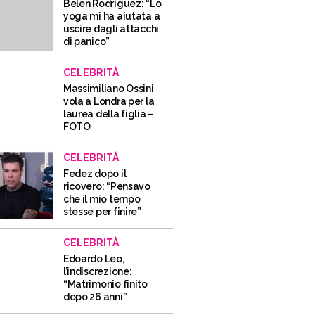
Belen Rodriguez: “Lo
yoga mi ha aiutata a
uscire dagli attacchi
di panico”
CELEBRITÀ
Massimiliano Ossini
vola a Londra per la
laurea della figlia –
FOTO
CELEBRITÀ
Fedez dopo il
ricovero: “Pensavo
che il mio tempo
stesse per finire”
CELEBRITÀ
Edoardo Leo,
l’indiscrezione:
“Matrimonio finito
dopo 26 anni”