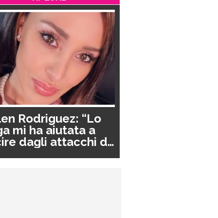
en Rodriguez: “Lo
a mi ha aiutata a
ire dagli attacchi di
nico”