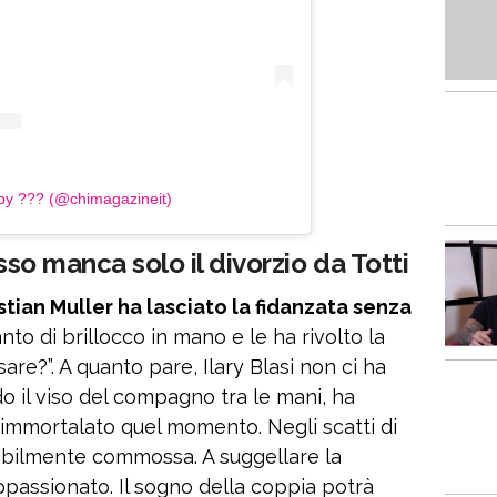
by ??? (@chimagazineit)
esso manca solo il divorzio da Totti
stian Muller ha lasciato la fidanzata senza
nto di brillocco in mano e le ha rivolto la
are?”. A quanto pare, Ilary Blasi non ci ha
o il viso del compagno tra le mani, ha
o immortalato quel momento. Negli scatti di
isibilmente commossa. A suggellare la
passionato. Il sogno della coppia potrà