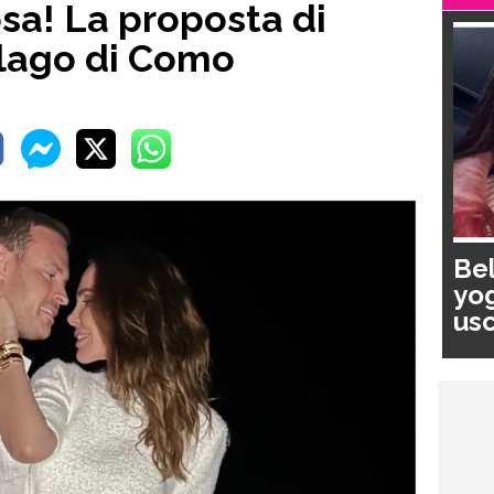
posa! La proposta di
 lago di Como
Bel
yog
usc
pa