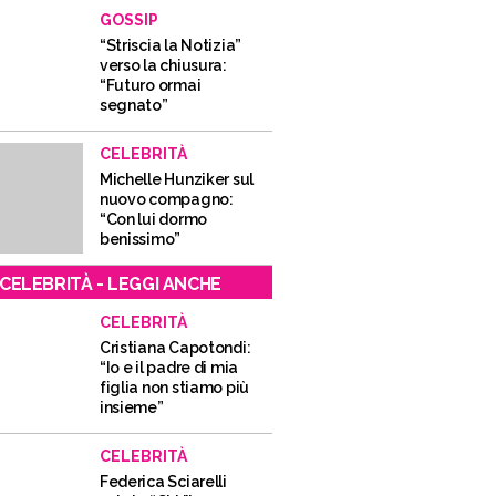
GOSSIP
“Striscia la Notizia”
verso la chiusura:
“Futuro ormai
segnato”
CELEBRITÀ
Michelle Hunziker sul
nuovo compagno:
“Con lui dormo
benissimo”
CELEBRITÀ - LEGGI ANCHE
CELEBRITÀ
Cristiana Capotondi:
“Io e il padre di mia
figlia non stiamo più
insieme”
CELEBRITÀ
Federica Sciarelli