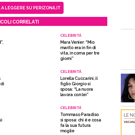
A LEGGERE SU PERIZONA.IT
ICOLI CORRELATI
CELEBRITÀ
”,
Mara Venier: “Mio
marito era in fin di
vita, in coma per tre
giorni”
CELEBRITÀ
s
Lorella Cuccarini, il
di
figlio Giorgio si
sposa: “La nuora
)
lavora con lei”
CELEBRITÀ
Tommaso Paradiso
LE NO
si
si sposa: chi è e cosa
VACAN
fa la sua futura
moglie