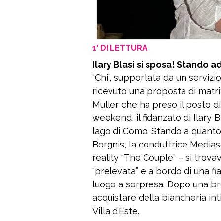
1' DI LETTURA
Ilary Blasi si sposa! Stando a
“Chi”, supportata da un serviz
ricevuto una proposta di matr
Muller che ha preso il posto d
weekend, il fidanzato di Ilary 
lago di Como. Stando a quanto
Borgnis, la conduttrice Mediaset
reality “The Couple” – si trova
“prelevata” e a bordo di una f
luogo a sorpresa. Dopo una br
acquistare della biancheria int
Villa d’Este.