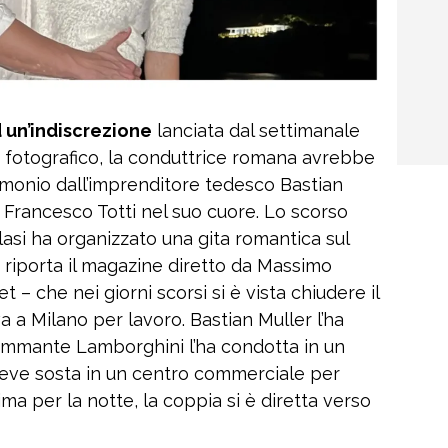
d un’indiscrezione
lanciata dal settimanale
io fotografico, la conduttrice romana avrebbe
imonio dall’imprenditore tedesco Bastian
i Francesco Totti nel suo cuore. Lo scorso
Blasi ha organizzato una gita romantica sul
 riporta il magazine diretto da Massimo
 – che nei giorni scorsi si è vista chiudere il
va a Milano per lavoro. Bastian Muller l’ha
iammante Lamborghini l’ha condotta in un
eve sosta in un centro commerciale per
ima per la notte, la coppia si è diretta verso