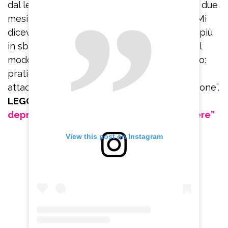
dal letto e ad uscire dalla stanza. Sono stata due
mesi rinchiusa in casa, con le tende chiuse. Mi
dicevano: ‘Respira’. Io ci provavo ma andavo più
in sbatti. Invece bisogna imparare a farlo nel
modo corretto. Quindi rinnovo il mio consiglio:
praticate Hatha yoga se volete uscire dagli
attacchi di panico che portano alla depressione”.
LEGGI ANCHE:
Belen Rodriguez e la
depressione: “Sono sparita per sopravvivere”
View this post on Instagram