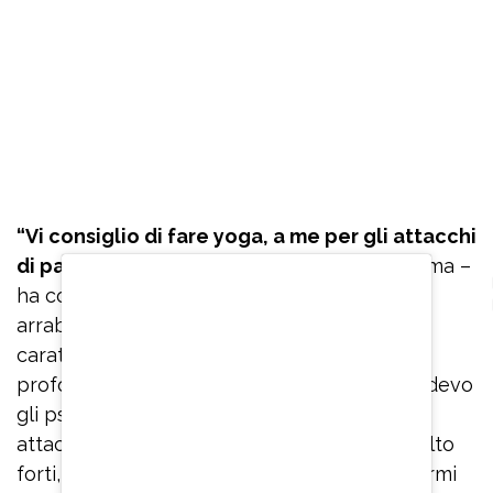
“Vi consiglio di fare yoga, a me per gli attacchi
di panico
è servito veramente tanto, mi calma –
ha confidato – Se ho paura o inizio ad
arrabbiarmi per qualcosa perché ho un
caratterino non molto facile, inspiro
profondamente. Quando stavo male e prendevo
gli psicofarmaci, quando mi arrivavano gli
attacchi di panico che erano veramente molto
forti, ero immobilizzata, non riuscivo ad alzarmi