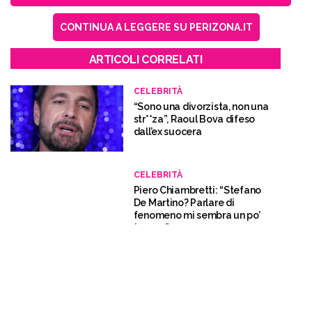
CONTINUA A LEGGERE SU PERIZONA.IT
ARTICOLI CORRELATI
CELEBRITÀ
“Sono una divorzista, non una
str**za”, Raoul Bova difeso
dall’ex suocera
CELEBRITÀ
Piero Chiambretti: “Stefano
De Martino? Parlare di
fenomeno mi sembra un po’
troppo”
CURIOSITÀ
Fabrizio Corona bracca
Andrea Sempio e Stefania
Cappa: “Inseguimenti in auto
e a piedi”