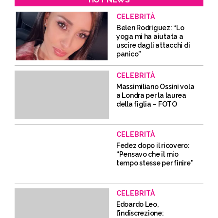
CELEBRITÀ
Belen Rodriguez: “Lo
yoga mi ha aiutata a
uscire dagli attacchi di
panico”
CELEBRITÀ
Massimiliano Ossini vola
a Londra per la laurea
della figlia – FOTO
CELEBRITÀ
Fedez dopo il ricovero:
“Pensavo che il mio
tempo stesse per finire”
CELEBRITÀ
Edoardo Leo,
l’indiscrezione: