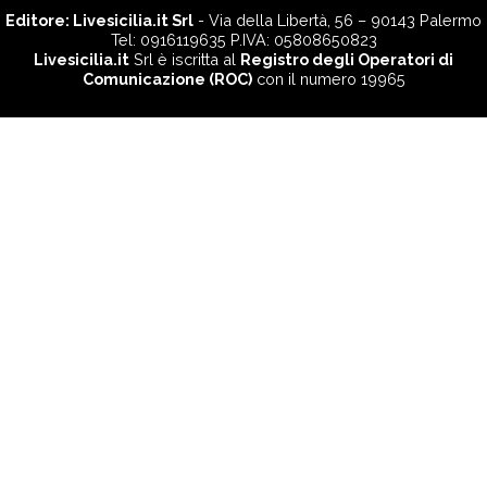
Editore:
Livesicilia.it Srl
- Via della Libertà, 56 – 90143 Palermo
Tel: 0916119635 P.IVA: 05808650823
Livesicilia.it
Srl è iscritta al
Registro degli Operatori di
Comunicazione (ROC)
con il numero 19965