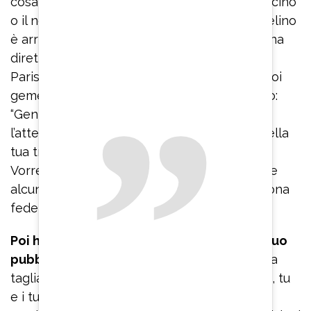
cosa è meglio per i nostri figli, sia esso il vaccino
o il non vaccino”. Dopo il servizio di Myrta Melino
è arrivata puntuale la risposta dell’ex ballerina
direttamente dai suoi profili social. Heather
Parisi ha pubblicato una foto con uno dei suoi
gemelli quando era appena nato e ha scritto:
“Gentile Myrta Merlino, ti ringrazio per
l’attenzione che mi dedichi con continuità nella
tua trasmissione Pomeriggio 5 su Canale 5.
Vorrei con questo mio intervento correggere
alcune inesattezze, fatte sicuramente in buona
fede, riportate nella puntata del 16 Aprile”.
Poi ha aggiunto: “Se avessi dato modo al tuo
pubblico di vedere l’intero mio video
senza
tagliare arbitrariamente dopo la prima frase, tu
e i tuoi ascoltatori avreste capito, senza