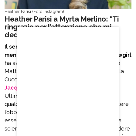
Heather Parisi (Foto Instagram)
Heather Parisi a Myrta Merlino: “Ti
ringrazio per l’attenzione che mi
dedichi con continuità”
Il servizio di “Pomeriggio Cinque” ha
menzionato anche la polemica che la showgirl
ha avuto durante la pandemia con il virologo
Matteo Bassetti, ma i rapporti tesi con Lorella
Cuccarini, Giancarlo Magalli e
sua figlia
Jacqueline Luna Di Giacomo
, compagna di
Ultimo, che l’ha resa nonna. Heather Parisi
qualche giorno fa aveva precisato: “Combattere
l’obbligo vaccinale pediatrico non significa
essere contro i vaccini o no-vax, né contro la
scienza. Significa rivendicare il diritto di decidere