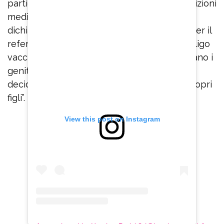
particolari sforzi, che io non ho fatto disquisizioni
medico-scientifiche, ma mi sono solamente
dichiarata favorevole alla raccolta di firme per il
referendum che chiede l’abolizione dell’obbligo
vaccinale in età pediatrica, lasciando che siano i
genitori, su consiglio del medico di fiducia, a
decidere quale sia la scelta migliore per i propri
figli”.
View this post on Instagram