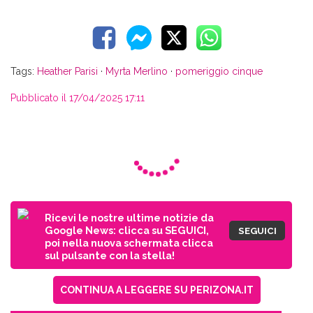
Tags:
Heather Parisi
·
Myrta Merlino
·
pomeriggio cinque
Pubblicato il 17/04/2025 17:11
Ricevi le nostre ultime notizie da
Google News: clicca su SEGUICI,
SEGUICI
poi nella nuova schermata clicca
sul pulsante con la stella!
CONTINUA A LEGGERE SU PERIZONA.IT