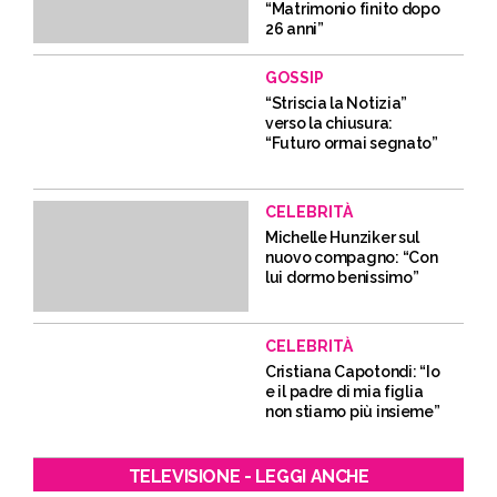
“Matrimonio finito dopo
26 anni”
GOSSIP
“Striscia la Notizia”
verso la chiusura:
“Futuro ormai segnato”
CELEBRITÀ
Michelle Hunziker sul
nuovo compagno: “Con
lui dormo benissimo”
CELEBRITÀ
Cristiana Capotondi: “Io
e il padre di mia figlia
non stiamo più insieme”
TELEVISIONE - LEGGI ANCHE