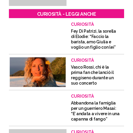
CURIOSITÀ - LEGGI ANCHE
CURIOSITÀ
Fey Di Patrizi, la sorella
di Elodie: “Faccio la
barista, amo Giulia e
voglio un figlio con lei”
CURIOSITÀ
Vasco Rossi, chi è la
prima fan che lanciò il
reggiseno durante un
suo concerto
CURIOSITÀ
Abbandona la famiglia
per un guerriero Masai:
“E’ andata a vivere in una
capanna di fango”
CURIOSITÀ