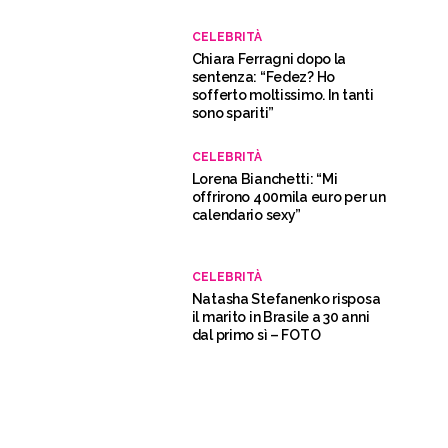
CELEBRITÀ
Chiara Ferragni dopo la
sentenza: “Fedez? Ho
sofferto moltissimo. In tanti
sono spariti”
CELEBRITÀ
Lorena Bianchetti: “Mi
offrirono 400mila euro per un
calendario sexy”
CELEBRITÀ
Natasha Stefanenko risposa
il marito in Brasile a 30 anni
dal primo sì – FOTO