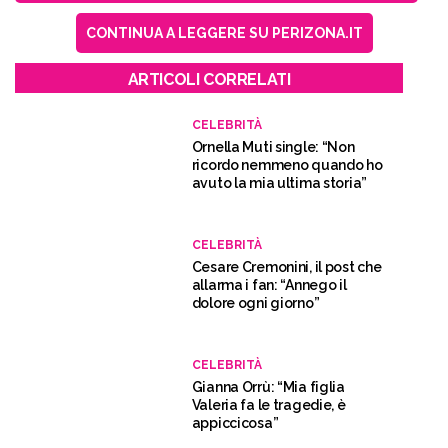
CONTINUA A LEGGERE SU PERIZONA.IT
ARTICOLI CORRELATI
CELEBRITÀ
Ornella Muti single: “Non
ricordo nemmeno quando ho
avuto la mia ultima storia”
CELEBRITÀ
Cesare Cremonini, il post che
allarma i fan: “Annego il
dolore ogni giorno”
CELEBRITÀ
Gianna Orrù: “Mia figlia
Valeria fa le tragedie, è
appiccicosa”