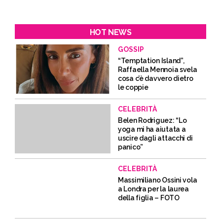
HOT NEWS
GOSSIP
“Temptation Island”,
Raffaella Mennoia svela
cosa c’è davvero dietro
le coppie
CELEBRITÀ
Belen Rodriguez: “Lo
yoga mi ha aiutata a
uscire dagli attacchi di
panico”
CELEBRITÀ
Massimiliano Ossini vola
a Londra per la laurea
della figlia – FOTO