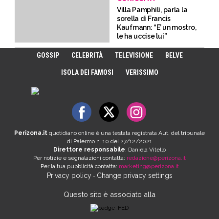
Villa Pamphili, parla la
sorella di Francis
Kaufmann: “E’ un mostro,
le ha uccise lui”
GOSSIP
CELEBRITÀ
TELEVISIONE
BELVE
ISOLA DEI FAMOSI
VERISSIMO
Perizona.it
quotidiano online è una testata registrata Aut. del tribunale
di Palermo n. 10 del 27/12/2021
Direttore responsabile
: Daniela Vitello
Per notizie e segnalazioni contatta:
redazione@perizona.it
Per la tua pubblicità contatta:
marketing@perizona.it
Privacy policy
Change privacy settings
-
Questo sito è associato alla