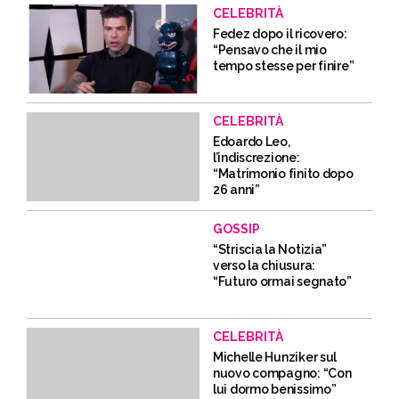
CELEBRITÀ
Fedez dopo il ricovero:
“Pensavo che il mio
tempo stesse per finire”
CELEBRITÀ
Edoardo Leo,
l’indiscrezione:
“Matrimonio finito dopo
26 anni”
GOSSIP
“Striscia la Notizia”
verso la chiusura:
“Futuro ormai segnato”
CELEBRITÀ
Michelle Hunziker sul
nuovo compagno: “Con
lui dormo benissimo”