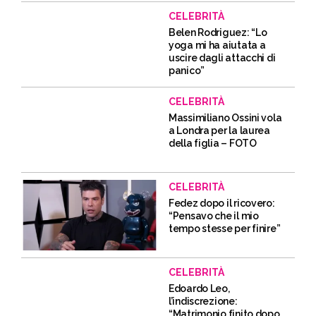
CELEBRITÀ
Belen Rodriguez: “Lo
yoga mi ha aiutata a
uscire dagli attacchi di
panico”
CELEBRITÀ
Massimiliano Ossini vola
a Londra per la laurea
della figlia – FOTO
CELEBRITÀ
Fedez dopo il ricovero:
“Pensavo che il mio
tempo stesse per finire”
CELEBRITÀ
Edoardo Leo,
l’indiscrezione:
“Matrimonio finito dopo