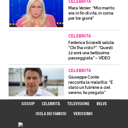
CELEBRITÀ
Mara Venier: “Mio marito
era in fin di vita, in coma
per tre giorni”
CELEBRITÀ
Federica Sciarelli saluta
“Chi l’ha visto?”: “Questi
22 anni una bellissima
passeggiata” – VIDEO
CELEBRITÀ
Giuseppe Conte
racconta la malattia: “È
stato un fulmine a ciel
sereno, ho pregato”
GOSSIP
CELEBRITÀ
TELEVISIONE
BELVE
ISOLA DEI FAMOSI
VERISSIMO