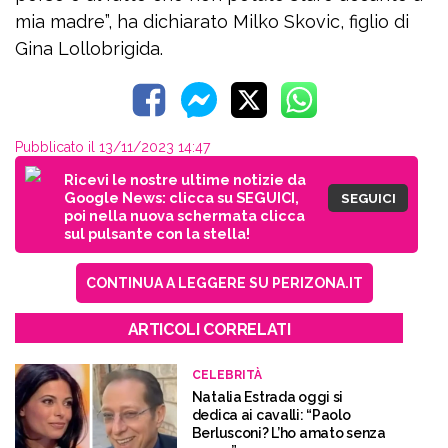
mia madre”, ha dichiarato Milko Skovic, figlio di
Gina Lollobrigida.
Pubblicato il 13/11/2023 14:47
Ricevi le nostre ultime notizie da
Google News: clicca su SEGUICI,
SEGUICI
poi nella nuova schermata clicca
sul pulsante con la stella!
CONTINUA A LEGGERE SU PERIZONA.IT
ARTICOLI CORRELATI
CELEBRITÀ
Natalia Estrada oggi si
dedica ai cavalli: “Paolo
Berlusconi? L’ho amato senza