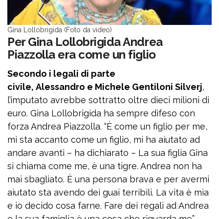
Gina Lollobrigida (Foto da video)
Per Gina Lollobrigida Andrea
Piazzolla era come un figlio
Secondo i legali di parte
civile, Alessandro e Michele Gentiloni Silverj
,
l’imputato avrebbe sottratto oltre dieci milioni di
euro. Gina Lollobrigida ha sempre difeso con
forza Andrea Piazzolla. “È come un figlio per me,
mi sta accanto come un figlio, mi ha aiutato ad
andare avanti – ha dichiarato – La sua figlia Gina
si chiama come me, è una tigre. Andrea non ha
mai sbagliato. È una persona brava e per avermi
aiutato sta avendo dei guai terribili. La vita è mia
e io decido cosa farne. Fare dei regali ad Andrea
e la sua famiglia è una cosa che riguarda me”.