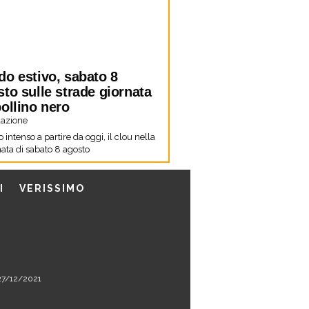
do estivo, sabato 8
to sulle strade giornata
ollino nero
azione
co intenso a partire da oggi, il clou nella
ata di sabato 8 agosto
I
VERISSIMO
l 27/12/2021