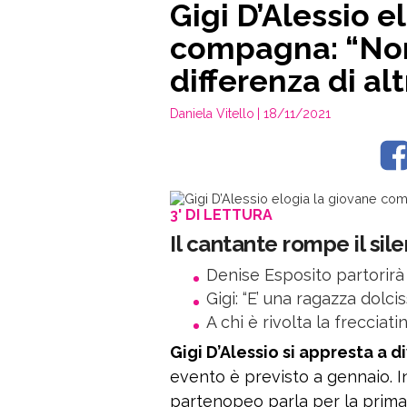
Gigi D’Alessio e
compagna: “Non
differenza di alt
Daniela Vitello
| 18/11/2021
3' DI LETTURA
Il cantante rompe il silen
Denise Esposito partorirà
Gigi: “E’ una ragazza dolci
A chi è rivolta la frecciati
Gigi D’Alessio si appresta a 
evento è previsto a gennaio. In
partenopeo parla per la prima 