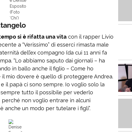
e Denise
Esposito
(Foto
‘Chi’)
atangelo
empo si è rifatta una vita
con il rapper Livio
recente a “Verissimo” di esserci rimasta male
ternità dell’ex compagno (da cui 11 anni fa
tampa. “Lo abbiamo saputo dai giornali – ha
ando in ballo anche il figlio – Come ho
il mio dovere è quello di proteggere Andrea.
 il papà ci sono sempre. Io voglio solo la
 sempre tutto il possibile per vederlo
o perché non voglio entrare in alcuni
 anche un modo per tutelare i figli”.
Denise