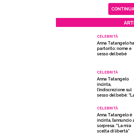
CONTINUA 
ART
CELEBRITÀ
Anna Tatangelo h
partorito: nome e
sesso del bebè
CELEBRITÀ
Anna Tatangelo
incinta,
l’indiscrezione sul
sesso del bebè: “L
sorella Silvia
conferma”
CELEBRITÀ
Anna Tatangelo è
incinta, l’annuncio 
sorpresa: “La mia
scelta di libertà”