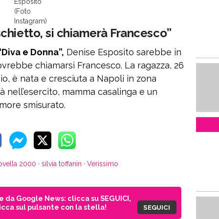
Esposito
(Foto
Instagram)
chietto, si chiamerà Francesco”
“Diva e Donna”,
Denise Esposito sarebbe in
ovrebbe chiamarsi Francesco. La ragazza, 26
sio, è nata e cresciuta a Napoli in zona
pà nell’esercito, mamma casalinga e un
amore smisurato.
ovella 2000
·
silvia toffanin
·
Verissimo
ie da Google News: clicca su SEGUICI,
cca sul pulsante con la stella!
SEGUICI