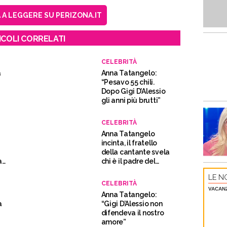
A LEGGERE SU PERIZONA.IT
ICOLI CORRELATI
CELEBRITÀ
a
Anna Tatangelo:
“Pesavo 55 chili.
Dopo Gigi D’Alessio
gli anni più brutti”
CELEBRITÀ
Anna Tatangelo
incinta, il fratello
della cantante svela
a
chi è il padre del
bambino
LE NO
CELEBRITÀ
VACAN
Anna Tatangelo:
a
“Gigi D’Alessio non
difendeva il nostro
amore”