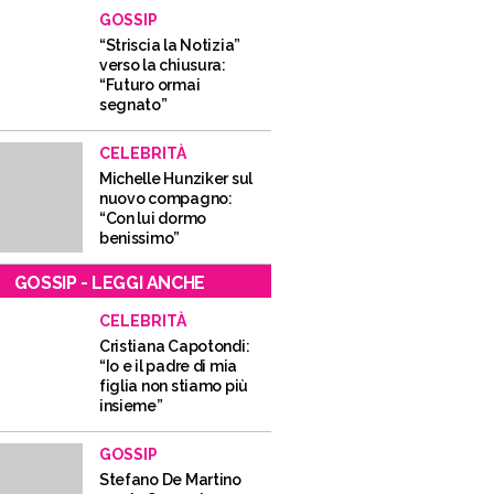
GOSSIP
“Striscia la Notizia”
verso la chiusura:
“Futuro ormai
segnato”
CELEBRITÀ
Michelle Hunziker sul
nuovo compagno:
“Con lui dormo
benissimo”
GOSSIP - LEGGI ANCHE
CELEBRITÀ
Cristiana Capotondi:
“Io e il padre di mia
figlia non stiamo più
insieme”
GOSSIP
Stefano De Martino