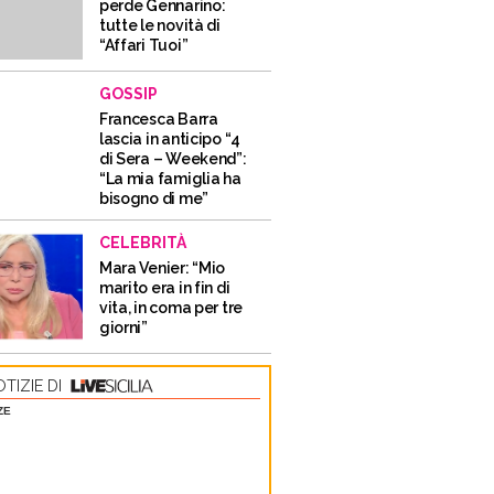
perde Gennarino:
tutte le novità di
“Affari Tuoi”
GOSSIP
Francesca Barra
lascia in anticipo “4
di Sera – Weekend”:
“La mia famiglia ha
bisogno di me”
CELEBRITÀ
Mara Venier: “Mio
marito era in fin di
vita, in coma per tre
giorni”
TIZIE DI
ZE