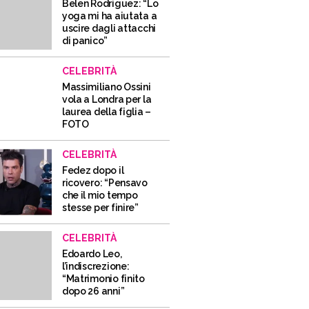
Belen Rodriguez: “Lo
yoga mi ha aiutata a
uscire dagli attacchi
di panico”
CELEBRITÀ
Massimiliano Ossini
vola a Londra per la
laurea della figlia –
FOTO
CELEBRITÀ
Fedez dopo il
ricovero: “Pensavo
che il mio tempo
stesse per finire”
CELEBRITÀ
Edoardo Leo,
l’indiscrezione:
“Matrimonio finito
dopo 26 anni”