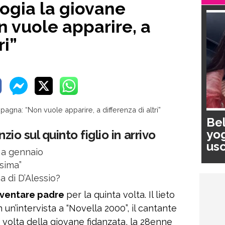
logia la giovane
 vuole apparire, a
ri”
Bel
yog
zio sul quinto figlio in arrivo
usc
 a gennaio
pa
ssima”
na di D’Alessio?
diventare padre
per la quinta volta. Il lieto
 un’intervista a “Novella 2000”, il cantante
volta della giovane fidanzata, la 28enne