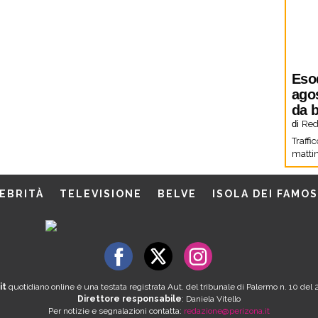
Eso
agos
da b
di
Red
Traffi
mattin
EBRITÀ
TELEVISIONE
BELVE
ISOLA DEI FAMOS
it
quotidiano online è una testata registrata Aut. del tribunale di Palermo n. 10 de
Direttore responsabile
: Daniela Vitello
Per notizie e segnalazioni contatta:
redazione@perizona.it