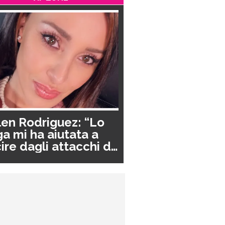
en Rodriguez: “Lo
a mi ha aiutata a
ire dagli attacchi di
nico”