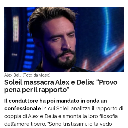
Alex Belli (Foto da video)
Soleil massacra Alex e Delia: “Provo
Iscriviti
gratis
alla
pena per il rapporto”
newsletter
Il conduttore ha poi mandato in onda un
confessionale
in cui Soleil analizza il rapporto di
Email
coppia di Alex e Delia e smonta la loro filosofia
dell’amore libero. “Sono tristissimi, io la vedo
Continuando accetti i
termini