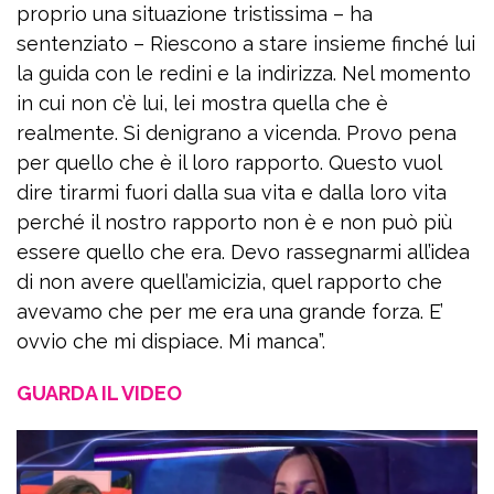
della privacy policy
proprio una situazione tristissima – ha
sentenziato – Riescono a stare insieme finché lui
la guida con le redini e la indirizza. Nel momento
in cui non c’è lui, lei mostra quella che è
oppure
realmente. Si denigrano a vicenda. Provo pena
Accedi tramite Facebook
per quello che è il loro rapporto. Questo vuol
dire tirarmi fuori dalla sua vita e dalla loro vita
perché il nostro rapporto non è e non può più
Chiudi
essere quello che era. Devo rassegnarmi all’idea
di non avere quell’amicizia, quel rapporto che
avevamo che per me era una grande forza. E’
ovvio che mi dispiace. Mi manca”.
GUARDA IL VIDEO