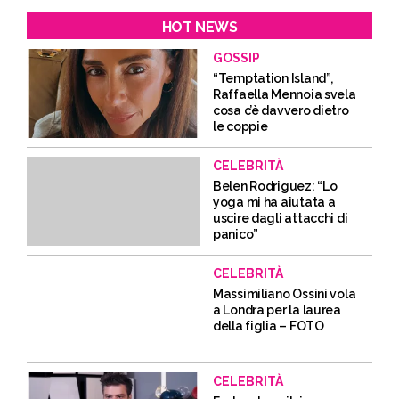
HOT NEWS
GOSSIP
“Temptation Island”,
Raffaella Mennoia svela
cosa c’è davvero dietro
le coppie
CELEBRITÀ
Belen Rodriguez: “Lo
yoga mi ha aiutata a
uscire dagli attacchi di
panico”
CELEBRITÀ
Massimiliano Ossini vola
a Londra per la laurea
della figlia – FOTO
CELEBRITÀ