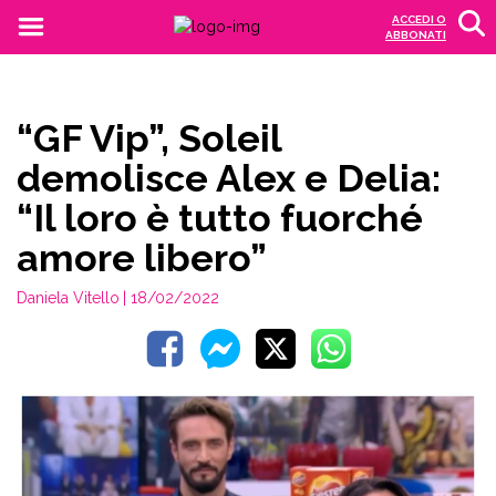
ACCEDI O
ABBONATI
“GF Vip”, Soleil
demolisce Alex e Delia:
“Il loro è tutto fuorché
amore libero”
Daniela Vitello
| 18/02/2022