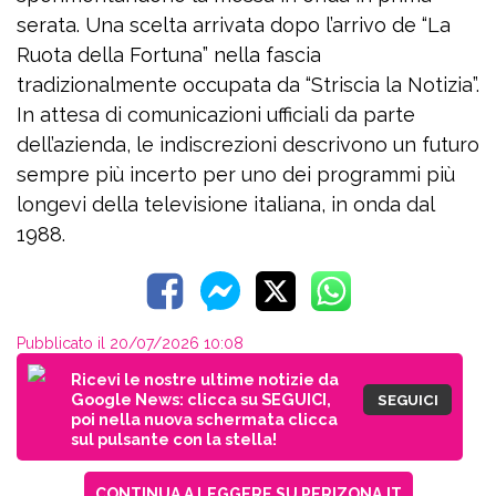
serata. Una scelta arrivata dopo l’arrivo de “La
Ruota della Fortuna” nella fascia
tradizionalmente occupata da “Striscia la Notizia”.
In attesa di comunicazioni ufficiali da parte
dell’azienda, le indiscrezioni descrivono un futuro
sempre più incerto per uno dei programmi più
longevi della televisione italiana, in onda dal
1988.
Pubblicato il 20/07/2026 10:08
Ricevi le nostre ultime notizie da
Google News: clicca su SEGUICI,
SEGUICI
poi nella nuova schermata clicca
sul pulsante con la stella!
CONTINUA A LEGGERE SU PERIZONA.IT