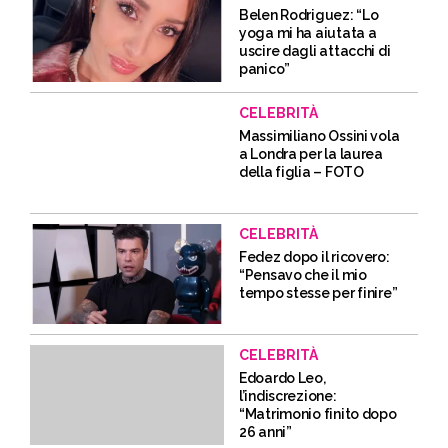
Belen Rodriguez: “Lo
yoga mi ha aiutata a
uscire dagli attacchi di
panico”
CELEBRITÀ
Massimiliano Ossini vola
a Londra per la laurea
della figlia – FOTO
CELEBRITÀ
Fedez dopo il ricovero:
“Pensavo che il mio
tempo stesse per finire”
CELEBRITÀ
Edoardo Leo,
l’indiscrezione:
“Matrimonio finito dopo
26 anni”