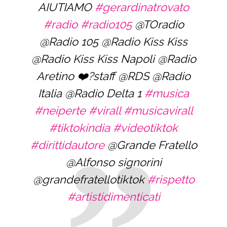
AIUTIAMO
#gerardinatrovato
#radio
#radio105
@TOradio
@Radio 105 @Radio Kiss Kiss
@Radio Kiss Kiss Napoli @Radio
Aretino ❤️?staff @RDS @Radio
Italia @Radio Delta 1
#musica
#neiperte
#virall
#musicavirall
#tiktokindia
#videotiktok
#dirittidautore
@Grande Fratello
@Alfonso signorini
@grandefratellotiktok
#rispetto
#artistidimenticati