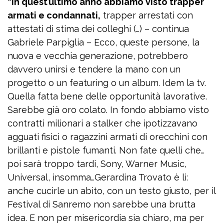
“In quest’ultimo anno abbiamo visto trapper
armati e condannati,
trapper arrestati con
attestati di stima dei colleghi (…) – continua
Gabriele Parpiglia – Ecco, queste persone, la
nuova e vecchia generazione, potrebbero
davvero unirsi e tendere la mano con un
progetto o un featuring o un album. Idem la tv.
Quella fatta bene delle opportunità lavorative.
Sarebbe già oro colato. In fondo abbiamo visto
contratti milionari a stalker che ipotizzavano
agguati fisici o ragazzini armati di orecchini con
brillanti e pistole fumanti. Non fate quelli che…
poi sarà troppo tardi, Sony, Warner Music,
Universal, insomma…Gerardina Trovato è lì:
anche cucirle un abito, con un testo giusto, per il
Festival di Sanremo non sarebbe una brutta
idea. E non per misericordia sia chiaro, ma per