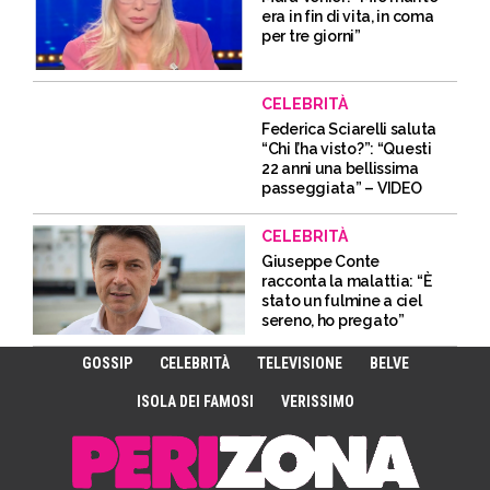
era in fin di vita, in coma
per tre giorni”
CELEBRITÀ
Federica Sciarelli saluta
“Chi l’ha visto?”: “Questi
22 anni una bellissima
passeggiata” – VIDEO
CELEBRITÀ
Giuseppe Conte
racconta la malattia: “È
stato un fulmine a ciel
sereno, ho pregato”
GOSSIP
CELEBRITÀ
TELEVISIONE
BELVE
ISOLA DEI FAMOSI
VERISSIMO