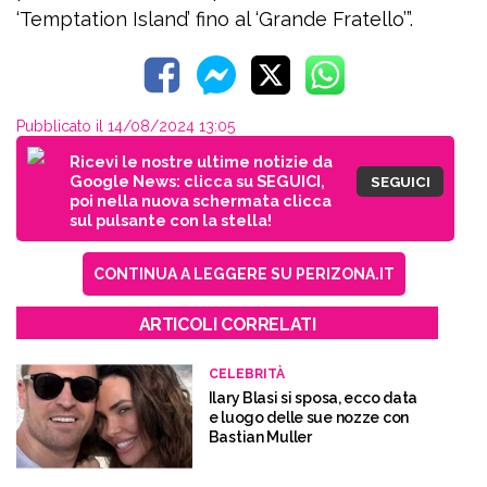
‘Temptation Island’ fino al ‘Grande Fratello’”.
Pubblicato il 14/08/2024 13:05
Ricevi le nostre ultime notizie da
Google News: clicca su SEGUICI,
SEGUICI
poi nella nuova schermata clicca
sul pulsante con la stella!
CONTINUA A LEGGERE SU PERIZONA.IT
ARTICOLI CORRELATI
CELEBRITÀ
Ilary Blasi si sposa, ecco data
e luogo delle sue nozze con
Bastian Muller