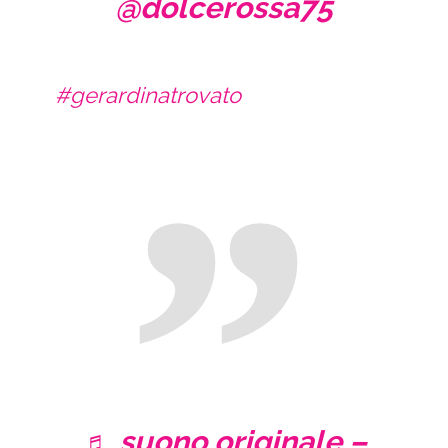
@dolcerossa75
#gerardinatrovato
♬ suono originale –