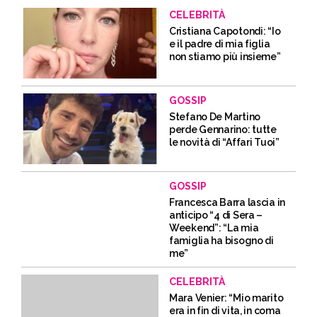
CELEBRITÀ
Cristiana Capotondi: “Io
e il padre di mia figlia
non stiamo più insieme”
GOSSIP
Stefano De Martino
perde Gennarino: tutte
le novità di “Affari Tuoi”
GOSSIP
Francesca Barra lascia in
anticipo “4 di Sera –
Weekend”: “La mia
famiglia ha bisogno di
me”
CELEBRITÀ
Mara Venier: “Mio marito
era in fin di vita, in coma