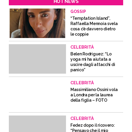
HOT NEWS
GOSSIP
“Temptation Island”,
Raffaella Mennoia svela
cosa c’è davvero dietro
le coppie
CELEBRITÀ
Belen Rodriguez: “Lo
yoga mi ha aiutata a
uscire dagli attacchi di
panico”
CELEBRITÀ
Massimiliano Ossini vola
a Londra per la laurea
della figlia – FOTO
CELEBRITÀ
Fedez dopo il ricovero:
“Pensavo che il mio