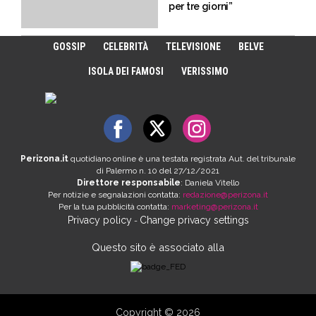
per tre giorni”
GOSSIP
CELEBRITÀ
TELEVISIONE
BELVE
ISOLA DEI FAMOSI
VERISSIMO
Perizona.it
quotidiano online è una testata registrata Aut. del tribunale
di Palermo n. 10 del 27/12/2021
Direttore responsabile
: Daniela Vitello
Per notizie e segnalazioni contatta:
redazione@perizona.it
Per la tua pubblicità contatta:
marketing@perizona.it
Privacy policy
Change privacy settings
-
Questo sito è associato alla
Copyright © 2026