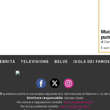
Muo
pun
di
Dani
Il suo
EBRITÀ
TELEVISIONE
BELVE
ISOLA DEI FAMOS
it
quotidiano online è una testata registrata Aut. del tribunale di Palermo n. 10 de
Direttore responsabile
: Daniela Vitello
Per notizie e segnalazioni contatta:
redazione@perizona.it
Per la tua pubblicità contatta:
marketing@perizona.it