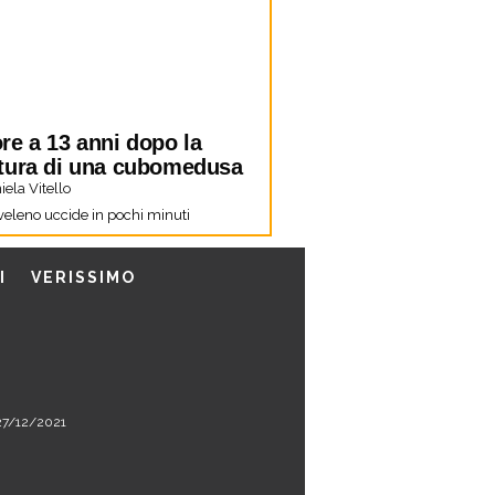
re a 13 anni dopo la
tura di una cubomedusa
ela Vitello
 veleno uccide in pochi minuti
I
VERISSIMO
l 27/12/2021