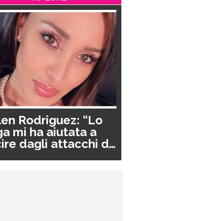
en Rodriguez: “Lo
a mi ha aiutata a
ire dagli attacchi di
nico”