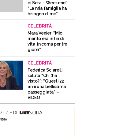
di Sera – Weekend”:
“La mia famiglia ha
bisogno di me”
CELEBRITÀ
Mara Venier: “Mio
marito era in fin di
vita, in coma per tre
giorni”
CELEBRITÀ
Federica Sciarelli
saluta “Chi l’ha
visto?”: “Questi 22
anni una bellissima
passeggiata” –
VIDEO
TIZIE DI
NDIA