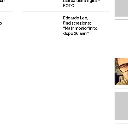
chi
laurea della figlia –
FOTO
Edoardo Leo,
o
l’indiscrezione:
“Matrimonio finito
dopo 26 anni”