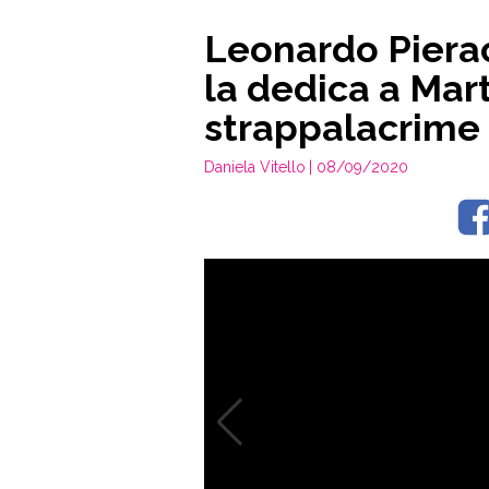
Leonardo Pierac
la dedica a Mar
strappalacrime
Daniela Vitello
| 08/09/2020