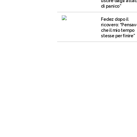
uscire dagli attac
di panico”
Fedez dopo il
ricovero: “Pensav
che il mio tempo
stesse per finire”