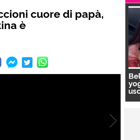
cioni cuore di papà,
tina è
Bel
yog
usc
pa