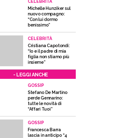
CELEBRITÀ
Michelle Hunziker sul
nuovo compagno:
“Con lui dormo
benissimo”
CELEBRITÀ
Cristiana Capotondi:
“Io e il padre di mia
figlia non stiamo più
insieme”
- LEGGI ANCHE
GOSSIP
Stefano De Martino
perde Gennarino:
tutte le novità di
“Affari Tuoi”
GOSSIP
Francesca Barra
lascia in anticipo “4