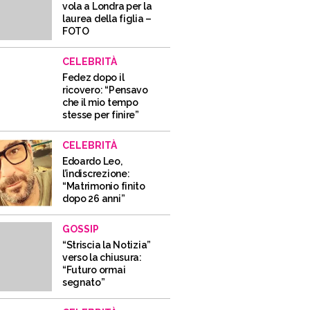
vola a Londra per la
laurea della figlia –
FOTO
CELEBRITÀ
Fedez dopo il
ricovero: “Pensavo
che il mio tempo
stesse per finire”
CELEBRITÀ
Edoardo Leo,
l’indiscrezione:
“Matrimonio finito
dopo 26 anni”
GOSSIP
“Striscia la Notizia”
verso la chiusura:
“Futuro ormai
segnato”