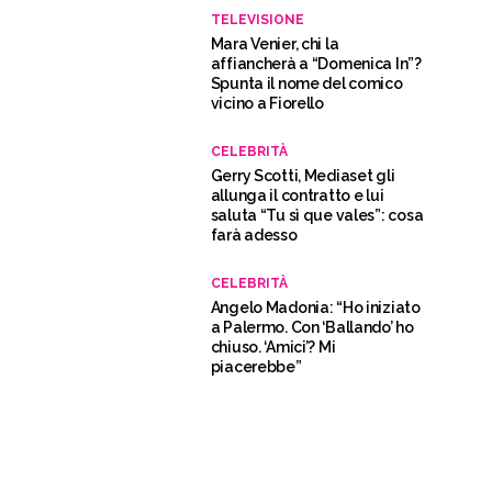
TELEVISIONE
Mara Venier, chi la
affiancherà a “Domenica In”?
Spunta il nome del comico
vicino a Fiorello
CELEBRITÀ
Gerry Scotti, Mediaset gli
allunga il contratto e lui
saluta “Tu sì que vales”: cosa
farà adesso
CELEBRITÀ
Angelo Madonia: “Ho iniziato
a Palermo. Con ‘Ballando’ ho
chiuso. ‘Amici’? Mi
piacerebbe”