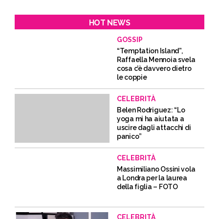
HOT NEWS
GOSSIP
“Temptation Island”,
Raffaella Mennoia svela
cosa c’è davvero dietro
le coppie
CELEBRITÀ
Belen Rodriguez: “Lo
yoga mi ha aiutata a
uscire dagli attacchi di
panico”
CELEBRITÀ
Massimiliano Ossini vola
a Londra per la laurea
della figlia – FOTO
CELEBRITÀ