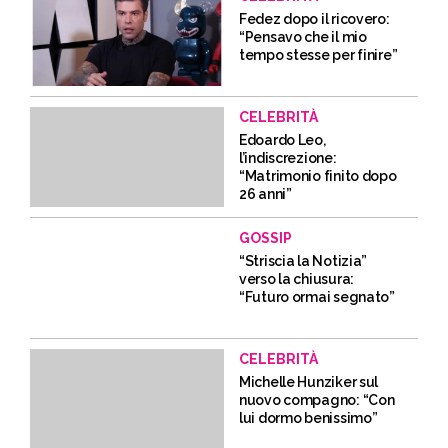
Fedez dopo il ricovero:
“Pensavo che il mio
tempo stesse per finire”
CELEBRITÀ
Edoardo Leo,
l’indiscrezione:
“Matrimonio finito dopo
26 anni”
GOSSIP
“Striscia la Notizia”
verso la chiusura:
“Futuro ormai segnato”
CELEBRITÀ
Michelle Hunziker sul
nuovo compagno: “Con
lui dormo benissimo”