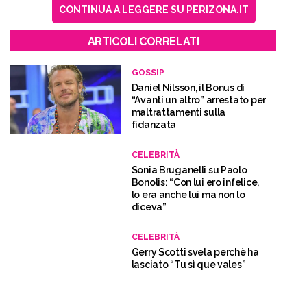
CONTINUA A LEGGERE SU PERIZONA.IT
ARTICOLI CORRELATI
GOSSIP
Daniel Nilsson, il Bonus di
“Avanti un altro” arrestato per
maltrattamenti sulla
fidanzata
CELEBRITÀ
Sonia Bruganelli su Paolo
Bonolis: “Con lui ero infelice,
lo era anche lui ma non lo
diceva”
CELEBRITÀ
Gerry Scotti svela perchè ha
lasciato “Tu sì que vales”