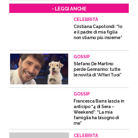
- LEGGI ANCHE
CELEBRITÀ
Cristiana Capotondi: “Io
e il padre di mia figlia
non stiamo più insieme”
GOSSIP
Stefano De Martino
perde Gennarino: tutte
le novità di “Affari Tuoi”
GOSSIP
Francesca Barra lascia in
anticipo “4 di Sera –
Weekend”: “La mia
famiglia ha bisogno di
me”
CELEBRITÀ