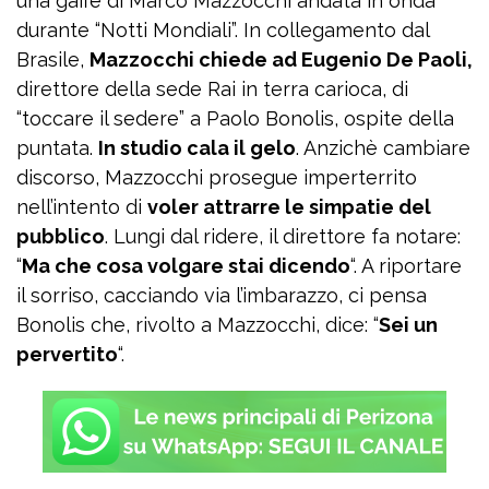
una gaffe di Marco Mazzocchi andata in onda
durante “Notti Mondiali”. In collegamento dal
Brasile,
Mazzocchi chiede ad Eugenio De Paoli,
direttore della sede Rai in terra carioca, di
“toccare il sedere” a Paolo Bonolis, ospite della
puntata.
In studio cala il gelo
. Anzichè cambiare
discorso, Mazzocchi prosegue imperterrito
nell’intento di
voler attrarre le simpatie del
pubblico
. Lungi dal ridere, il direttore fa notare:
“
Ma che cosa volgare stai dicendo
“. A riportare
il sorriso, cacciando via l’imbarazzo, ci pensa
Bonolis che, rivolto a Mazzocchi, dice: “
Sei un
pervertito
“.