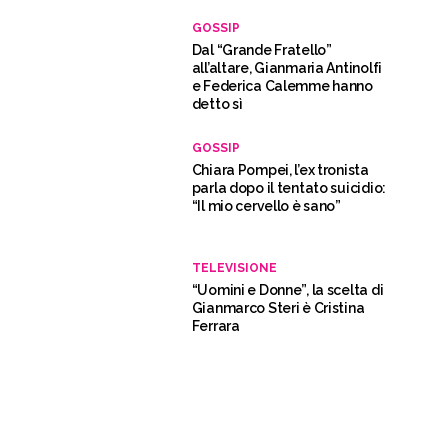
GOSSIP
Dal “Grande Fratello”
all’altare, Gianmaria Antinolfi
e Federica Calemme hanno
detto sì
GOSSIP
Chiara Pompei, l’ex tronista
parla dopo il tentato suicidio:
“Il mio cervello è sano”
TELEVISIONE
“Uomini e Donne”, la scelta di
Gianmarco Steri è Cristina
Ferrara