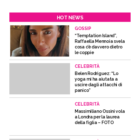
HOT NEWS
GOSSIP
“Temptation Island”,
Raffaella Mennoia svela
cosa c’è davvero dietro
le coppie
CELEBRITÀ
Belen Rodriguez: “Lo
yoga mi ha aiutata a
uscire dagli attacchi di
panico”
CELEBRITÀ
Massimiliano Ossini vola
a Londra per la laurea
della figlia – FOTO