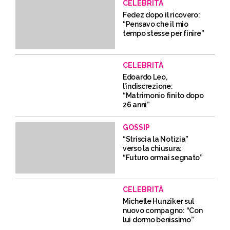
CELEBRITÀ
Fedez dopo il ricovero:
“Pensavo che il mio
tempo stesse per finire”
CELEBRITÀ
Edoardo Leo,
l’indiscrezione:
“Matrimonio finito dopo
26 anni”
GOSSIP
“Striscia la Notizia”
verso la chiusura:
“Futuro ormai segnato”
CELEBRITÀ
Michelle Hunziker sul
nuovo compagno: “Con
lui dormo benissimo”