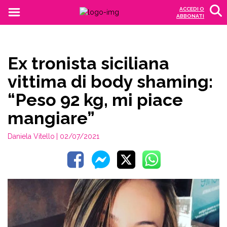
ACCEDI O
ABBONATI
Ex tronista siciliana
vittima di body shaming:
“Peso 92 kg, mi piace
mangiare”
Daniela Vitello
| 02/07/2021