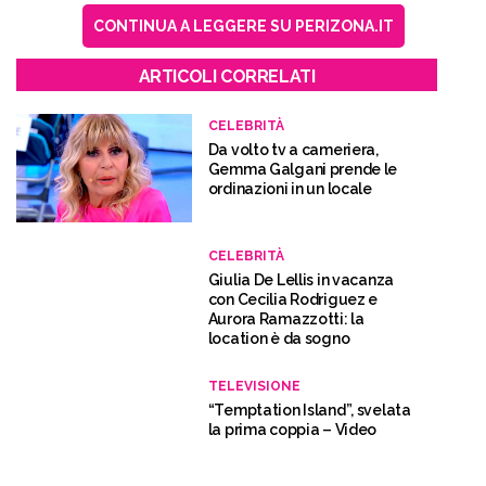
CONTINUA A LEGGERE SU PERIZONA.IT
ARTICOLI CORRELATI
CELEBRITÀ
Da volto tv a cameriera,
Gemma Galgani prende le
ordinazioni in un locale
CELEBRITÀ
Giulia De Lellis in vacanza
con Cecilia Rodriguez e
Aurora Ramazzotti: la
location è da sogno
TELEVISIONE
“Temptation Island”, svelata
la prima coppia – Video