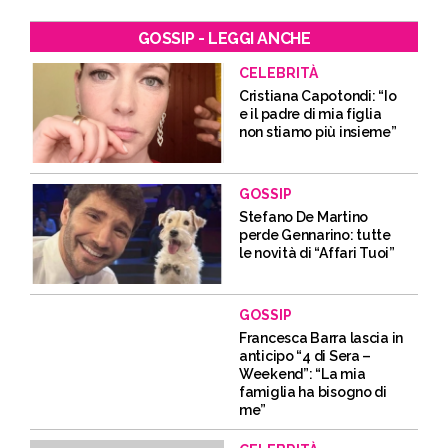
GOSSIP - LEGGI ANCHE
CELEBRITÀ
Cristiana Capotondi: “Io
e il padre di mia figlia
non stiamo più insieme”
GOSSIP
Stefano De Martino
perde Gennarino: tutte
le novità di “Affari Tuoi”
GOSSIP
Francesca Barra lascia in
anticipo “4 di Sera –
Weekend”: “La mia
famiglia ha bisogno di
me”