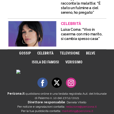
racconta la malattia: “È
stato un fulmine a ciel
sereno, ho pregato”
CELEBRITÀ
Luisa Corna: “Vivo in
caserma con mio marito,
si cambia spesso casa”
GOSSIP
CELEBRITÀ
TELEVISIONE
BELVE
ISOLA DEI FAMOSI
VERISSIMO
Perizona.it
quotidiano online è una testata registrata Aut. del tribunale
di Palermo n. 10 del 27/12/2021
Direttore responsabile
: Daniela Vitello
Per notizie e segnalazioni contatta:
redazione@perizona.it
Per la tua pubblicità contatta:
marketing@perizona.it