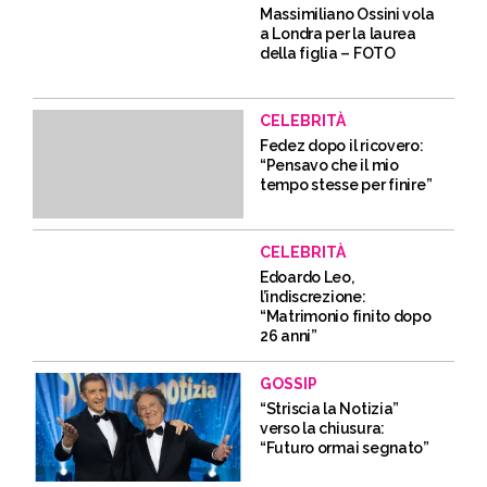
Massimiliano Ossini vola
a Londra per la laurea
della figlia – FOTO
CELEBRITÀ
Fedez dopo il ricovero:
“Pensavo che il mio
tempo stesse per finire”
CELEBRITÀ
Edoardo Leo,
l’indiscrezione:
“Matrimonio finito dopo
26 anni”
GOSSIP
“Striscia la Notizia”
verso la chiusura:
“Futuro ormai segnato”