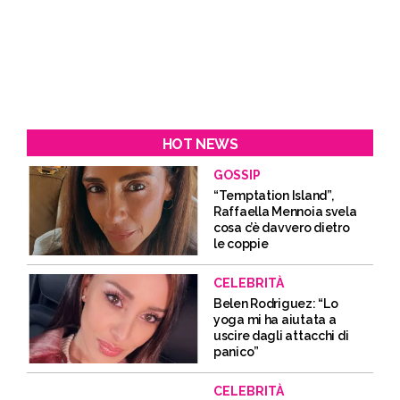
HOT NEWS
GOSSIP
“Temptation Island”,
Raffaella Mennoia svela
cosa c’è davvero dietro
le coppie
CELEBRITÀ
Belen Rodriguez: “Lo
yoga mi ha aiutata a
uscire dagli attacchi di
panico”
CELEBRITÀ