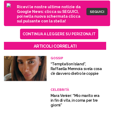
Ricevi le nostre ultime notizie da
Google News: clicca su SEGUICI,
SEGUICI
poi nella nuova schermata clicca
sul pulsante con la stella!
CONTINUA A LEGGERE SU PERIZONA.IT
ARTICOLI CORRELATI
GOSSIP
“Temptation Island”,
Raffaella Mennoia svela cosa
c’è davvero dietro le coppie
CELEBRITÀ
Mara Venier: “Mio marito era
in fin di vita, in coma per tre
giorni”