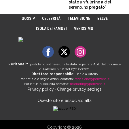
stato un fulmine a ciel
sereno, ho pregato”
GOSSIP
CELEBRITÀ
TELEVISIONE
BELVE
ISOLA DEI FAMOSI
VERISSIMO
Perizona.it
quotidiano online è una testata registrata Aut. del tribunale
di Palermo n. 10 del 27/12/2021
Direttore responsabile
: Daniela Vitello
Per notizie e segnalazioni contatta:
redazione@perizona.it
Per la tua pubblicità contatta:
marketing@perizona.it
Privacy policy
Change privacy settings
-
Questo sito è associato alla
Copyright © 2026