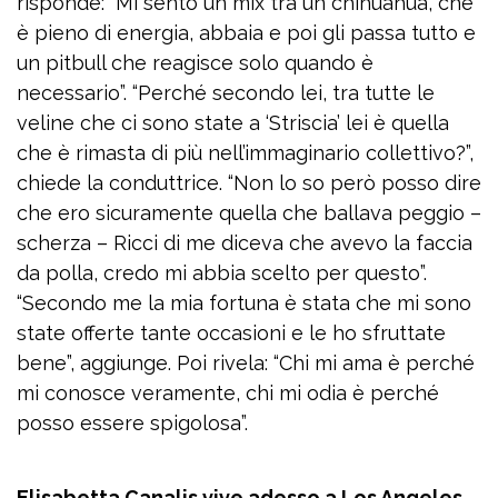
risponde: “Mi sento un mix tra un chihuahua, che
è pieno di energia, abbaia e poi gli passa tutto e
un pitbull che reagisce solo quando è
necessario”. “Perché secondo lei, tra tutte le
veline che ci sono state a ‘Striscia’ lei è quella
che è rimasta di più nell’immaginario collettivo?”,
chiede la conduttrice. “Non lo so però posso dire
che ero sicuramente quella che ballava peggio –
scherza – Ricci di me diceva che avevo la faccia
da polla, credo mi abbia scelto per questo”.
“Secondo me la mia fortuna è stata che mi sono
state offerte tante occasioni e le ho sfruttate
bene”, aggiunge. Poi rivela: “Chi mi ama è perché
mi conosce veramente, chi mi odia è perché
posso essere spigolosa”.
Elisabetta Canalis vive adesso a Los Angeles