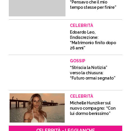
“Pensavo che il mio
tempo stesse per finire”
CELEBRITÀ
Edoardo Leo,
l’indiscrezione:
“Matrimonio finito dopo
26 anni”
GOSSIP
“Striscia la Notizia”
verso la chiusura:
“Futuro ormai segnato”
CELEBRITÀ
Michelle Hunziker sul
nuovo compagno: “Con
lui dormo benissimo”
CELEBRITÀ - LEGGI ANCHE