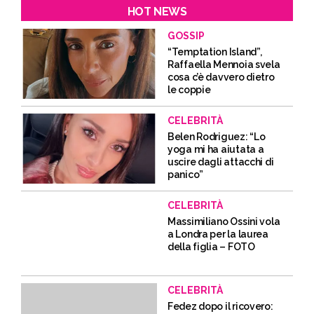
HOT NEWS
GOSSIP
“Temptation Island”,
Raffaella Mennoia svela
cosa c’è davvero dietro
le coppie
CELEBRITÀ
Belen Rodriguez: “Lo
yoga mi ha aiutata a
uscire dagli attacchi di
panico”
CELEBRITÀ
Massimiliano Ossini vola
a Londra per la laurea
della figlia – FOTO
CELEBRITÀ
Fedez dopo il ricovero: