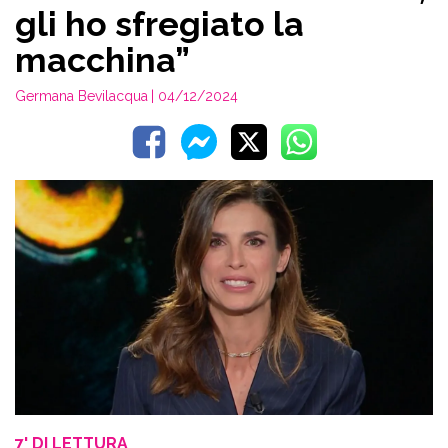
gli ho sfregiato la
macchina”
Germana Bevilacqua
| 04/12/2024
7' DI LETTURA