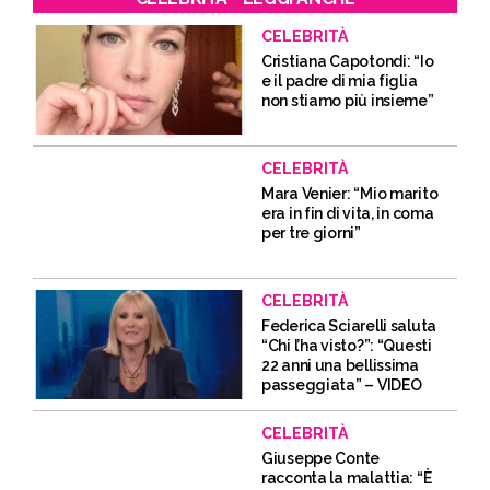
CELEBRITÀ
Cristiana Capotondi: “Io
e il padre di mia figlia
non stiamo più insieme”
CELEBRITÀ
Mara Venier: “Mio marito
era in fin di vita, in coma
per tre giorni”
CELEBRITÀ
Federica Sciarelli saluta
“Chi l’ha visto?”: “Questi
22 anni una bellissima
passeggiata” – VIDEO
CELEBRITÀ
Giuseppe Conte
racconta la malattia: “È