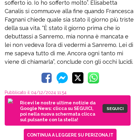
sofferto io. Io ho sofferto molto”. Elisabetta
Canalis si commuove alla fine quando Francesca
Fagnani chiede quale sia stato il giorno più triste
della sua vita. “È stato il giorno prima che io
debuttassi a Sanremo, mia nonna è mancata e
lei non vedeva l’ora di vedermi a Sanremo. Lei di
me sapeva tutto di me. Ancora ogni tanto mi
viene di chiamarla”, conclude con gli occhi lucidi.
Pubblicato il 04/12/2024 11:54
Ricevi le nostre ultime notizie da
Google News: clicca su SEGUICI,
SEGUICI
poi nella nuova schermata clicca
sul pulsante con la stella!
CONTINUA A LEGGERE SU PERIZONA.IT