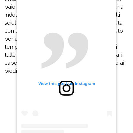
paio di guanti al gomito coordinati. La sposa ha
indossato un velo di tulle e ha tenuto i capelli
sciolti con qualche ciocca intrecciata decorata
con delle perline. Per il party ha invece optato
per un abito più sbarazzino, un mini dress
tempestato di glitter con la gonna a ruota di
tulle e un bustier senza spalline steccato. Tra i
capelli un cerchietto-coroncina scintillante e ai
piedi un paio di scarpe con i tacchi a spillo.
View this post on Instagram