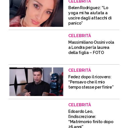
CELEBRITÀ
Belen Rodriguez: “Lo
yoga mi ha aiutata a
uscire dagli attacchi di
panico”
CELEBRITÀ
Massimiliano Ossini vola
a Londra per la laurea
della figlia – FOTO
CELEBRITÀ
Fedez dopo il ricovero:
“Pensavo che il mio
tempo stesse per finire”
CELEBRITÀ
Edoardo Leo,
l’indiscrezione:
“Matrimonio finito dopo
26 anni”