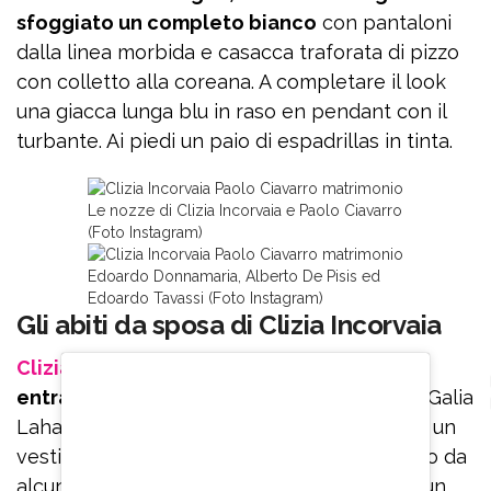
sfoggiato un completo bianco
con pantaloni
dalla linea morbida e casacca traforata di pizzo
con colletto alla coreana. A completare il look
una giacca lunga blu in raso en pendant con il
turbante. Ai piedi un paio di espadrillas in tinta.
Le nozze di Clizia Incorvaia e Paolo Ciavarro
(Foto Instagram)
Edoardo Donnamaria, Alberto De Pisis ed
Edoardo Tavassi (Foto Instagram)
Gli abiti da sposa di Clizia Incorvaia
Clizia Incorvaia
ha indossato due abiti,
entrambi bianchi e firmati
dal luxury brand Galia
Lahav. Per la cerimonia nuziale ha sfoggiato un
vestito a sirena senza spalline arricchito solo da
alcuni dettagli in pizzo sulla scollatura e da un