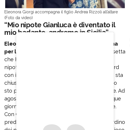
Eleonora Giorgi accompagna il figlio Andrea Rizzoli all’altare
(Foto da video)
“Mio nipote Gianluca è diventato il
mio badante, andremo in Sicilia”
Eleonora Giorgi parla dei programmi che ha
per le prossime settimane:
“Andrò nella casetta
che ho preso in affitto al Terminillo con mio
nipote Gianluca, il figlio di mio fratello, un nerd
con il quale ci intendiamo alla perfezione: lui sta
chiuso nella sua stanza con sei computer e io
sto per conto mio. È diventato il mio badante. Ad
agosto Gianluca mi porterà in Sicilia per cinque
giorni: andremo in aereo, sulla sedia a rotelle.
Con Gabriele abbiamo già in programma di
predisporre tutto per un campeggio nel giardino
dei nonni, a Porto Empedocle. Faremo per gioco