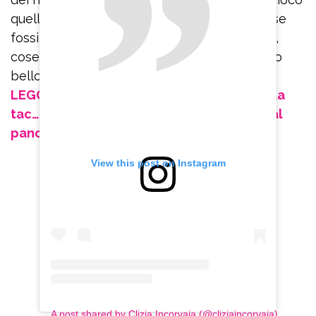
quello che mi sarebbe piaciuto fare con lui se
fossi stata bene: mi porterà i legnetti, i sassi,
cose così. Vorrei lasciargli ricordi di un tempo
bello speso insieme”.
LEGGI ANCHE: Eleonora Giorgi: “La tosse, la
tac…così ho scoperto di avere un tumore al
pancreas”
View this post on Instagram
A post shared by Clizia Incorvaia (@cliziaincorvaia)