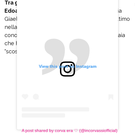
Tra gli invitati alcuni ex gieffini, tra cui
Edoardo Donnamaria, Alberto De Pisis,
Sofia
Giaele De Donà ed Edoardo Tavassi. Quest’ultimo
nella casa del “Grande Fratello Vip” ha
conosciuto e si è innamorato di Micol Incorvaia
che ha ricevuto alcune critiche per il look
“scosciato” scelto per le nozze della sorella.
View this post on Instagram
A post shared by corva era ♡ (@incorvassiofficial)