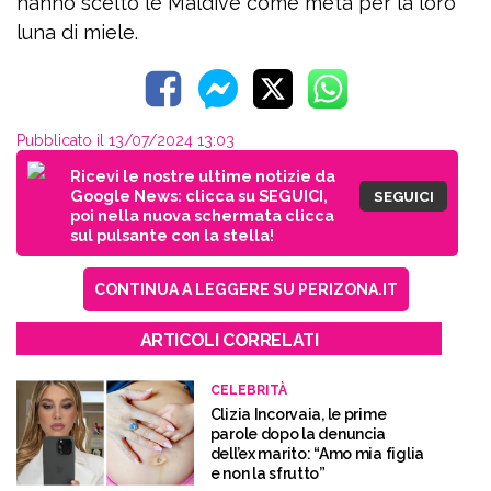
hanno scelto le Maldive come meta per la loro
luna di miele.
Pubblicato il 13/07/2024 13:03
Ricevi le nostre ultime notizie da
Google News: clicca su SEGUICI,
SEGUICI
poi nella nuova schermata clicca
sul pulsante con la stella!
CONTINUA A LEGGERE SU PERIZONA.IT
ARTICOLI CORRELATI
CELEBRITÀ
Clizia Incorvaia, le prime
parole dopo la denuncia
dell’ex marito: “Amo mia figlia
e non la sfrutto”