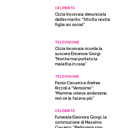
CELEBRITÀ
Clizia Incorvaia denunciata
dall’ex marito: “Sfrutta nostra
figlia sui social”
TELEVISIONE
Clizia Incorvaia ricorda la
suocera Eleonora Giorgi:
“Non ha mai portato la
malattia in casa”
TELEVISIONE
Paolo Ciavarro e Andrea
Rizzoli a “Verissimo”:
“Mamma voleva andarsene,
non ce la faceva più”
CELEBRITÀ
Funerale Eleonora Giorgi, la
commozione di Massimo
Ciavarro: “Bellissima sino