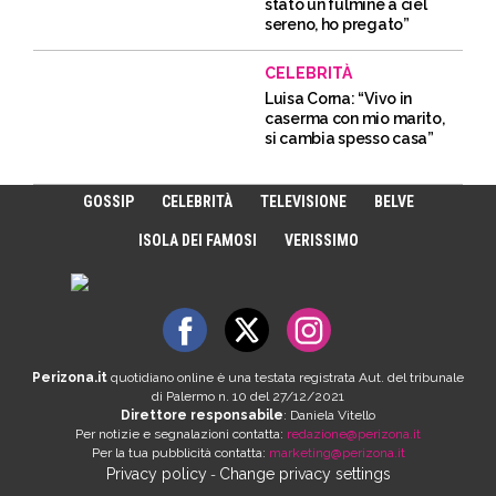
stato un fulmine a ciel
sereno, ho pregato”
CELEBRITÀ
Luisa Corna: “Vivo in
caserma con mio marito,
si cambia spesso casa”
GOSSIP
CELEBRITÀ
TELEVISIONE
BELVE
ISOLA DEI FAMOSI
VERISSIMO
Perizona.it
quotidiano online è una testata registrata Aut. del tribunale
di Palermo n. 10 del 27/12/2021
Direttore responsabile
: Daniela Vitello
Per notizie e segnalazioni contatta:
redazione@perizona.it
Per la tua pubblicità contatta:
marketing@perizona.it
Privacy policy
Change privacy settings
-