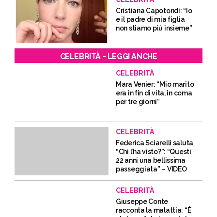
Cristiana Capotondi: “Io
e il padre di mia figlia
non stiamo più insieme”
CELEBRITÀ - LEGGI ANCHE
CELEBRITÀ
Mara Venier: “Mio marito
era in fin di vita, in coma
per tre giorni”
CELEBRITÀ
Federica Sciarelli saluta
“Chi l’ha visto?”: “Questi
22 anni una bellissima
passeggiata” – VIDEO
CELEBRITÀ
Giuseppe Conte
racconta la malattia: “È