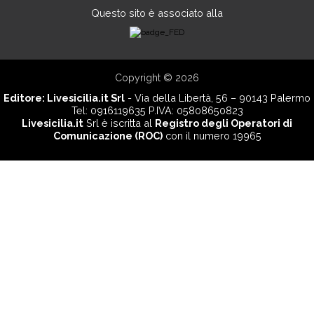
Questo sito è associato alla
Copyright © 2026
Editore:
Livesicilia.it Srl
- Via della Libertà, 56 – 90143 Palermo
Tel: 0916119635 P.IVA: 05808650823
Livesicilia.it
Srl è iscritta al
Registro degli Operatori di
Comunicazione (ROC)
con il numero 19965