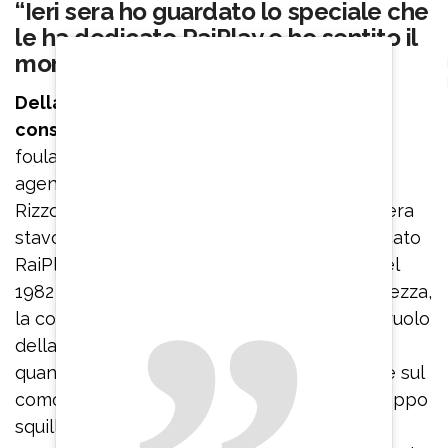
“Ieri sera ho guardato lo speciale che
le ha dedicato RaiPlay e ho sentito il
morso del vuoto”
Della madre, che aveva l’abitudine di
conservare tutto, terranno poche cose.
“Il
foulard con il suo profumo sì, ma non le
agendine degli anni 80 – conclude Andrea
Rizzoli – Di lei restano tracce per tutti. Ieri sera
stavo guardando lo speciale che le ha dedicato
RaiPlay con vecchie interviste. Ce n’è una del
1982 incredibile, dove mi colpisce la sua fierezza,
la consapevolezza che aveva già allora del ruolo
della donna nella società. A un certo punto,
quando la giornalista le chiede cosa tenesse sul
comodino, risponde: due telefoni che purtroppo
squillano sempre, una foto di mio figlio, un