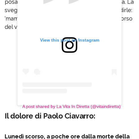
posacenere perché fumo tanto e una sveglia. La
sveglia se la portava ovunque. Avrei voluto dirle:
‘mamma, hai visto com’eri?’ Lì ho sentito il morso
del vuoto”.
View this post on Instagram
A post shared by La Vita In Diretta (@vitaindiretta)
Il dolore di Paolo Ciavarro:
Lunedì scorso, a poche ore dalla morte della