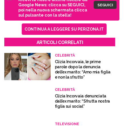
Google News: clicca su SEGUICI,
SEGUICI
poi nella nuova schermata clicca
sul pulsante con la stella!
CONTINUA A LEGGERE SU PERIZONA.IT
ARTICOLI CORRELATI
CELEBRITÀ
Clizia Incorvaia, le prime
parole dopo la denuncia
dell’ex marito: “Amo mia figlia
e non la sfrutto”
CELEBRITÀ
Clizia Incorvaia denunciata
dall’ex marito: “Sfrutta nostra
figlia sui social”
TELEVISIONE