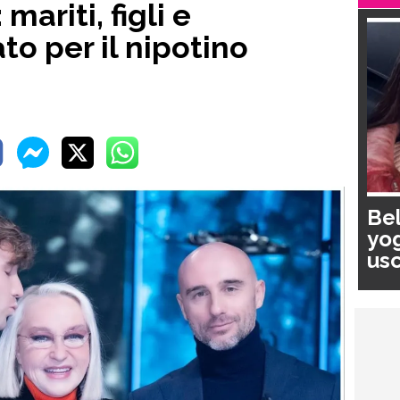
mariti, figli e
to per il nipotino
Bel
yog
usc
pa