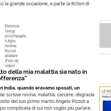
 la grande occasione, a parte la fiction di
Eleonora
Giorgi
accompagna
il figlio
Andrea
Rizzoli
all’altare
(Foto da
video)
o della mia malattia sia nato in
offerenza”
 in India, quando eravamo sposati, un
LE NO
le: scrisse rovina, malattia, carcere, disgrazia
THAILA
osito del suo primo marito Angelo Rizzoli a
oppo complicata di cui non voglio più parlare.