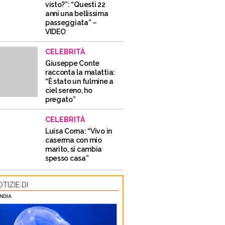
visto?”: “Questi 22
anni una bellissima
passeggiata” –
VIDEO
CELEBRITÀ
Giuseppe Conte
racconta la malattia:
“È stato un fulmine a
ciel sereno, ho
pregato”
CELEBRITÀ
Luisa Corna: “Vivo in
caserma con mio
marito, si cambia
spesso casa”
TIZIE DI
NDIA