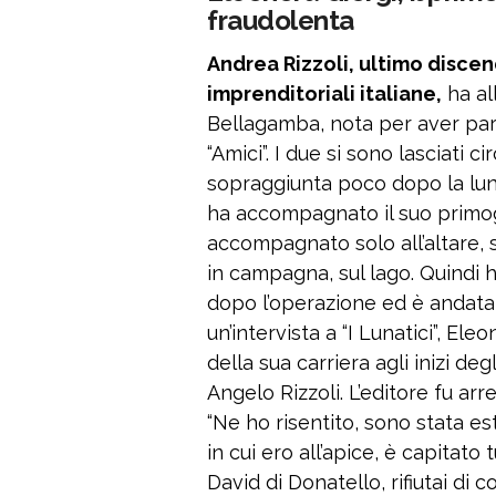
fraudolenta
Andrea Rizzoli, ultimo discen
imprenditoriali italiane,
ha al
Bellagamba, nota per aver part
“Amici”. I due si sono lasciati 
sopraggiunta poco dopo la luna
ha accompagnato il suo primoge
accompagnato solo all’altare,
in campagna, sul lago. Quindi h
dopo l’operazione ed è andata b
un’intervista a “I Lunatici”, Ele
della sua carriera agli inizi deg
Angelo Rizzoli. L’editore fu ar
“Ne ho risentito, sono stata e
in cui ero all’apice, è capitato 
David di Donatello, rifiutai di 