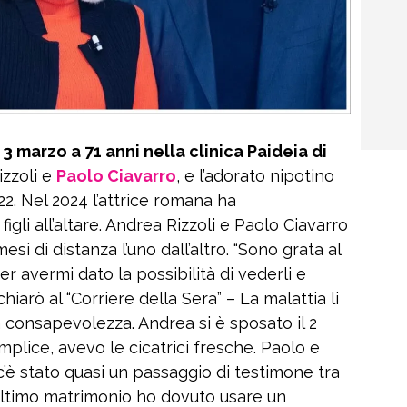
3 marzo a 71 anni nella clinica Paideia di
izzoli e
Paolo Ciavarro
, e l’adorato nipotino
22. Nel 2024 l’attrice romana ha
gli all’altare. Andrea Rizzoli e Paolo Ciavarro
i di distanza l’uno dall’altro. “Sono grata al
er avermi dato la possibilità di vederli e
hiarò al “Corriere della Sera” – La malattia li
 consapevolezza. Andrea si è sposato il 2
plice, avevo le cicatrici fresche. Paolo e
i c’è stato quasi un passaggio di testimone tra
’ultimo matrimonio ho dovuto usare un