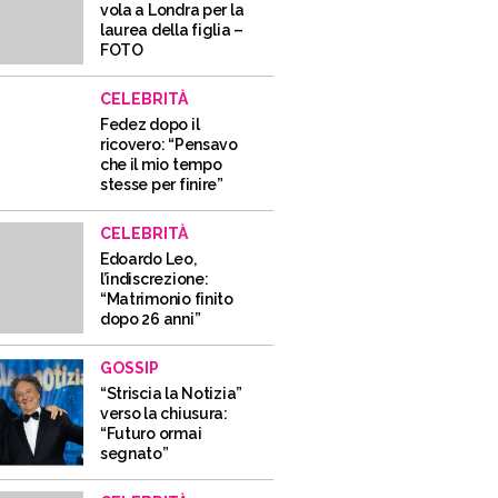
vola a Londra per la
laurea della figlia –
FOTO
CELEBRITÀ
Fedez dopo il
ricovero: “Pensavo
che il mio tempo
stesse per finire”
CELEBRITÀ
Edoardo Leo,
l’indiscrezione:
“Matrimonio finito
dopo 26 anni”
GOSSIP
“Striscia la Notizia”
verso la chiusura:
“Futuro ormai
segnato”