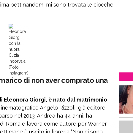
rima pettinandomi mi sono trovata le ciocche
Eleonora
Giorgi
con la
nuora
Clizia
Incorvaia
(Foto
Instagram)
mmarico di non aver comprato una
di Eleonora Giorgi, è nato dal matrimonio
cinematografico Angelo Rizzoli, già editore
parso nel 2013. Andrea ha 44 anni, ha
ss di Roma e lavora come autore per Warner
ettimane è uscito in libreria “Non ci sono