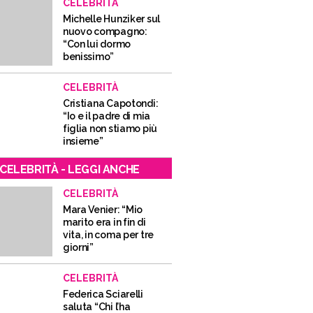
CELEBRITÀ
Michelle Hunziker sul
nuovo compagno:
“Con lui dormo
benissimo”
CELEBRITÀ
Cristiana Capotondi:
“Io e il padre di mia
figlia non stiamo più
insieme”
CELEBRITÀ - LEGGI ANCHE
CELEBRITÀ
Mara Venier: “Mio
marito era in fin di
vita, in coma per tre
giorni”
CELEBRITÀ
Federica Sciarelli
saluta “Chi l’ha