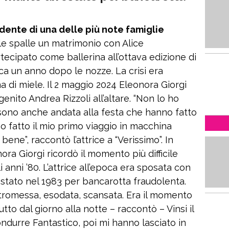
dente di una delle più note famiglie
le spalle un matrimonio con Alice
ecipato come ballerina all’ottava edizione di
circa un anno dopo le nozze. La crisi era
 di miele. Il 2 maggio 2024 Eleonora Giorgi
nito Andrea Rizzoli all’altare. “Non lo ho
 sono anche andata alla festa che hanno fatto
o fatto il mio primo viaggio in macchina
ene”, raccontò l’attrice a “Verissimo”. In
onora Giorgi ricordò il momento più difficile
li anni ’80. L’attrice all’epoca era sposata con
restato nel 1983 per bancarotta fraudolenta.
stromessa, esodata, scansata. Era il momento
tutto dal giorno alla notte – raccontò – Vinsi il
condurre Fantastico, poi mi hanno lasciato in