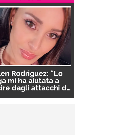
en Rodriguez: “Lo
a mi ha aiutata a
ire dagli attacchi di
nico”