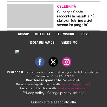
CELEBRITÀ
Giuseppe Conte
racconta la malattia: “È
stato un fulmine a ciel
sereno, ho pregato”
GOSSIP
CELEBRITÀ
TELEVISIONE
BELVE
ISOLA DEI FAMOSI
VERISSIMO
Perizona.it
quotidiano online è una testata registrata Aut. del tribunale
di Palermo n. 10 del 27/12/2021
Direttore responsabile
: Daniela Vitello
Per notizie e segnalazioni contatta:
redazione@perizona.it
Per la tua pubblicità contatta:
marketing@perizona.it
Privacy policy
Change privacy settings
-
Questo sito è associato alla