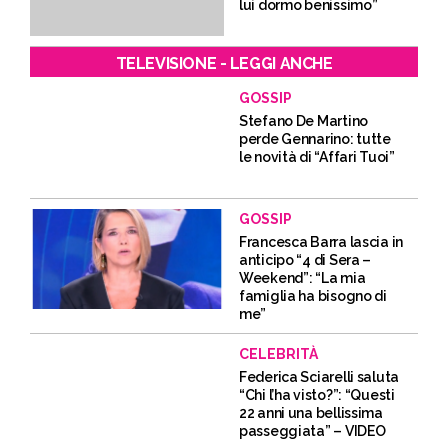
lui dormo benissimo”
TELEVISIONE - LEGGI ANCHE
GOSSIP
Stefano De Martino
perde Gennarino: tutte
le novità di “Affari Tuoi”
GOSSIP
Francesca Barra lascia in
anticipo “4 di Sera –
Weekend”: “La mia
famiglia ha bisogno di
me”
CELEBRITÀ
Federica Sciarelli saluta
“Chi l’ha visto?”: “Questi
22 anni una bellissima
passeggiata” – VIDEO