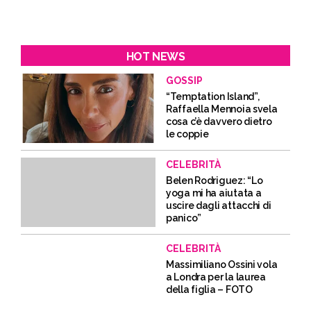
HOT NEWS
GOSSIP
“Temptation Island”,
Raffaella Mennoia svela
cosa c’è davvero dietro
le coppie
CELEBRITÀ
Belen Rodriguez: “Lo
yoga mi ha aiutata a
uscire dagli attacchi di
panico”
CELEBRITÀ
Massimiliano Ossini vola
a Londra per la laurea
della figlia – FOTO