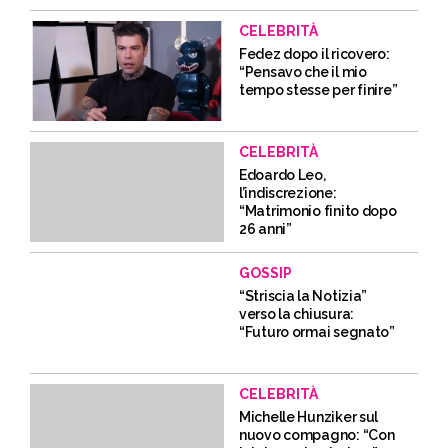
CELEBRITÀ
Fedez dopo il ricovero:
“Pensavo che il mio
tempo stesse per finire”
CELEBRITÀ
Edoardo Leo,
l’indiscrezione:
“Matrimonio finito dopo
26 anni”
GOSSIP
“Striscia la Notizia”
verso la chiusura:
“Futuro ormai segnato”
CELEBRITÀ
Michelle Hunziker sul
nuovo compagno: “Con