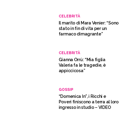
CELEBRITÀ
Il marito di Mara Venier: “Sono
stato in fin di vita per un
farmaco dimagrante”
CELEBRITÀ
Gianna Orrù: “Mia figlia
Valeria fa le tragedie, è
appiccicosa”
GOSSIP
“Domenica In”, i Ricchi e
Poveri finiscono a terra al loro
ingresso in studio – VIDEO