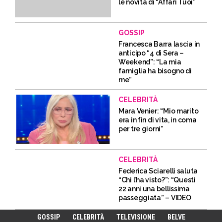
le novità di “Affari Tuoi”
GOSSIP
Francesca Barra lascia in
anticipo “4 di Sera –
Weekend”: “La mia
famiglia ha bisogno di
me”
CELEBRITÀ
Mara Venier: “Mio marito
era in fin di vita, in coma
per tre giorni”
CELEBRITÀ
Federica Sciarelli saluta
“Chi l’ha visto?”: “Questi
22 anni una bellissima
passeggiata” – VIDEO
GOSSIP
CELEBRITÀ
TELEVISIONE
BELVE