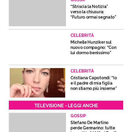
“Striscia la Notizia”
verso la chiusura:
“Futuro ormai segnato”
CELEBRITÀ
Michelle Hunziker sul
nuovo compagno: “Con
lui dormo benissimo”
CELEBRITÀ
Cristiana Capotondi: “Io
e il padre di mia figlia
non stiamo più insieme”
TELEVISIONE - LEGGI ANCHE
GOSSIP
Stefano De Martino
perde Gennarino: tutte