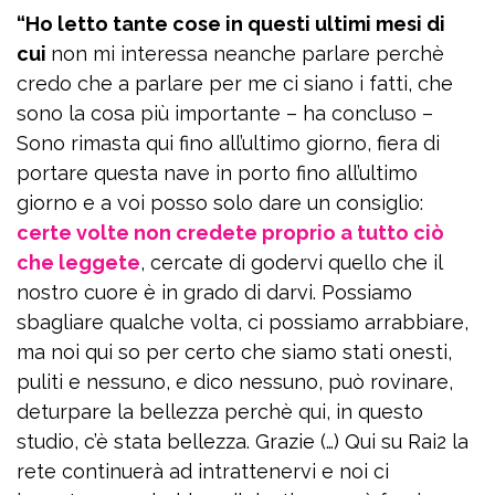
“Ho letto tante cose in questi ultimi mesi di
cui
non mi interessa neanche parlare perchè
credo che a parlare per me ci siano i fatti, che
sono la cosa più importante – ha concluso –
Sono rimasta qui fino all’ultimo giorno, fiera di
portare questa nave in porto fino all’ultimo
giorno e a voi posso solo dare un consiglio:
certe volte non credete proprio a tutto ciò
che leggete
, cercate di godervi quello che il
nostro cuore è in grado di darvi. Possiamo
sbagliare qualche volta, ci possiamo arrabbiare,
Iscriviti
gratis
alla
ma noi qui so per certo che siamo stati onesti,
newsletter
puliti e nessuno, e dico nessuno, può rovinare,
deturpare la bellezza perchè qui, in questo
Email
studio, c’è stata bellezza. Grazie (…) Qui su Rai2 la
rete continuerà ad intrattenervi e noi ci
Continuando accetti i
termini