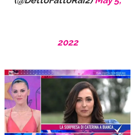
(@DettoFattoRai2)
May 5,
2022