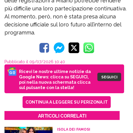
delle registrazioni a Milano potrebbe rendere
più difficile una loro partecipazione continuativa.
Al momento, però, non è stata presa alcuna
decisione ufficiale sul loro futuro all’interno del
programma.
Pubblicato il 09/07/2026 10:40
Ricevi le nostre ultime notizie da
Google News: clicca su SEGUICI,
SEGUICI
poi nella nuova schermata clicca
sul pulsante con la stella!
CONTINUA A LEGGERE SU PERIZONA.IT
ARTICOLI CORRELATI
ISOLA DEI FAMOSI