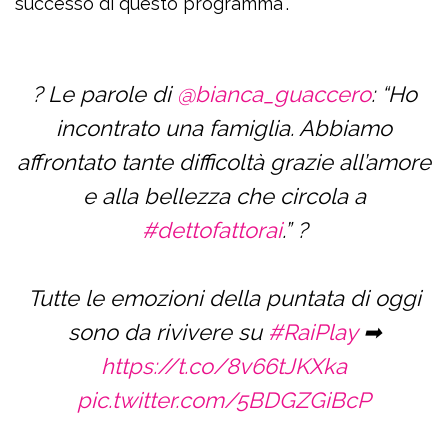
successo di questo programma”.
? Le parole di
@bianca_guaccero
: “Ho
incontrato una famiglia. Abbiamo
affrontato tante difficoltà grazie all’amore
e alla bellezza che circola a
#dettofattorai
.” ?
Tutte le emozioni della puntata di oggi
sono da rivivere su
#RaiPlay
➡
https://t.co/8v66tJKXka
pic.twitter.com/5BDGZGiBcP