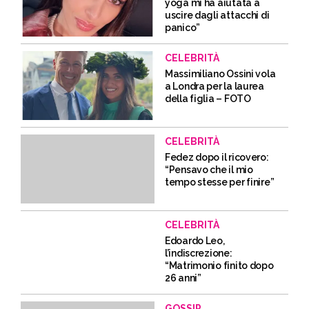
yoga mi ha aiutata a
uscire dagli attacchi di
panico”
CELEBRITÀ
Massimiliano Ossini vola
a Londra per la laurea
della figlia – FOTO
CELEBRITÀ
Fedez dopo il ricovero:
“Pensavo che il mio
tempo stesse per finire”
CELEBRITÀ
Edoardo Leo,
l’indiscrezione:
“Matrimonio finito dopo
26 anni”
GOSSIP