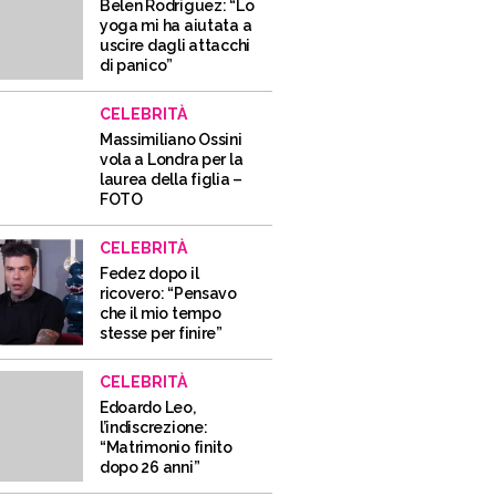
Belen Rodriguez: “Lo
yoga mi ha aiutata a
uscire dagli attacchi
di panico”
CELEBRITÀ
Massimiliano Ossini
vola a Londra per la
laurea della figlia –
FOTO
CELEBRITÀ
Fedez dopo il
ricovero: “Pensavo
che il mio tempo
stesse per finire”
CELEBRITÀ
Edoardo Leo,
l’indiscrezione:
“Matrimonio finito
dopo 26 anni”