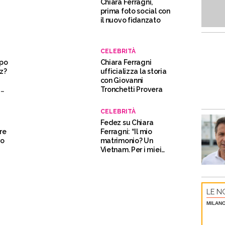
Chiara Ferragni,
o
prima foto social con
il nuovo fidanzato
CELEBRITÀ
opo
Chiara Ferragni
z?
ufficializza la storia
con Giovanni
i
Tronchetti Provera
CELEBRITÀ
Fedez su Chiara
re
Ferragni: “Il mio
ro
matrimonio? Un
Vietnam. Per i miei
figli non voglio tate”
LE NO
MILAN