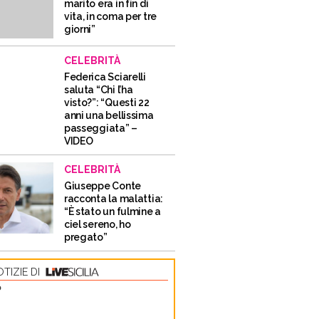
marito era in fin di
vita, in coma per tre
giorni”
CELEBRITÀ
Federica Sciarelli
saluta “Chi l’ha
visto?”: “Questi 22
anni una bellissima
passeggiata” –
VIDEO
CELEBRITÀ
Giuseppe Conte
racconta la malattia:
“È stato un fulmine a
ciel sereno, ho
pregato”
TIZIE DI
O