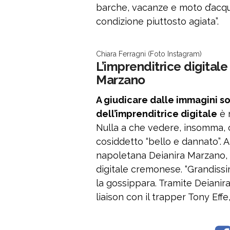
barche, vacanze e moto d’acqu
condizione piuttosto agiata”.
Chiara Ferragni (Foto Instagram)
L’imprenditrice digital
Marzano
A giudicare dalle immagini soc
dell’imprenditrice digitale
è 
Nulla a che vedere, insomma, 
cosiddetto “bello e dannato”. A 
napoletana Deianira Marzano, c
digitale cremonese. “Grandissi
la gossippara. Tramite Deianir
liaison con il trapper Tony Effe