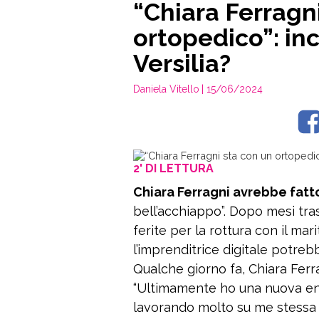
“Chiara Ferragn
ortopedico”: inc
Versilia?
Daniela Vitello
| 15/06/2024
2' DI LETTURA
Chiara Ferragni avrebbe fatto
bell’acchiappo”. Dopo mesi tras
ferite per la rottura con il mar
l’imprenditrice digitale potre
Qualche giorno fa, Chiara Ferra
“Ultimamente ho una nuova ene
lavorando molto su me stessa 