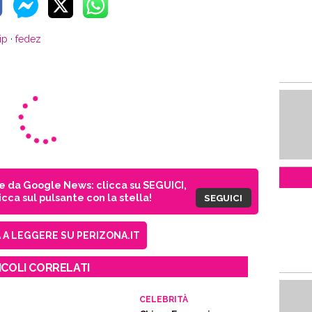
ip
·
fedez
ie da Google News: clicca su SEGUICI,
cca sul pulsante con la stella!
SEGUICI
A LEGGERE SU PERIZONA.IT
ICOLI CORRELATI
CELEBRITÀ