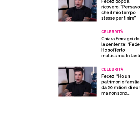
Fedez dopo il
ricovero: “Pensav
che il mio tempo
stesse per finire”
CELEBRITÀ
Chiara Ferragni d
la sentenza: “Fede
Ho sofferto
moltissimo. In tant
sono spariti”
CELEBRITÀ
Fedez: “Ho un
patrimonio familia
da 20 milioni di eu
ma non sono
attaccato ai soldi”