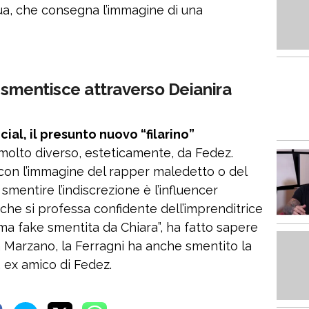
a, che consegna l’immagine di una
e smentisce attraverso Deianira
ial, il presunto nuovo “filarino”
molto diverso, esteticamente, da Fedez.
con l’immagine del rapper maledetto o del
smentire l’indiscrezione è l’influencer
he si professa confidente dell’imprenditrice
ma fake smentita da Chiara”, ha fatto sapere
a Marzano, la Ferragni ha anche smentito la
, ex amico di Fedez.