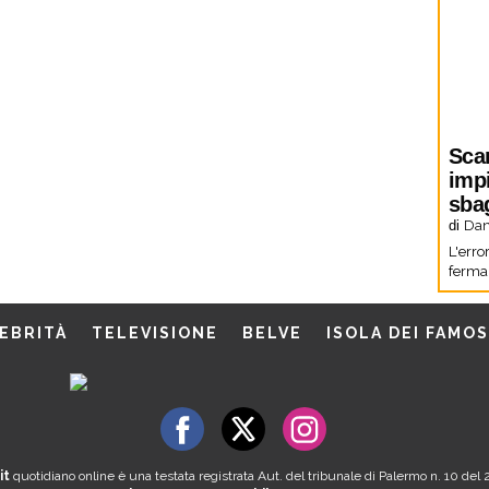
Sca
imp
sbag
di
Dani
L'erro
fermar
EBRITÀ
TELEVISIONE
BELVE
ISOLA DEI FAMOS
it
quotidiano online è una testata registrata Aut. del tribunale di Palermo n. 10 de