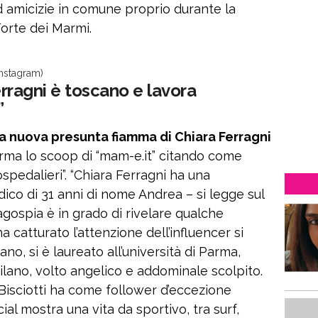
d amicizie in comune proprio durante la
orte dei Marmi.
Instagram)
Ferragni è toscano e lavora
”
la nuova presunta fiamma di Chiara Ferragni
rma lo scoop di “mam-e.it” citando come
ospedalieri”. “Chiara Ferragni ha una
co di 31 anni di nome Andrea – si legge sul
agospia è in grado di rivelare qualche
ha catturato l’attenzione dell’influencer si
no, si è laureato all’università di Parma,
ilano, volto angelico e addominale scolpito.
Bisciotti ha come follower d’eccezione
ial mostra una vita da sportivo, tra surf,