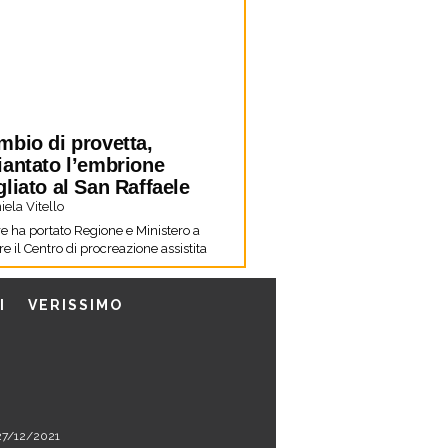
mbio di provetta,
iantato l’embrione
liato al San Raffaele
ela Vitello
re ha portato Regione e Ministero a
e il Centro di procreazione assistita
I
VERISSIMO
l 27/12/2021