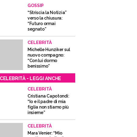
GOSSIP
“Striscia la Notizia”
verso la chiusura:
“Futuro ormai
segnato”
CELEBRITÀ
Michelle Hunziker sul
nuovo compagno:
“Con lui dormo
benissimo”
CELEBRITÀ - LEGGI ANCHE
CELEBRITÀ
Cristiana Capotondi:
“Io e il padre di mia
figlia non stiamo più
insieme”
CELEBRITÀ
Mara Venier: “Mio