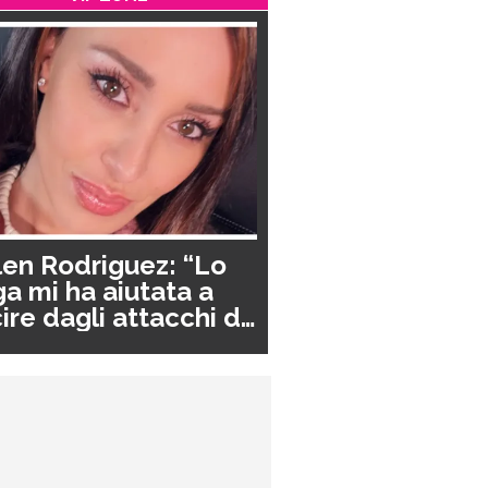
en Rodriguez: “Lo
a mi ha aiutata a
ire dagli attacchi di
nico”