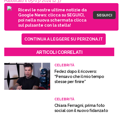
Pubblicato il 05/03/2024 12:37
Ricevi le nostre ultime notizie da
Google News: clicca su SEGUICI,
SEGUICI
poi nella nuova schermata clicca
sul pulsante con la stella!
CONTINUA A LEGGERE SU PERIZONA.IT
ARTICOLI CORRELATI
CELEBRITÀ
Fedez dopo il ricovero:
“Pensavo che il mio tempo
stesse per finire”
CELEBRITÀ
Chiara Ferragni, prima foto
social con il nuovo fidanzato