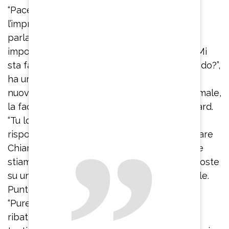
“Pace fatta col Codacons – ha confermato
l’imprenditrice digitale – e siamo contenti di
parlare di questo argomento che è molto
importante, che è la violenza sulle donne”. “Mi
sta facendo male, ma scusi…stiamo scherzando?”,
ha urlato Michel Dessì dopo essere stato
nuovamente strattonato. “Non sto facendo male,
la faccia passare però”, ha detto un bodyguard.
“Tu lo sai come sono gentile io e come ti
rispondo alle domande – ha tenuto a precisare
Chiara Ferragni – Però essere seguiti mentre
stiamo parlando e dobbiamo dare delle risposte
su un argomento preciso non è professionale.
Punto. E io qua voglio essere professionale”.
“Pure noi facciamo il nostro mestiere”, ha
ribattuto il giornalista. “Lo so e io vi rispetto