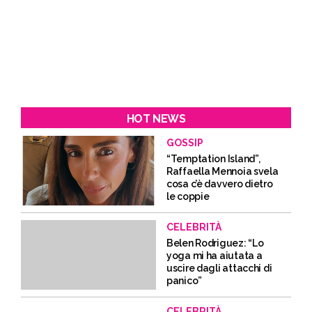
HOT NEWS
GOSSIP
“Temptation Island”,
Raffaella Mennoia svela
cosa c’è davvero dietro
le coppie
CELEBRITÀ
Belen Rodriguez: “Lo
yoga mi ha aiutata a
uscire dagli attacchi di
panico”
CELEBRITÀ