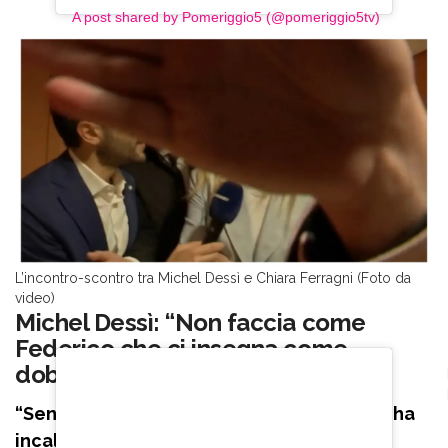
A post shared by Pomeriggio5 (@pomeriggio5tv)
L’incontro-scontro tra Michel Dessì e Chiara Ferragni (Foto da
video)
Michel Dessì: “Non faccia come
Federico che ci insegna come
dobbiamo fare il loro mestiere”
“Senta, quindi pace fatta col Codacons?”, ha
incalzato l’inviato di “Pomeriggio Cinque”.