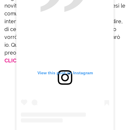
novità belle che arriveranno nei prossimi mesi le
comunicherò io. È per quello che non faccio
interviste, perché certe cose non le posso dire,
di certe cose non ne posso parlare e quando
vorrò parlarne e sarò libera di parlarne, lo farò
io. Quindi saprete tutti quanti le cose, non vi
preoccupate”.
CLICCA E SEGUICI SU FACEBOOK
View this post on Instagram