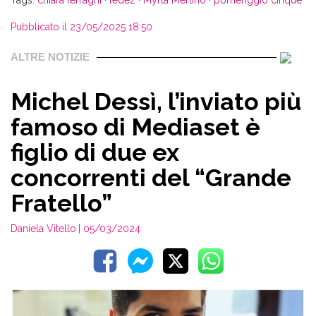
Tags:
chiara ferragni
·
fedez
·
Myrta Merlino
·
pomeriggio cinque
Pubblicato il 23/05/2025 18:50
ALTRE NOTIZIE
Michel Dessì, l’inviato più
famoso di Mediaset è
figlio di due ex
concorrenti del “Grande
Fratello”
Daniela Vitello
| 05/03/2024