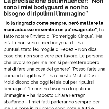
La precisazione dell’influencer: “Non
sono i miei bodyguard e non ho
bisogno di ripulirmi l’immagine”
“Io la ringrazio come sempre, però mettere le
mani addosso mi sembra un po’ esagerato”
, ha
fatto notare l’inviato di “Pomeriggio Cinque”. “Ma
infatti…non sono i miei bodyguard – ha
puntualizzato l’ex moglie di Fedez – Non dica
cose che non sono vere per favore. Le persone
che lavorano per me non si permetterebbero
mai di fare una cosa del genere”. “Posso farle una
domanda legittima? – ha chiesto Michel Dessì –
Molti dicono che oggi lei sia qui per ripulirsi
l’immagine”. “Io non ho bisogno di ripulirmi
l’immagine – ha risposto Chiara Ferragni
sbuffando – I miei fatti parleranno sempre per
me. Le cose in cui credo sono note e tutti e