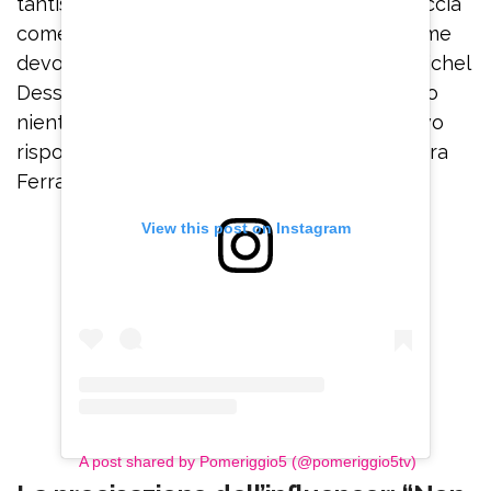
tantissimo”, ha detto l’influencer. “Ora non faccia
come Federico che insegna ai giornalisti come
devono fare il loro mestiere”, ha replicato Michel
Dessì visibilmente infastidito. “Io non insegno
niente a nessuno, però alle cose a cui potevo
rispondere ho risposto”, ha sentenziato Chiara
Ferragni.
View this post on Instagram
A post shared by Pomeriggio5 (@pomeriggio5tv)