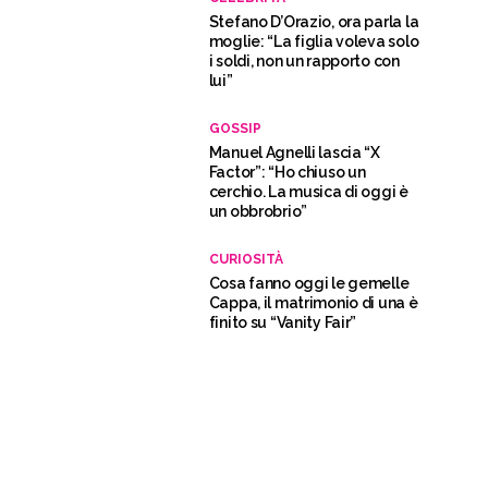
Stefano D’Orazio, ora parla la
moglie: “La figlia voleva solo
i soldi, non un rapporto con
lui”
GOSSIP
Manuel Agnelli lascia “X
Factor”: “Ho chiuso un
cerchio. La musica di oggi è
un obbrobrio”
CURIOSITÀ
Cosa fanno oggi le gemelle
Cappa, il matrimonio di una è
finito su “Vanity Fair”