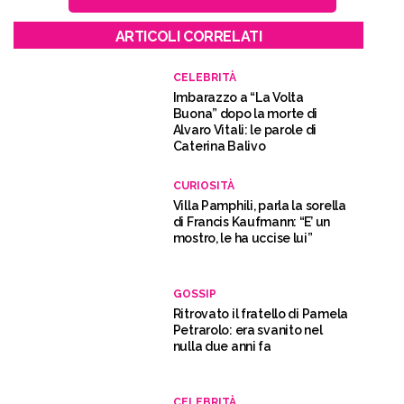
ARTICOLI CORRELATI
CELEBRITÀ
Imbarazzo a “La Volta
Buona” dopo la morte di
Alvaro Vitali: le parole di
Caterina Balivo
CURIOSITÀ
Villa Pamphili, parla la sorella
di Francis Kaufmann: “E’ un
mostro, le ha uccise lui”
GOSSIP
Ritrovato il fratello di Pamela
Petrarolo: era svanito nel
nulla due anni fa
CELEBRITÀ