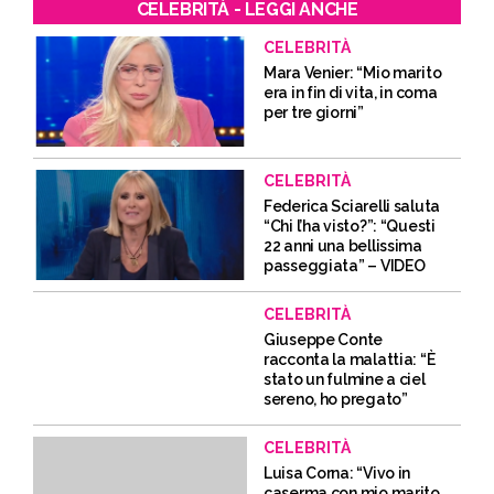
CELEBRITÀ - LEGGI ANCHE
CELEBRITÀ
Mara Venier: “Mio marito
era in fin di vita, in coma
per tre giorni”
CELEBRITÀ
Federica Sciarelli saluta
“Chi l’ha visto?”: “Questi
22 anni una bellissima
passeggiata” – VIDEO
CELEBRITÀ
Giuseppe Conte
racconta la malattia: “È
stato un fulmine a ciel
sereno, ho pregato”
CELEBRITÀ
Luisa Corna: “Vivo in
caserma con mio marito,