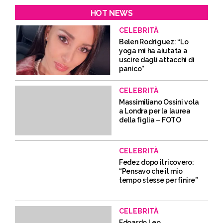
HOT NEWS
CELEBRITÀ
Belen Rodriguez: “Lo
yoga mi ha aiutata a
uscire dagli attacchi di
panico”
CELEBRITÀ
Massimiliano Ossini vola
a Londra per la laurea
della figlia – FOTO
CELEBRITÀ
Fedez dopo il ricovero:
“Pensavo che il mio
tempo stesse per finire”
CELEBRITÀ
Edoardo Leo,