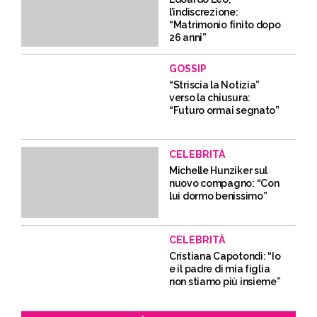
l’indiscrezione:
“Matrimonio finito dopo
26 anni”
GOSSIP
“Striscia la Notizia”
verso la chiusura:
“Futuro ormai segnato”
CELEBRITÀ
Michelle Hunziker sul
nuovo compagno: “Con
lui dormo benissimo”
CELEBRITÀ
Cristiana Capotondi: “Io
e il padre di mia figlia
non stiamo più insieme”