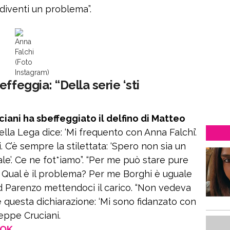
diventi un problema”.
Anna
Falchi
(Foto
Instagram)
ffeggia: “Della serie ‘sti
iani ha sbeffeggiato il delfino di Matteo
ella Lega dice: ‘Mi frequento con Anna Falchi’.
i. C’è sempre la stilettata: ‘Spero non sia un
e’. Ce ne fot*iamo”. “Per me può stare pure
 Qual è il problema? Per me Borghi è uguale
vid Parenzo mettendoci il carico. “Non vedeva
re questa dichiarazione: ‘Mi sono fidanzato con
seppe Cruciani.
OOK