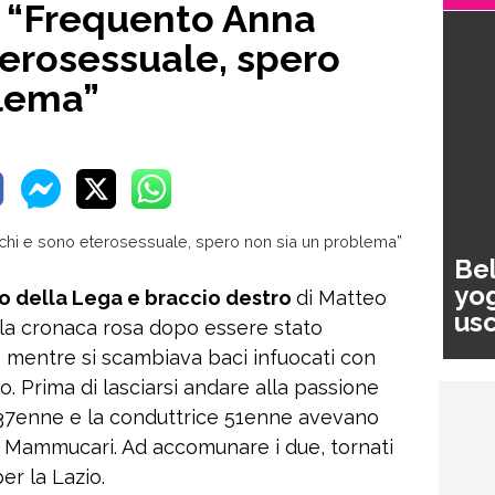
ni: “Frequento Anna
terosessuale, spero
blema”
Bel
yog
o della Lega e braccio destro
di Matteo
usc
ella cronaca rosa dopo essere stato
pa
 mentre si scambiava baci infuocati con
to. Prima di lasciarsi andare alla passione
o 37enne e la conduttrice 51enne avevano
eo Mammucari. Ad accomunare i due, tornati
er la Lazio.