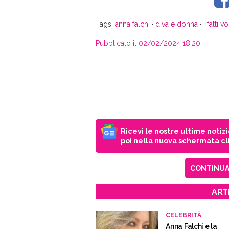
Tags:
anna falchi
·
diva e donna
·
i fatti vo
Pubblicato il 02/02/2024 18:20
Ricevi le nostre ultime notiz
poi nella nuova schermata cli
CONTINUA 
ART
CELEBRITÀ
Anna Falchi e la