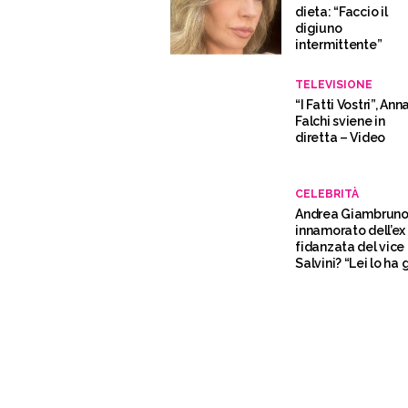
dieta: “Faccio il
digiuno
intermittente”
TELEVISIONE
“I Fatti Vostri”, Ann
Falchi sviene in
diretta – Video
CELEBRITÀ
Andrea Giambrun
innamorato dell’ex
fidanzata del vice 
Salvini? “Lei lo ha 
lasciato”