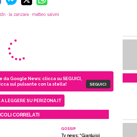
stri
·
la zanzara
·
matteo salvini
ie da Google News: clicca su SEGUICI,
cca sul pulsante con la stella!
SEGUICI
A LEGGERE SU PERIZONA.IT
ICOLI CORRELATI
GOSSIP
Tv news: “Gianluigi