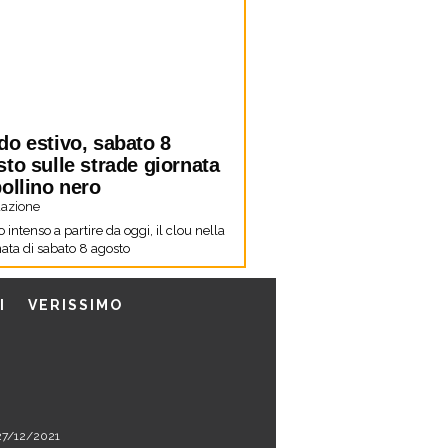
do estivo, sabato 8
to sulle strade giornata
ollino nero
azione
co intenso a partire da oggi, il clou nella
ata di sabato 8 agosto
I
VERISSIMO
l 27/12/2021