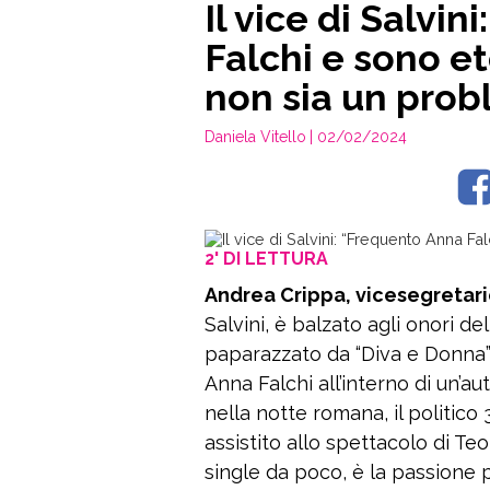
Il vice di Salvi
Falchi e sono e
non sia un pro
Daniela Vitello
| 02/02/2024
2' DI LETTURA
Andrea Crippa, vicesegretari
Salvini, è balzato agli onori d
paparazzato da “Diva e Donna”
Anna Falchi all’interno di un’au
nella notte romana, il politic
assistito allo spettacolo di T
single da poco, è la passione p