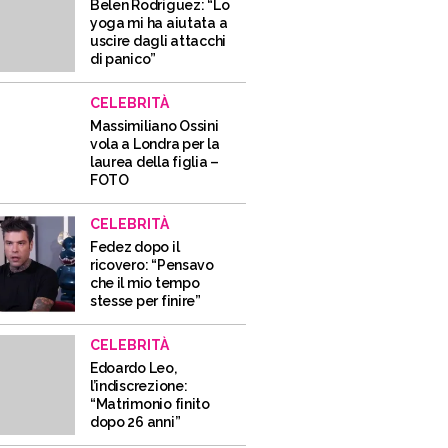
Belen Rodriguez: “Lo
yoga mi ha aiutata a
uscire dagli attacchi
di panico”
CELEBRITÀ
Massimiliano Ossini
vola a Londra per la
laurea della figlia –
FOTO
CELEBRITÀ
Fedez dopo il
ricovero: “Pensavo
che il mio tempo
stesse per finire”
CELEBRITÀ
Edoardo Leo,
l’indiscrezione:
“Matrimonio finito
dopo 26 anni”