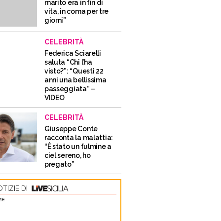
marito era in fin di
vita, in coma per tre
giorni”
CELEBRITÀ
Federica Sciarelli
saluta “Chi l’ha
visto?”: “Questi 22
anni una bellissima
passeggiata” –
VIDEO
CELEBRITÀ
Giuseppe Conte
racconta la malattia:
“È stato un fulmine a
ciel sereno, ho
pregato”
TIZIE DI
ZE