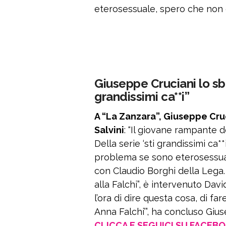
eterosessuale, spero che non 
Giuseppe Cruciani lo sbe
grandissimi ca**i”
A “La Zanzara”, Giuseppe Cruc
Salvini
: “Il giovane rampante d
Della serie ‘sti grandissimi ca**
problema se sono eterosessual
con Claudio Borghi della Lega.
alla Falchi”, è intervenuto Da
l’ora di dire questa cosa, di fa
Anna Falchi’”, ha concluso Giu
CLICCA E SEGUICI SU FACEB