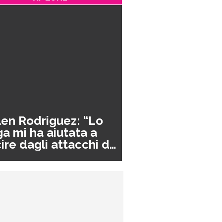
en Rodriguez: “Lo
a mi ha aiutata a
ire dagli attacchi di
nico”