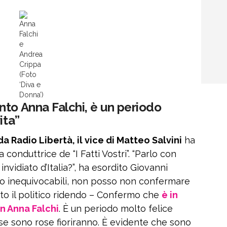
Anna
Falchi
e
Andrea
Crippa
(Foto
‘Diva e
Donna’)
nto Anna Falchi, è un periodo
ita”
Radio Libertà, il vice di Matteo Salvini
ha
conduttrice de “I Fatti Vostri”. “Parlo con
nvidiato d’Italia?”, ha esordito Giovanni
ono inequivocabili, non posso non confermare
to il politico ridendo – Confermo che
è in
n Anna Falchi
. È un periodo molto felice
 se sono rose fioriranno. È evidente che sono