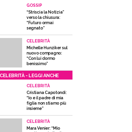
GOSSIP
“Striscia la Notizia”
verso la chiusura:
“Futuro ormai
segnato”
CELEBRITÀ
Michelle Hunziker sul
nuovo compagno:
“Con lui dormo
benissimo”
CELEBRITÀ - LEGGI ANCHE
CELEBRITÀ
Cristiana Capotondi:
“Io e il padre di mia
figlia non stiamo più
insieme”
CELEBRITÀ
Mara Venier: “Mio