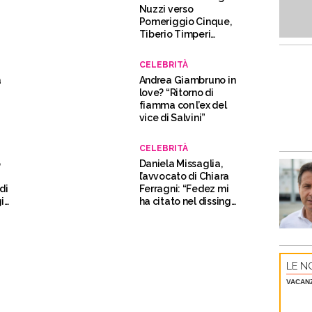
Nuzzi verso
Pomeriggio Cinque,
Tiberio Timperi
lascia I Fatti Vostri”
CELEBRITÀ
a
Andrea Giambruno in
love? “Ritorno di
fiamma con l’ex del
vice di Salvini”
CELEBRITÀ
o
Daniela Missaglia,
l’avvocato di Chiara
di
Ferragni: “Fedez mi
già
ha citato nel dissing:
triste e scorretto”
LE NO
VACAN