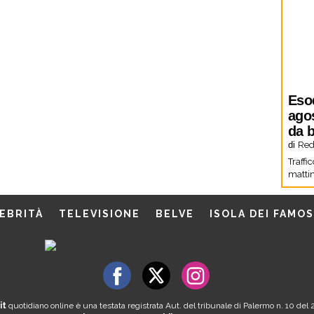
Eso
agos
da b
di
Red
Traffi
mattin
EBRITÀ
TELEVISIONE
BELVE
ISOLA DEI FAMOS
it
quotidiano online è una testata registrata Aut. del tribunale di Palermo n. 10 de