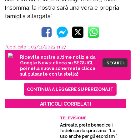
Insomma, la nostra sarà una vera e propria
famiglia allargata”.
Pubblicato il 03/11/2023 11:27
Ricevi le nostre ultime notizie da
Google News: clicca su SEGUICI,
SEGUICI
poi nella nuova schermata clicca
sul pulsante con la stella!
CONTINUA A LEGGERE SU PERIZONA.IT
ARTICOLI CORRELATI
TELEVISIONE
Acireale, prete benedice i
fedeli con lo spruzzino: “Lo
uso anche per gli esorcismi”