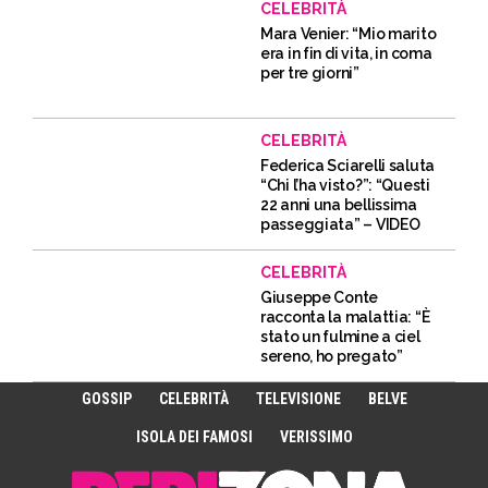
CELEBRITÀ
Mara Venier: “Mio marito
era in fin di vita, in coma
per tre giorni”
CELEBRITÀ
Federica Sciarelli saluta
“Chi l’ha visto?”: “Questi
22 anni una bellissima
passeggiata” – VIDEO
CELEBRITÀ
Giuseppe Conte
racconta la malattia: “È
stato un fulmine a ciel
sereno, ho pregato”
GOSSIP
CELEBRITÀ
TELEVISIONE
BELVE
ISOLA DEI FAMOSI
VERISSIMO