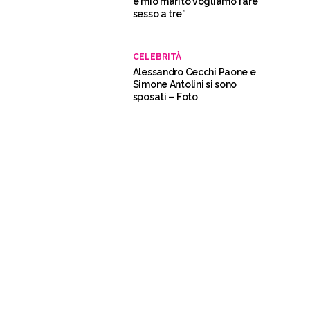
e mio marito vogliamo fare
sesso a tre”
CELEBRITÀ
Alessandro Cecchi Paone e
Simone Antolini si sono
sposati – Foto