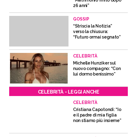
“Matrimonio finito dopo
26 anni”
GOSSIP
“Striscia la Notizia”
verso la chiusura:
“Futuro ormai segnato”
CELEBRITÀ
Michelle Hunziker sul
nuovo compagno: “Con
lui dormo benissimo”
CELEBRITÀ - LEGGI ANCHE
CELEBRITÀ
Cristiana Capotondi: “Io
e il padre di mia figlia
non stiamo più insieme”