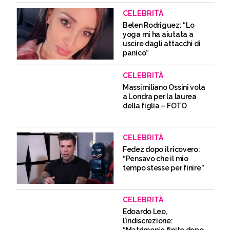
CELEBRITÀ
Belen Rodriguez: “Lo
yoga mi ha aiutata a
uscire dagli attacchi di
panico”
CELEBRITÀ
Massimiliano Ossini vola
a Londra per la laurea
della figlia – FOTO
CELEBRITÀ
Fedez dopo il ricovero:
“Pensavo che il mio
tempo stesse per finire”
CELEBRITÀ
Edoardo Leo,
l’indiscrezione: